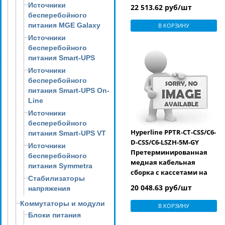
обоих концах, категория
Источники
22 513.62 руб/шт
6, LSZH, 9 м, цвет серый
бесперебойного
питания MGE Galaxy
В КОРЗИНУ
Источники
бесперебойного
питания Smart-UPS
Источники
бесперебойного
питания Smart-UPS On-
Line
Источники
бесперебойного
Hyperline PPTR-CT-CSS/C6-
питания Smart-UPS VT
D-CSS/C6-LSZH-5M-GY
Источники
Претерминированная
бесперебойного
медная кабельная
питания Symmetra
сборка с кассетами на
Стабилизаторы
обоих концах, категория
20 048.63 руб/шт
напряжения
6, LSZH, 5 м, цвет серый
Коммутаторы и модули
В КОРЗИНУ
Блоки питания