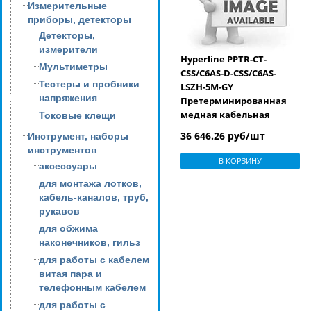
Измерительные
приборы, детекторы
Детекторы,
измерители
Hyperline PPTR-CT-
Мультиметры
CSS/C6AS-D-CSS/C6AS-
Тестеры и пробники
LSZH-5M-GY
напряжения
Претерминированная
медная кабельная
Токовые клещи
сборка с кассетами на
36 646.26 руб/шт
Инструмент, наборы
обоих концах, категория
инструментов
6A, экранированная,
В КОРЗИНУ
аксессуары
LSZH, 5 м, цвет серый
для монтажа лотков,
кабель-каналов, труб,
рукавов
для обжима
наконечников, гильз
для работы с кабелем
витая пара и
телефонным кабелем
для работы с