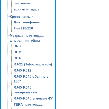
пигтейлы
транки и гидры
Кросс-панели
Для телефонии
Тип 110/210
Медные патч-корды,
шнуры, пигтейлы
BNC
HDMI
RCA
RJ-21 (Telco,амфенол)
RJ45-RJ12
RJ45-RJ45 обычные
180°
RJ45-RJ45
реверсивные
RJ45-RJ45 угловые 45°
TERA патч-корды