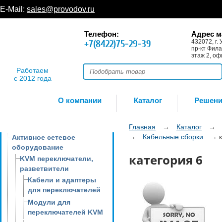
E-Mail:
sales@provodov.ru
Телефон:
Адрес м
+7(8422)75-29-39
432072, г. 
пр-кт Фила
этаж 2, оф
Работаем
с 2012 года
О компании
Каталог
Решен
Главная
→
Каталог
→
→
Кабельные сборки
→
Активное сетевое
оборудование
категория 6
KVM переключатели,
разветвители
Кабели и адаптеры
для переключателей
Модули для
переключателей KVM