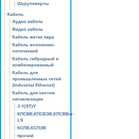
Шуруповерты
Кабель
Аудио кабель
Видео кабель
Кабель витая пара
Кабель волоконно-
оптический
Кабель гибридный и
комбинированный
Кабель для
промышленных сетей
(Industrial Ethernet)
Кабель для систем
сигнализации
J-Y(ST)Y
КПСВВ,КПСВЭВ,КПСВВнг-
LS
КСПВ,КСПЭВ
прочий