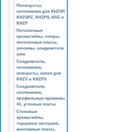
Поовороты,
сочленения для KHZSP,
KHZSPZ, KHZPS, KHZ и
KHZP
Потолочные
кронштейны, опоры,
потолочные платы,
укосины, соединители
шин
Соединители,
сочленения,
повороты, связи для
KHZV и KHZPV
Соединители,
сочленения,
профильные прижимы
41, угловые платы
Стеновые
кронштейны,
торцевые заглушки,
монтажные платы,