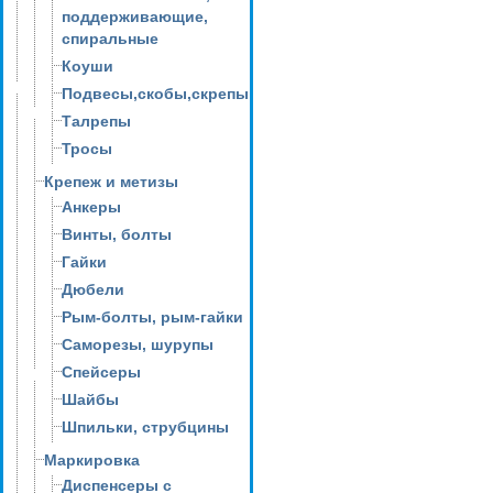
поддерживающие,
спиральные
Коуши
Подвесы,скобы,скрепы
Талрепы
Тросы
Крепеж и метизы
Анкеры
Винты, болты
Гайки
Дюбели
Рым-болты, рым-гайки
Саморезы, шурупы
Спейсеры
Шайбы
Шпильки, струбцины
Маркировка
Диспенсеры с