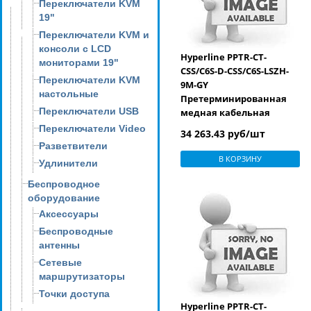
Переключатели KVM
19"
Переключатели KVM и
консоли с LCD
Hyperline PPTR-CT-
мониторами 19"
CSS/C6S-D-CSS/C6S-LSZH-
Переключатели KVM
9M-GY
настольные
Претерминированная
Переключатели USB
медная кабельная
сборка с кассетами на
Переключатели Video
34 263.43 руб/шт
обоих концах, категория
Разветвители
6, экранированная, LSZH,
В КОРЗИНУ
Удлинители
9 м, цвет серый
Беспроводное
оборудование
Аксессуары
Беспроводные
антенны
Сетевые
маршрутизаторы
Точки доступа
Hyperline PPTR-CT-