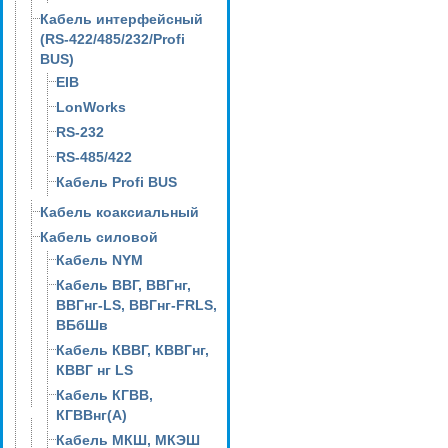
Кабель интерфейсный
(RS-422/485/232/Profi
BUS)
EIB
LonWorks
RS-232
RS-485/422
Кабель Profi BUS
Кабель коаксиальный
Кабель силовой
Кабель NYM
Кабель ВВГ, ВВГнг,
ВВГнг-LS, ВВГнг-FRLS,
ВБбШв
Кабель КВВГ, КВВГнг,
КВВГ нг LS
Кабель КГВВ,
КГВВнг(А)
Кабель МКШ, МКЭШ