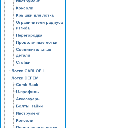
Инструмент
Консоли
Крышки для лотка
Ограничители радиуса
изгиба
Перегородка
Проволочные лотки
Соединительные
детали
Стойки
Лотки CABLOFIL
Лотки DEFEM
CombiRack
U-профиль
Аксессуары
Болты, гайки
Инструмент
Консоли
Проволочные лотки