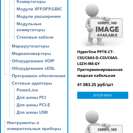
Коммутаторы
Модули XFP,SFP,GBIC
Модули расширения
Модульные
коммутаторы
Стековые кабели
Маршрутизаторы
Hyperline PPTR-CT-
Медиаконвертеры
CSS/C6AS-D-CSS/C6AS-
Оборудование VOIP
LSZH-9M-GY
Оборудование xDSL
Претерминированная
медная кабельная
Програмное обеспечение
сборка с кассетами на
Сетевые адаптеры
41 083.25 руб/шт
обоих концах, категория
PowerLine
6A, экранированная,
В КОРЗИНУ
Для шины PCI
LSZH, 9 м, цвет серый
Для шины PCI-E
Для шины USB
Инструменты и
измерительные приборы