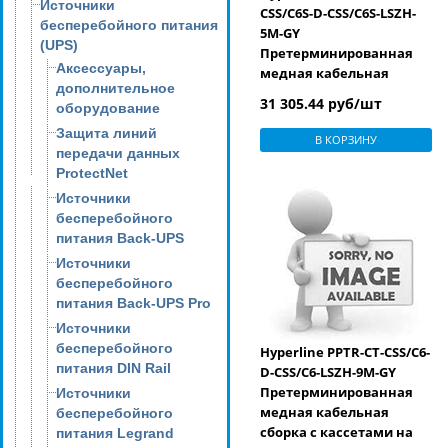
Источники
CSS/C6S-D-CSS/C6S-LSZH-
бесперебойного питания
5M-GY
(UPS)
Претерминированная
Аксессуары,
медная кабельная
дополнительное
сборка с кассетами на
31 305.44 руб/шт
оборудование
обоих концах, категория
6, экранированная, LSZH,
Защита линий
В КОРЗИНУ
5 м, цвет серый
передачи данных
ProtectNet
Источники
бесперебойного
питания Back-UPS
Источники
бесперебойного
питания Back-UPS Pro
Источники
бесперебойного
Hyperline PPTR-CT-CSS/C6-
питания DIN Rail
D-CSS/C6-LSZH-9M-GY
Претерминированная
Источники
медная кабельная
бесперебойного
сборка с кассетами на
питания Legrand