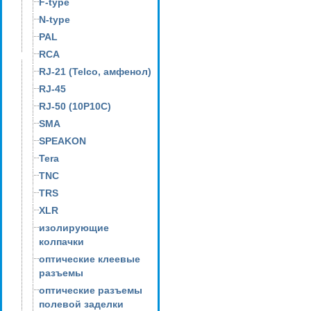
F-type
N-type
PAL
RCA
RJ-21 (Telco, амфенол)
RJ-45
RJ-50 (10P10C)
SMA
SPEAKON
Tera
TNC
TRS
XLR
изолирующие
колпачки
оптические клеевые
разъемы
оптические разъемы
полевой заделки