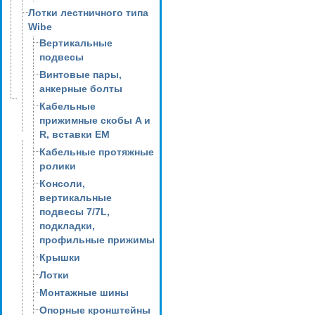
Лотки лестничного типа
Wibe
Вертикальные
подвесы
Винтовые пары,
анкерные болты
Кабельные
прижимные скобы A и
R, вставки EM
Кабельные протяжные
ролики
Консоли,
вертикальные
подвесы 7/7L,
подкладки,
профильные прижимы
Крышки
Лотки
Монтажные шины
Опорные кронштейны