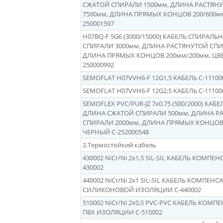
СЖАТОЙ СПИРАЛИ 1500мм, ДЛИНА РАСТЯН
7500мм, ДЛИНА ПРЯМЫХ КОНЦОВ 200/600мм
250001597
H07BQ-F 5G6 (3000/15000) КАБЕЛЬ СПИРАЛ
СПИРАЛИ 3000мм, ДЛИНА РАСТЯНУТОЙ СПИ
ДЛИНА ПРЯМЫХ КОНЦОВ 200мм/200мм, ЦВ
250000992
SEMOFLAT H07VVH6-F 12G1,5 КАБЕЛЬ C-
11100
SEMOFLAT H07VVH6-F 12G2,5 КАБЕЛЬ C-
11100
SEMOFLEX PVC/PUR-JZ 7х0,75 (500/2000) КА
ДЛИНА СЖАТОЙ СПИРАЛИ 500мм, ДЛИНА Р
СПИРАЛИ 2000мм, ДЛИНА ПРЯМЫХ КОНЦОВ 
ЧЕРНЫЙ C-
252000548
2.Термостойкий кабель
430002 NiCr/Ni 2x1,5 SIL-SIL КАБЕЛЬ КОМП
430002
440002 NiCr/Ni 2x1 SIL-SIL КАБЕЛЬ КОМПЕ
СИЛИКОНОВОЙ ИЗОЛЯЦИИ С-440002
510002 NiCr/Ni 2x0,5 PVC-PVC КАБЕЛЬ КО
ПВХ ИЗОЛЯЦИИ C-510002