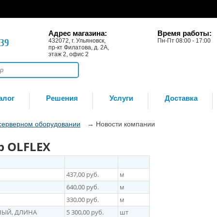
Адрес магазина:
Время работы:
-39
432072, г. Ульяновск,
Пн-Пт 08:00 - 17:00
пр-кт Филатова, д. 2А,
этаж 2, офис 2
алог
Решения
Услуги
Доставка
 серверном оборудовании
→
Новости компании
p OLFLEX
437,00 руб.
м
640,00 руб.
м
330,00 руб.
м
ЬНЫЙ, ДЛИНА
5 300,00 руб.
шт