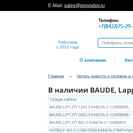
E-Mail:
sales@provodov.ru
Телефон:
+7(8422)75-29
Работаем
с 2012 года
О компании
Кат
Главная
→
Читать новости о сетевом и
В наличии BAUDE, Lap
1.Бауде кабель
BAUDE-LIFT-2TY 12G1,5 КАБЕЛЬ C-
123000035
BAUDE-LIFT-2TY 20G1,5 КАБЕЛЬ C-
123000008
BAUDE-LIFT-2TY 8G1,5 КАБЕЛЬ C-
123000031
H07BQ-F 3G1,5 (1500/7500) КАБЕЛЬ СПИРАЛ