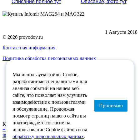
Описание полное тут
Описание, фото тут
1 Августа 2018
© 2026 provodov.ru
Контактная информация
Политика обработка персональных данных
Как купить
Мы используем файлы Cookie,
Доставка
О магазине
разработанные специалистами для
Гарантия
анализа событий на нашем веб-
сайте, что позволяет нам улучшать
Каталог
взаимодействие с пользователями
Решения
Принимаю
Услуги
и обслуживание. Продолжая
Новости
посмотр страниц нашего сайта вы
подтверждаете согласие на
Контактный телефон:
использование Cookie файлов и на
+7 (8422) 75-29-39
info@provodov.ru
обработку персональных данных
.