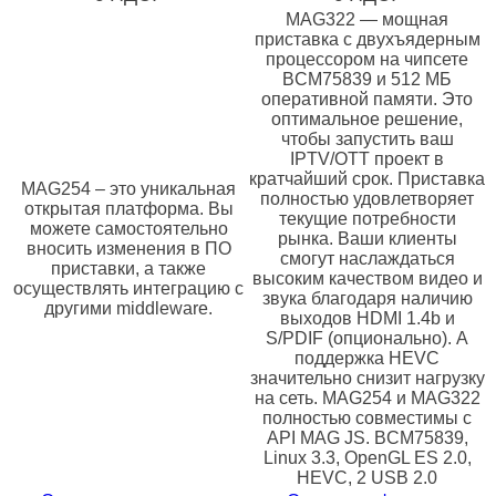
MAG322 — мощная
приставка с двухъядерным
процессором на чипсете
BCM75839 и 512 МБ
оперативной памяти. Это
оптимальное решение,
чтобы запустить ваш
IPTV/OTT проект в
кратчайший срок. Приставка
MAG254 – это уникальная
полностью удовлетворяет
открытая платформа. Вы
текущие потребности
можете самостоятельно
рынка. Ваши клиенты
вносить изменения в ПО
смогут наслаждаться
приставки, а также
высоким качеством видео и
осуществлять интеграцию с
звука благодаря наличию
другими middleware.
выходов HDMI 1.4b и
S/PDIF (опционально). А
поддержка HEVC
значительно снизит нагрузку
на сеть. MAG254 и MAG322
полностью совместимы с
API MAG JS. BCM75839,
Linux 3.3, OpenGL ES 2.0,
HEVC, 2 USB 2.0