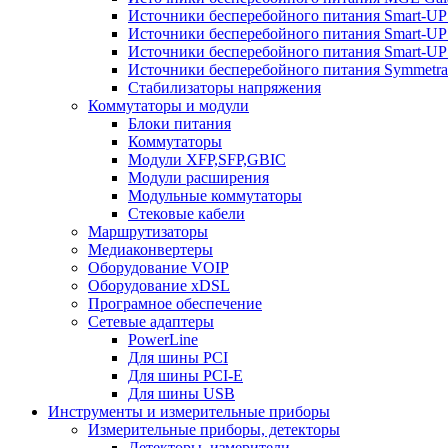
Источники бесперебойного питания Smart-U
Источники бесперебойного питания Smart-UP
Источники бесперебойного питания Smart-U
Источники бесперебойного питания Symmetra
Стабилизаторы напряжения
Коммутаторы и модули
Блоки питания
Коммутаторы
Модули XFP,SFP,GBIC
Модули расширения
Модульные коммутаторы
Стековые кабели
Маршрутизаторы
Медиаконвертеры
Оборудование VOIP
Оборудование xDSL
Програмное обеспечение
Сетевые адаптеры
PowerLine
Для шины PCI
Для шины PCI-E
Для шины USB
Инструменты и измерительные приборы
Измерительные приборы, детекторы
Детекторы, измерители