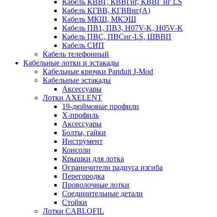
Кабель КВВГ, КВВГнг, КВВГ нг LS
Кабель КГВВ, КГВВнг(А)
Кабель МКШ, МКЭШ
Кабель ПВ1, ПВ3, H07V-K, H05V-K
Кабель ПВС, ПВСнг-LS, ШВВП
Кабель СИП
Кабель телефонный
Кабельные лотки и эстакады
Кабельные крючки Panduit J-Mod
Кабельные эстакады
Аксессуары
Лотки AXELENT
19-дюймовые профили
X-профиль
Аксессуары
Болты, гайки
Инструмент
Консоли
Крышки для лотка
Ограничители радиуса изгиба
Перегородка
Проволочные лотки
Соединительные детали
Стойки
Лотки CABLOFIL