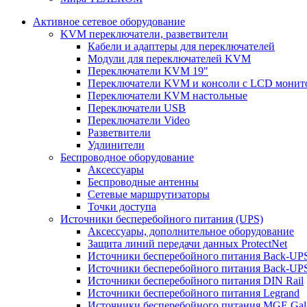
Активное сетевое оборудование
KVM переключатели, разветвители
Кабели и адаптеры для переключателей
Модули для переключателей KVM
Переключатели KVM 19"
Переключатели KVM и консоли с LCD монит
Переключатели KVM настольные
Переключатели USB
Переключатели Video
Разветвители
Удлинители
Беспроводное оборудование
Аксессуары
Беспроводные антенны
Сетевые маршрутизаторы
Точки доступа
Источники бесперебойного питания (UPS)
Аксессуары, дополнительное оборудование
Защита линий передачи данных ProtectNet
Источники бесперебойного питания Back-UP
Источники бесперебойного питания Back-UPS
Источники бесперебойного питания DIN Rail
Источники бесперебойного питания Legrand
Источники бесперебойного питания MGE Gal