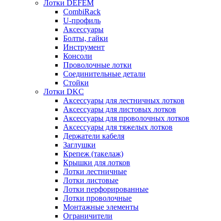
Лотки DEFEM
CombiRack
U-профиль
Аксессуары
Болты, гайки
Инструмент
Консоли
Проволочные лотки
Соединительные детали
Стойки
Лотки DKC
Аксессуары для лестничных лотков
Аксессуары для листовых лотков
Аксессуары для проволочных лотков
Аксессуары для тяжелых лотков
Держатели кабеля
Заглушки
Крепеж (такелаж)
Крышки для лотков
Лотки лестничные
Лотки листовые
Лотки перфорированные
Лотки проволочные
Монтажные элементы
Ограничители