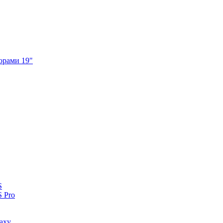
орами 19"
S
 Pro
axy