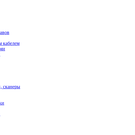
кавов
м кабелем
ами
и
, сканеры
ки
в