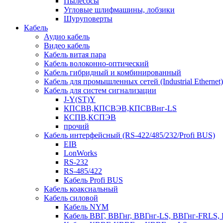
Пылесосы
Угловые шлифмашины, лобзики
Шуруповерты
Кабель
Аудио кабель
Видео кабель
Кабель витая пара
Кабель волоконно-оптический
Кабель гибридный и комбинированный
Кабель для промышленных сетей (Industrial Ethernet)
Кабель для систем сигнализации
J-Y(ST)Y
КПСВВ,КПСВЭВ,КПСВВнг-LS
КСПВ,КСПЭВ
прочий
Кабель интерфейсный (RS-422/485/232/Profi BUS)
EIB
LonWorks
RS-232
RS-485/422
Кабель Profi BUS
Кабель коаксиальный
Кабель силовой
Кабель NYM
Кабель ВВГ, ВВГнг, ВВГнг-LS, ВВГнг-FRLS