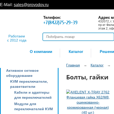
E-Mail:
sales@provodov.ru
Телефон:
Адрес м
+7(8422)75-29-39
432072, г. 
пр-кт Фила
этаж 2, оф
Работаем
с 2012 года
О компании
Каталог
Решен
Главная
→
Каталог
→
Активное сетевое
Болты, гайки
оборудование
KVM переключатели,
разветвители
Кабели и адаптеры
для переключателей
Модули для
переключателей KVM