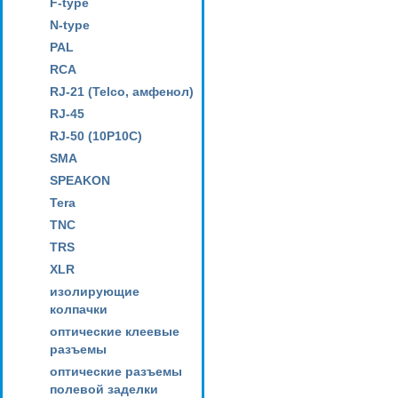
F-type
N-type
PAL
RCA
RJ-21 (Telco, амфенол)
RJ-45
RJ-50 (10P10C)
SMA
SPEAKON
Tera
TNC
TRS
XLR
изолирующие
колпачки
оптические клеевые
разъемы
оптические разъемы
полевой заделки