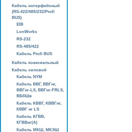
Кабель интерфейсный
(RS-422/485/232/Profi
BUS)
EIB
LonWorks
RS-232
RS-485/422
Кабель Profi BUS
Кабель коаксиальный
Кабель силовой
Кабель NYM
Кабель ВВГ, ВВГнг,
ВВГнг-LS, ВВГнг-FRLS,
ВБбШв
Кабель КВВГ, КВВГнг,
КВВГ нг LS
Кабель КГВВ,
КГВВнг(А)
Кабель МКШ, МКЭШ