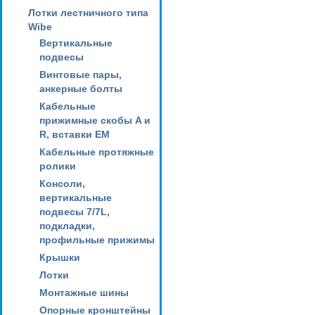
Лотки лестничного типа
Wibe
Вертикальные
подвесы
Винтовые пары,
анкерные болты
Кабельные
прижимные скобы A и
R, вставки EM
Кабельные протяжные
ролики
Консоли,
вертикальные
подвесы 7/7L,
подкладки,
профильные прижимы
Крышки
Лотки
Монтажные шины
Опорные кронштейны