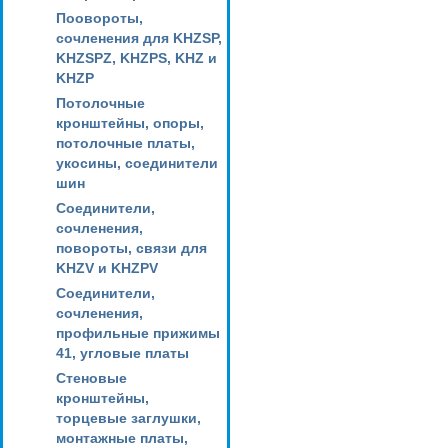
Поовороты,
сочленения для KHZSP,
KHZSPZ, KHZPS, KHZ и
KHZP
Потолочные
кронштейны, опоры,
потолочные платы,
укосины, соединители
шин
Соединители,
сочленения,
повороты, связи для
KHZV и KHZPV
Соединители,
сочленения,
профильные прижимы
41, угловые платы
Стеновые
кронштейны,
торцевые заглушки,
монтажные платы,