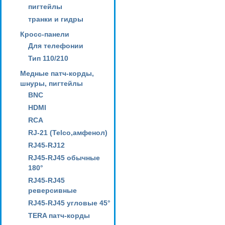
пигтейлы
транки и гидры
Кросс-панели
Для телефонии
Тип 110/210
Медные патч-корды,
шнуры, пигтейлы
BNC
HDMI
RCA
RJ-21 (Telco,амфенол)
RJ45-RJ12
RJ45-RJ45 обычные
180°
RJ45-RJ45
реверсивные
RJ45-RJ45 угловые 45°
TERA патч-корды