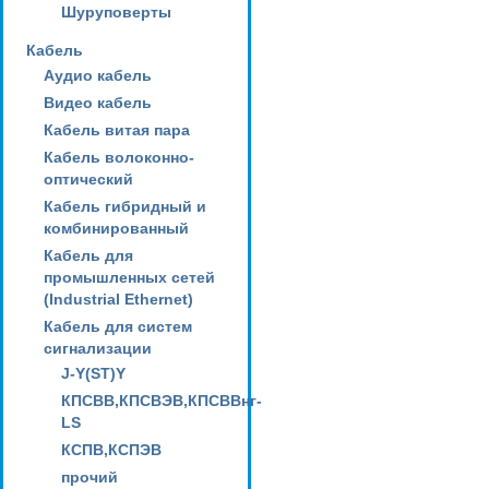
Шуруповерты
Кабель
Аудио кабель
Видео кабель
Кабель витая пара
Кабель волоконно-
оптический
Кабель гибридный и
комбинированный
Кабель для
промышленных сетей
(Industrial Ethernet)
Кабель для систем
сигнализации
J-Y(ST)Y
КПСВВ,КПСВЭВ,КПСВВнг-
LS
КСПВ,КСПЭВ
прочий