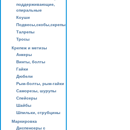
поддерживающие,
спиральные
Коуши
Подвесы,скобы,скрепы
Талрепы
Тросы
Крепеж и метизы
Анкеры
Винты, болты
Гайки
Дюбели
Рым-болты, рым-гайки
Саморезы, шурупы
Спейсеры
Шайбы
Шпильки, струбцины
Маркировка
Диспенсеры с