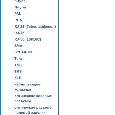
F-type
N-type
PAL
RCA
RJ-21 (Telco, амфенол)
RJ-45
RJ-50 (10P10C)
SMA
SPEAKON
Tera
TNC
TRS
XLR
изолирующие
колпачки
оптические клеевые
разъемы
оптические разъемы
полевой заделки