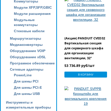
Коммутаторы
Модули XFP,SFP,GBIC
Модули расширения
Модульные
коммутаторы
Стековые кабели
(Акция) PANDUIT CVED32
Маршрутизаторы
Вертикальная секция
Медиаконвертеры
для серверного шкафа
Оборудование VOIP
для организации
Оборудование xDSL
вентиляции, 32"
(818,8мм)
Програмное обеспечение
53 736.89 руб/шт
Сетевые адаптеры
В КОРЗИНУ
PowerLine
Для шины PCI
Для шины PCI-E
Для шины USB
Инструменты и
измерительные приборы