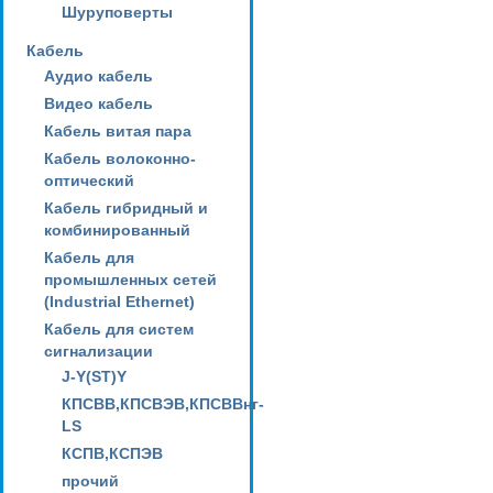
Шуруповерты
Кабель
Аудио кабель
Видео кабель
Кабель витая пара
Кабель волоконно-
оптический
Кабель гибридный и
комбинированный
Кабель для
промышленных сетей
(Industrial Ethernet)
Кабель для систем
сигнализации
J-Y(ST)Y
КПСВВ,КПСВЭВ,КПСВВнг-
LS
КСПВ,КСПЭВ
прочий