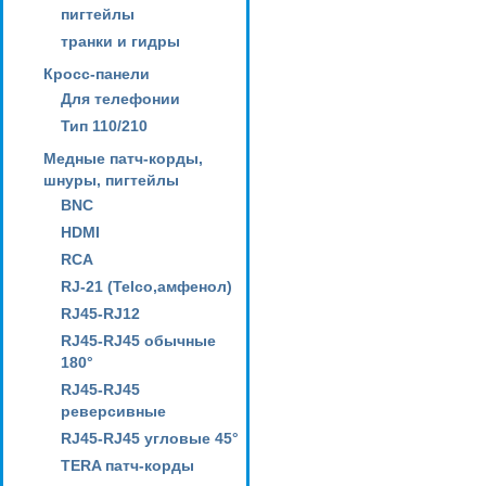
пигтейлы
транки и гидры
Кросс-панели
Для телефонии
Тип 110/210
Медные патч-корды,
шнуры, пигтейлы
BNC
HDMI
RCA
RJ-21 (Telco,амфенол)
RJ45-RJ12
RJ45-RJ45 обычные
180°
RJ45-RJ45
реверсивные
RJ45-RJ45 угловые 45°
TERA патч-корды