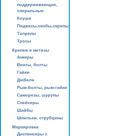
поддерживающие,
спиральные
Коуши
Подвесы,скобы,скрепы
Талрепы
Тросы
Крепеж и метизы
Анкеры
Винты, болты
Гайки
Дюбели
Рым-болты, рым-гайки
Саморезы, шурупы
Спейсеры
Шайбы
Шпильки, струбцины
Маркировка
Диспенсеры с