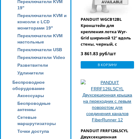
Переключатели KVM
19"
Переключатели KVM и
PANDUIT WGCB12BL
консоли с LCD
Кронштейн для
мониторами 19"
крепления лотка Wyr-
Переключатели KVM
Grid шириной 12" вдоль
настольные
стены, черный, с
Переключатели USB
порошковым покрытием
3 861.83 руб/шт
Переключатели Video
В КОРЗИНУ
Разветвители
Удлинители
Беспроводное
оборудование
Аксессуары
Беспроводные
антенны
Сетевые
маршрутизаторы
PANDUIT FRRF126LSCYL
Точки доступа
Двухсекционная