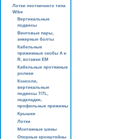
Лотки лестничного типа
Wibe
Вертикальные
подвесы
Винтовые пары,
анкерные болты
Кабельные
прижимные скобы A и
R, вставки EM
Кабельные протяжные
ролики
Консоли,
вертикальные
подвесы 7/7L,
подкладки,
профильные прижимы
Крышки
Лотки
Монтажные шины
Опорные кронштейны