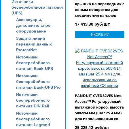
Источники
крышка на переходник с
бесперебойного питания
левым поворотом для
(UPS)
соединения каналов
Аксессуары,
FiberRunner 12" x 4" (300
17 419.30 руб/шт
дополнительное
мм х 100 мм) и 6" x 4" (150
оборудование
мм х 100 мм), цвет
В КОРЗИНУ
желтый
Защита линий
передачи данных
ProtectNet
Источники
бесперебойного
питания Back-UPS
Источники
бесперебойного
питания Back-UPS Pro
Источники
PANDUIT CVED32VES Net-
бесперебойного
Access™ Регулируемый
питания DIN Rail
вытяжной короб, высота
508-914 мм (шаг 25.4 мм)
Источники
для использования со
бесперебойного
шкафами CS серии
питания Legrand
25 225.12 руб/шт