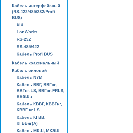
Кабель интерфейсный
(RS-422/485/232/Profi
BUS)
EIB
LonWorks
RS-232
RS-485/422
Кабель Profi BUS
Кабель коаксиальный
Кабель силовой
Кабель NYM
Кабель ВВГ, ВВГнг,
ВВГнг-LS, ВВГнг-FRLS,
ВБбШв
Кабель КВВГ, КВВГнг,
КВВГ нг LS
Кабель КГВВ,
КГВВнг(А)
Кабель МКШ, МКЭШ