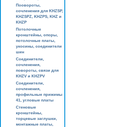
Поовороты,
сочленения для KHZSP,
KHZSPZ, KHZPS, KHZ и
KHZP
Потолочные
кронштейны, опоры,
потолочные платы,
укосины, соединители
шин
Соединители,
сочленения,
повороты, связи для
KHZV и KHZPV
Соединители,
сочленения,
профильные прижимы
41, угловые платы
Стеновые
кронштейны,
торцевые заглушки,
монтажные платы,