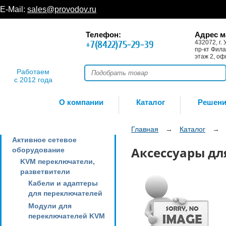
E-Mail:
sales@provodov.ru
Телефон:
Адрес м
+7(8422)75-29-39
432072, г. 
пр-кт Фила
этаж 2, оф
Работаем
с 2012 года
О компании
Каталог
Решен
Главная
→
Каталог
→
Активное сетевое
Аксессуары дл
оборудование
KVM переключатели,
разветвители
Кабели и адаптеры
для переключателей
Модули для
переключателей KVM