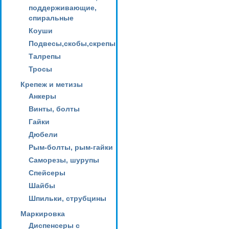
поддерживающие,
спиральные
Коуши
Подвесы,скобы,скрепы
Талрепы
Тросы
Крепеж и метизы
Анкеры
Винты, болты
Гайки
Дюбели
Рым-болты, рым-гайки
Саморезы, шурупы
Спейсеры
Шайбы
Шпильки, струбцины
Маркировка
Диспенсеры с