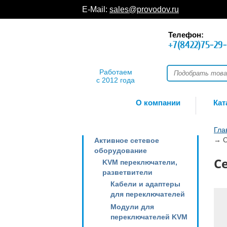
E-Mail:
sales@provodov.ru
Телефон:
+7(8422)75-29
Работаем
с 2012 года
О компании
Кат
Гла
→
С
Активное сетевое
оборудование
С
KVM переключатели,
разветвители
Кабели и адаптеры
для переключателей
Модули для
переключателей KVM