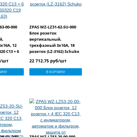
63-00-000
ZPAS WZ-LZ31-62-SU-000
Блок розеток
й,
вертикальный,
x16A, 12
трехфазный 3x16A, 18
20 C13 + 6
розеток (LZ-3162) Schuko
320 C19 (LZ-
б/шт
22 712.75 руб/шт
ЗИНУ
В КОРЗИНУ
20-SU-000
ZPAS WZ-LZ53-20-00-000