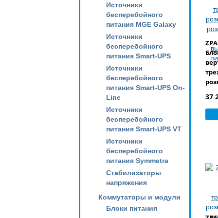
Источники
бесперебойного
питания MGE Galaxy
Источники
ZPA
бесперебойного
Бло
питания Smart-UPS
вер
Источники
тре
бесперебойного
розе
питания Smart-UPS On-
розе
37 
Line
авт
Источники
вык
бесперебойного
пит
питания Smart-UPS VT
Источники
бесперебойного
питания Symmetra
Стабилизаторы
напряжения
Коммутаторы и модули
Блоки питания
ZPA