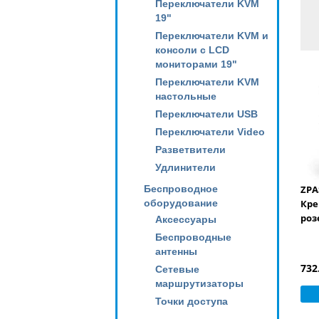
Переключатели KVM
19"
Переключатели KVM и
консоли с LCD
мониторами 19"
Переключатели KVM
настольные
Переключатели USB
Переключатели Video
Разветвители
Удлинители
Беспроводное
ZPA
оборудование
Кре
роз
Аксессуары
Беспроводные
антенны
732
Сетевые
маршрутизаторы
Точки доступа