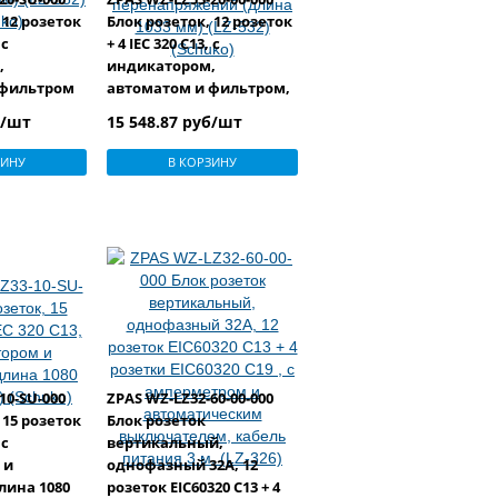
 12 розеток
Блок розеток, 12 розеток
 с
+ 4 IEC 320 C13, с
,
индикатором,
 фильтром
автоматом и фильтром,
) (LZ-532)
защита от
б/шт
15 548.87 руб/шт
перенапряжений (длина
1033 мм) (LZ-532) (Schuko)
ЗИНУ
В КОРЗИНУ
10-SU-000
ZPAS WZ-LZ32-60-00-000
 15 розеток
Блок розеток
 с
вертикальный,
 и
однофазный 32А, 12
лина 1080
розеток EIC60320 С13 + 4