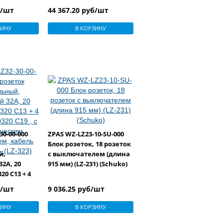
Schuko)
розетки EIC60320 С19 , с
б/шт
44 367.20 руб/шт
амперметром и
автоматическим
ЗИНУ
В КОРЗИНУ
выключателем, кабель
питания 3 м. (LZ-326)
30-00-000
ZPAS WZ-LZ23-10-SU-000
Блок розеток, 18 розеток
й,
с выключателем (длина
2А, 20
915 мм) (LZ-231) (Schuko)
20 С13 + 4
20 С19 , с
б/шт
9 036.25 руб/шт
ким
м, кабель
ЗИНУ
В КОРЗИНУ
LZ-323)