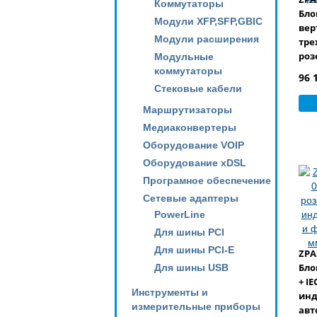
Коммутаторы
Бло
Модули XFP,SFP,GBIC
вер
Модули расширения
тре
розе
Модульные
розе
коммутаторы
96 
3161
Стековые кабели
Маршрутизаторы
Медиаконвертеры
Оборудование VOIP
Оборудование xDSL
Програмное обеспечение
Сетевые адаптеры
PowerLine
Для шины PCI
Для шины PCI-E
ZPA
Бло
Для шины USB
+ IE
Инструменты и
инд
измерительные приборы
авт