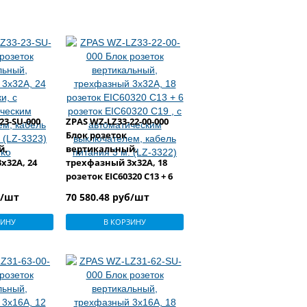
23-SU-000
ZPAS WZ-LZ33-22-00-000
Блок розеток
й,
вертикальный,
x32A, 24
трехфазный 3x32A, 18
розеток EIC60320 С13 + 6
ким
розеток EIC60320 С19 , с
б/шт
70 580.48 руб/шт
м, кабель
автоматическим
LZ-3323)
выключателем, кабель
ЗИНУ
В КОРЗИНУ
питания 3 м. (LZ-3322)