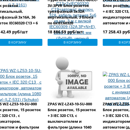
к розеток
3V-3PVR Блок розеток
Блок розеток,
тикальный,
трехфазный 3x32A
+ 4 IEC 320 C13,
хфазный 3x16A, 36
вертикальный, 3 блока
индикатором
ток IEC60320 C13 + 6
по 6xIEC60320
автоматом и
ток IEC 60320 C19 (LZ-
С13+2xIEC60320
(длина 1080 мм
142.49 руб/шт
18 886.59 руб/шт
17 258.43 ру
)
С19+автомат. выключ.
(Schuko)
32А, кабель питания 5х6
В КОРЗИНУ
В КОРЗИНУ
В КОР
кв.мм, 3 м с вилкой
IEC60309 (32A 3P+N+E),
1556 х 68 х 44.4 мм
(ДхШхВ), черный
S WZ-LZ53-10-SU-000
ZPAS WZ-LZ43-10-SU-000
ZPAS WZ-LZ33-
к розеток, 15 розеток
Блок розеток, 15 розеток
Блок розеток,
C 320 C13 , с
+ 3 IEC 320 C13, с
+ 3 IEC 320 C13,
икатором,
выключателем и
индикатором
оматом и фильтром
фильтром (длина 1040
автоматом (д