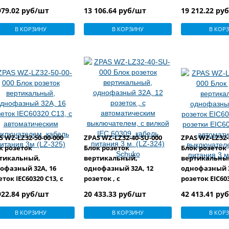
ина 1080 мм) (LZ-531)
мм) (LZ-431) (Schuko)
мм) (LZ-331) (
979.02 руб/шт
13 106.64 руб/шт
19 212.22 ру
huko)
В КОРЗИНУ
В КОРЗИНУ
В КОР
S WZ-LZ32-50-00-000
ZPAS WZ-LZ32-40-SU-000
ZPAS WZ-LZ32-
к розеток
Блок розеток
Блок розеток
тикальный,
вертикальный,
вертикальны
офазный 32А, 16
однофазный 32А, 12
однофазный 3
еток IEC60320 С13, с
розеток , с
розеток EIC603
оматическим
автоматическим
розетки EIC603
922.84 руб/шт
20 433.33 руб/шт
42 413.41 ру
лючателем, кабель
выключателем, с вилкой
автоматичес
ания 3м (LZ-325)
IEC 60309, кабель
выключателе
В КОРЗИНУ
В КОРЗИНУ
В КОР
питания 3 м. (LZ-324)
питания 3 м. (