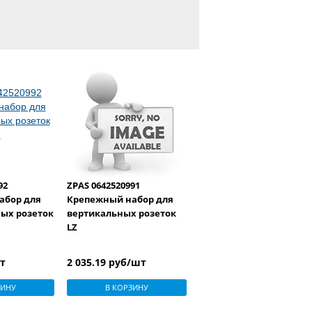
92
ZPAS 0642520991
абор для
Крепежный набор для
ых розеток
вертикальных розеток
LZ
шт
2 035.19 руб/шт
ЗИНУ
В КОРЗИНУ