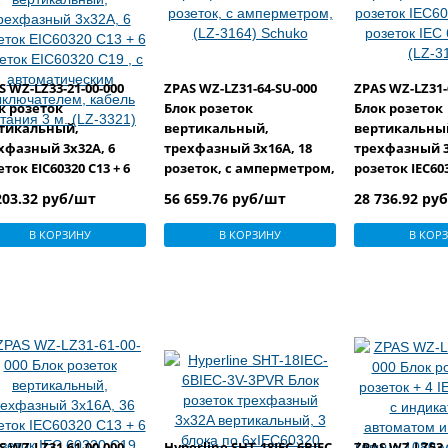
S WZ-LZ33-21-00-000
ZPAS WZ-LZ31-64-SU-000
ZPAS WZ-LZ31-
к розеток
Блок розеток
Блок розеток
тикальный,
вертикальный,
вертикальны
хфазный 3x32A, 6
трехфазный 3x16A, 18
трехфазный 3
ток EIC60320 С13 + 6
розеток, с амперметром,
розеток IEC603
ток EIC60320 С19 , с
(LZ-3164) Schuko
розеток IEC 60
203.32 руб/шт
56 659.76 руб/шт
28 736.92 ру
оматическим
3163)
лючателем, кабель
В КОРЗИНУ
В КОРЗИНУ
В КОР
ания 3 м. (LZ-3321)
S WZ-LZ31-61-00-000
Hyperline SHT-18IEC-6BIEC-
ZPAS WZ-LZ53-