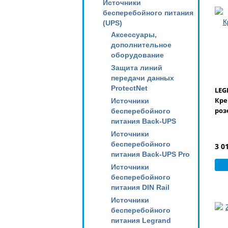
Источники
бесперебойного питания
(UPS)
Аксессуары,
дополнительное
оборудование
Защита линий
передачи данных
ProtectNet
LEG
Кре
Источники
роз
бесперебойного
питания Back-UPS
Источники
бесперебойного
3 0
питания Back-UPS Pro
Источники
бесперебойного
питания DIN Rail
Источники
бесперебойного
питания Legrand