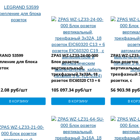
RAND 53599
ZPAS WZ-LZ33-24-00-000
ZPAS WZ-LZ33-
пление для блока
Блок розеток
Блок розеток
еток
вертикальный,
вертикальны
трехфазный 3x32A, 18
трехфазный 3
розеток EIC60320 С13 + 6
розетки, с
розеток EIC60320 С19 , с
автоматичес
12.08 руб/шт
105 097.34 руб/шт
56 903.98 ру
амперметром и
выключателе
автоматическим
питания 3 м. (
В КОРЗИНУ
В КОРЗИНУ
В КОР
выключателем, кабель
Schuko
питания 3 м. (LZ-3324)