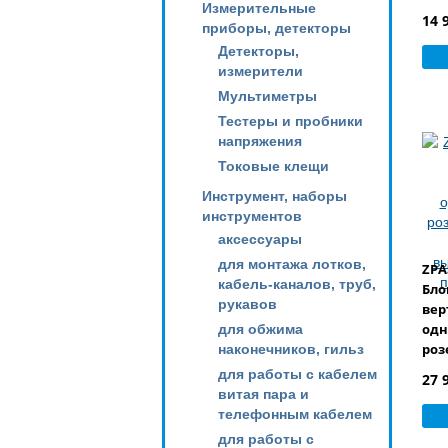
Измерительные
(дл
14 
приборы, детекторы
(Sc
Детекторы,
измерители
Мультиметры
Тестеры и пробники
напряжения
Токовые клещи
Инструмент, наборы
инструментов
аксессуары
для монтажа лотков,
ZPA
кабель-каналов, труб,
Бло
рукавов
вер
одн
для обжима
роз
наконечников, гильз
авт
для работы с кабелем
27 
вык
витая пара и
пит
телефонным кабелем
для работы с