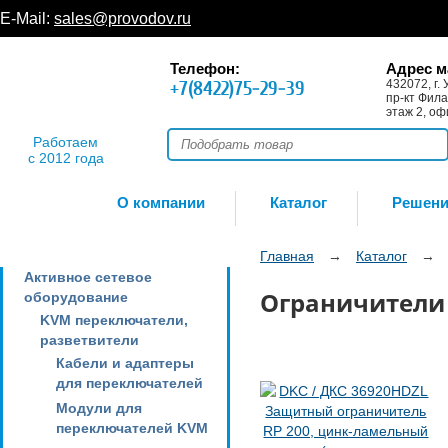
E-Mail:
sales@provodov.ru
Телефон:
Адрес м
+7(8422)75-29-39
432072, г. 
пр-кт Фила
этаж 2, оф
Работаем
с 2012 года
О компании
Каталог
Решен
Главная
→
Каталог
→
Активное сетевое
Ограничители
оборудование
KVM переключатели,
разветвители
Кабели и адаптеры
для переключателей
Модули для
переключателей KVM