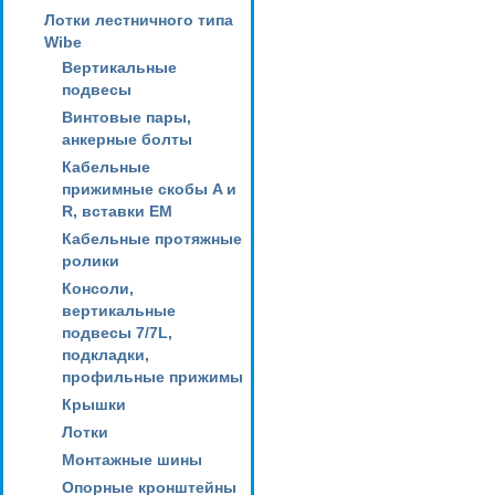
Лотки лестничного типа
Wibe
Вертикальные
подвесы
Винтовые пары,
анкерные болты
Кабельные
прижимные скобы A и
R, вставки EM
Кабельные протяжные
ролики
Консоли,
вертикальные
подвесы 7/7L,
подкладки,
профильные прижимы
Крышки
Лотки
Монтажные шины
Опорные кронштейны