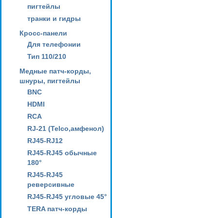
пигтейлы
транки и гидры
Кросс-панели
Для телефонии
Тип 110/210
Медные патч-корды,
шнуры, пигтейлы
BNC
HDMI
RCA
RJ-21 (Telco,амфенол)
RJ45-RJ12
RJ45-RJ45 обычные
180°
RJ45-RJ45
реверсивные
RJ45-RJ45 угловые 45°
TERA патч-корды