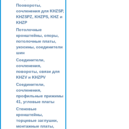
Поовороты,
сочленения для KHZSP,
KHZSPZ, KHZPS, KHZ и
KHZP
Потолочные
кронштейны, опоры,
потолочные платы,
укосины, соединители
шин
Соединители,
сочленения,
повороты, связи для
KHZV и KHZPV
Соединители,
сочленения,
профильные прижимы
41, угловые платы
Стеновые
кронштейны,
торцевые заглушки,
монтажные платы,