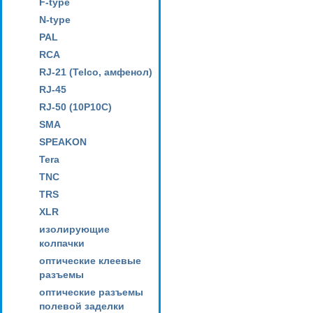
F-type
N-type
PAL
RCA
RJ-21 (Telco, амфенол)
RJ-45
RJ-50 (10P10C)
SMA
SPEAKON
Tera
TNC
TRS
XLR
изолирующие
колпачки
оптические клеевые
разъемы
оптические разъемы
полевой заделки