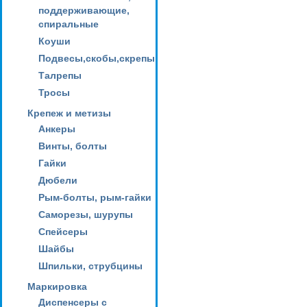
поддерживающие,
спиральные
Коуши
Подвесы,скобы,скрепы
Талрепы
Тросы
Крепеж и метизы
Анкеры
Винты, болты
Гайки
Дюбели
Рым-болты, рым-гайки
Саморезы, шурупы
Спейсеры
Шайбы
Шпильки, струбцины
Маркировка
Диспенсеры с