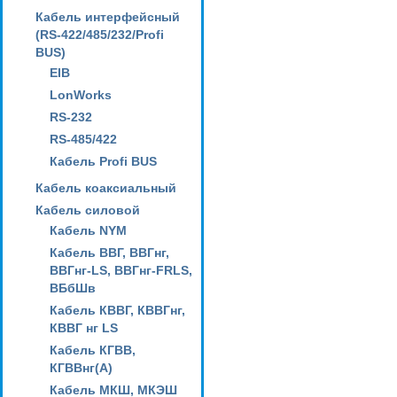
Кабель интерфейсный
(RS-422/485/232/Profi
BUS)
EIB
LonWorks
RS-232
RS-485/422
Кабель Profi BUS
Кабель коаксиальный
Кабель силовой
Кабель NYM
Кабель ВВГ, ВВГнг,
ВВГнг-LS, ВВГнг-FRLS,
ВБбШв
Кабель КВВГ, КВВГнг,
КВВГ нг LS
Кабель КГВВ,
КГВВнг(А)
Кабель МКШ, МКЭШ