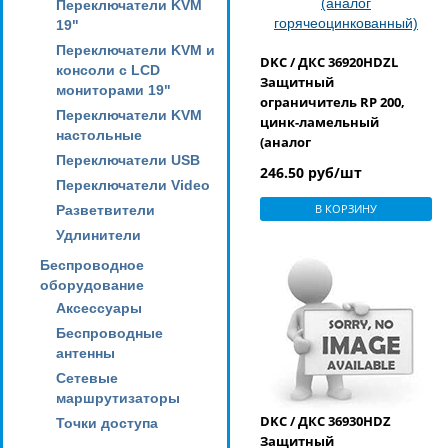
Переключатели KVM
19"
Переключатели KVM и
DKC / ДКС 36920HDZL
консоли с LCD
Защитный
мониторами 19"
ограничитель RP 200,
Переключатели KVM
цинк-ламельный
настольные
(аналог
Переключатели USB
горячеоцинкованный)
246.50 руб/шт
Переключатели Video
В КОРЗИНУ
Разветвители
Удлинители
Беспроводное
оборудование
Аксессуары
Беспроводные
антенны
Сетевые
маршрутизаторы
DKC / ДКС 36930HDZ
Точки доступа
Защитный