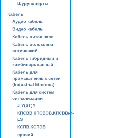
Шуруповерты
Кабель
Аудио кабель
Видео кабель
Кабель витая пара
Кабель волоконно-
оптический
Кабель гибридный и
комбинированный
Кабель для
промышленных сетей
(Industrial Ethernet)
Кабель для систем
сигнализации
J-Y(ST)Y
КПСВВ,КПСВЭВ,КПСВВнг-
LS
КСПВ,КСПЭВ
прочий