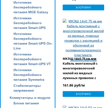
из
Источники
поливинилхлоридного
бесперебойного
В КОРЗИНУ
пластиката,
питания MGE Galaxy
экранированный
Источники
бесперебойного
питания Smart-UPS
Источники
бесперебойного
питания Smart-UPS On-
Line
Источники
МКЭШ 14x0.75 кв.мм
бесперебойного
Кабель монтажный с
питания Smart-UPS VT
многопроволочной
Источники
жилой из медных
бесперебойного
луженых проволок с
питания Symmetra
изоляцией и оболочкой
161.86 руб/м
Стабилизаторы
из
напряжения
поливинилхлоридного
В КОРЗИНУ
пластиката,
Коммутаторы и модули
экранированный
Блоки питания