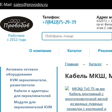
E-Mail:
sales@provodov.ru
Телефон:
Адрес м
+7(8422)75-29-39
432072, г. 
пр-кт Фила
этаж 2, оф
Работаем
с 2012 года
О компании
Каталог
Решен
Главная
→
Каталог
→
Активное сетевое
Кабель МКШ,
оборудование
KVM переключатели,
разветвители
Кабели и адаптеры
для переключателей
Модули для
переключателей KVM