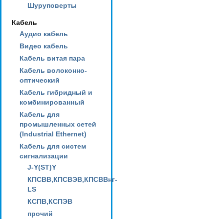
Шуруповерты
Кабель
Аудио кабель
Видео кабель
Кабель витая пара
Кабель волоконно-
оптический
Кабель гибридный и
комбинированный
Кабель для
промышленных сетей
(Industrial Ethernet)
Кабель для систем
сигнализации
J-Y(ST)Y
КПСВВ,КПСВЭВ,КПСВВнг-
LS
КСПВ,КСПЭВ
прочий