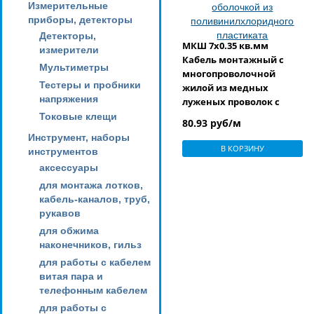
Измерительные
приборы, детекторы
Детекторы,
МКШ 7x0.35 кв.мм
измерители
Кабель монтажный с
Мультиметры
многопроволочной
Тестеры и пробники
жилой из медных
напряжения
луженых проволок с
изоляцией и оболочкой
Токовые клещи
80.93 руб/м
из
Инструмент, наборы
поливинилхлоридного
В КОРЗИНУ
инструментов
пластиката
аксессуары
для монтажа лотков,
кабель-каналов, труб,
рукавов
для обжима
наконечников, гильз
для работы с кабелем
витая пара и
телефонным кабелем
для работы с