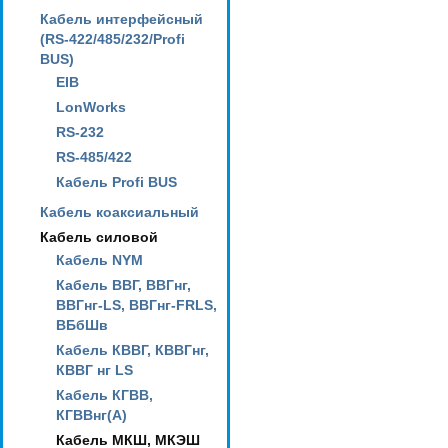
Кабель интерфейсный
(RS-422/485/232/Profi
BUS)
EIB
LonWorks
RS-232
RS-485/422
Кабель Profi BUS
Кабель коаксиальный
Кабель силовой
Кабель NYM
Кабель ВВГ, ВВГнг,
ВВГнг-LS, ВВГнг-FRLS,
ВБбШв
Кабель КВВГ, КВВГнг,
КВВГ нг LS
Кабель КГВВ,
КГВВнг(А)
Кабель МКШ, МКЭШ