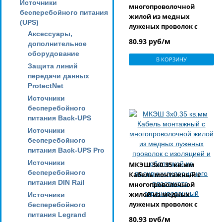
Источники
многопроволочной
бесперебойного питания
жилой из медных
(UPS)
луженых проволок с
Аксессуары,
изоляцией и оболочкой
80.93 руб/м
дополнительное
из
оборудование
поливинилхлоридного
В КОРЗИНУ
пластиката,
Защита линий
экранированный
передачи данных
ProtectNet
Источники
бесперебойного
питания Back-UPS
Источники
бесперебойного
питания Back-UPS Pro
Источники
МКЭШ 3x0.35 кв.мм
бесперебойного
Кабель монтажный с
питания DIN Rail
многопроволочной
жилой из медных
Источники
луженых проволок с
бесперебойного
изоляцией и оболочкой
питания Legrand
80.93 руб/м