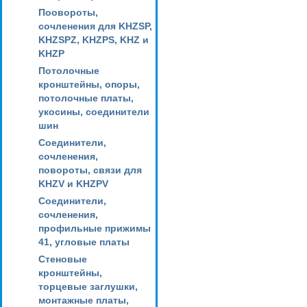
Поовороты,
сочленения для KHZSP,
KHZSPZ, KHZPS, KHZ и
KHZP
Потолочные
кронштейны, опоры,
потолочные платы,
укосины, соединители
шин
Соединители,
сочленения,
повороты, связи для
KHZV и KHZPV
Соединители,
сочленения,
профильные прижимы
41, угловые платы
Стеновые
кронштейны,
торцевые заглушки,
монтажные платы,