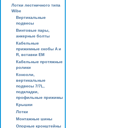
Лотки лестничного типа
Wibe
Вертикальные
подвесы
Винтовые пары,
анкерные болты
Кабельные
прижимные скобы A и
R, вставки EM
Кабельные протяжные
ролики
Консоли,
вертикальные
подвесы 7/7L,
подкладки,
профильные прижимы
Крышки
Лотки
Монтажные шины
Опорные кронштейны