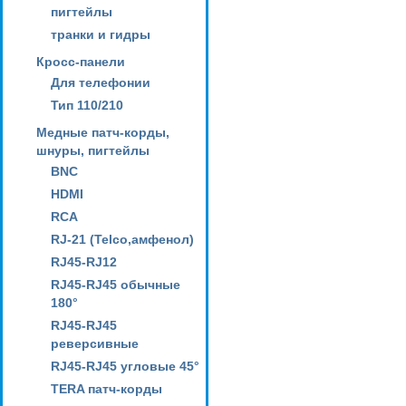
пигтейлы
транки и гидры
Кросс-панели
Для телефонии
Тип 110/210
Медные патч-корды,
шнуры, пигтейлы
BNC
HDMI
RCA
RJ-21 (Telco,амфенол)
RJ45-RJ12
RJ45-RJ45 обычные
180°
RJ45-RJ45
реверсивные
RJ45-RJ45 угловые 45°
TERA патч-корды