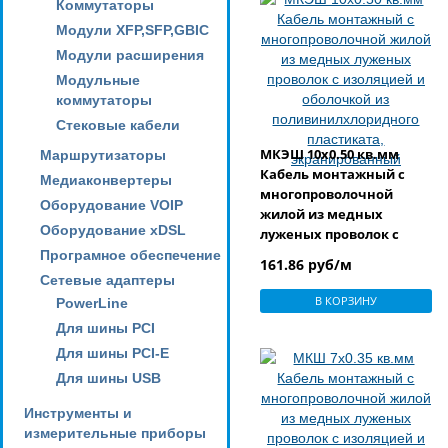
Коммутаторы
Модули XFP,SFP,GBIC
Модули расширения
Модульные
коммутаторы
Стековые кабели
МКЭШ 10x0.50 кв.мм
Маршрутизаторы
Кабель монтажный с
Медиаконвертеры
многопроволочной
Оборудование VOIP
жилой из медных
Оборудование xDSL
луженых проволок с
изоляцией и оболочкой
Програмное обеспечение
161.86 руб/м
из
Сетевые адаптеры
поливинилхлоридного
В КОРЗИНУ
PowerLine
пластиката,
Для шины PCI
экранированный
Для шины PCI-E
Для шины USB
Инструменты и
измерительные приборы