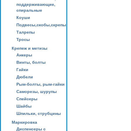
поддерживающие,
спиральные
Коуши
Подвесы,скобы,скрепы
Талрепы
Тросы
Крепеж и метизы
Анкеры
Винты, болты
Гайки
Дюбели
Рым-болты, рым-гайки
Саморезы, шурупы
Спейсеры
Шайбы
Шпильки, струбцины
Маркировка
Диспенсеры с