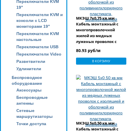
Переключатели KVM
19"
Переключатели KVM и
МКЭШ 7x0.75 кв.мм
консоли с LCD
Кабель монтажный с
мониторами 19"
многопроволочной
Переключатели KVM
жилой из медных
настольные
луженых проволок с
Переключатели USB
изоляцией и оболочкой
80.93 руб/м
из
Переключатели Video
поливинилхлоридного
В КОРЗИНУ
Разветвители
пластиката,
Удлинители
экранированный
Беспроводное
оборудование
Аксессуары
Беспроводные
антенны
Сетевые
маршрутизаторы
МКЭШ 5x0.50 кв.мм
Точки доступа
Кабель монтажный с