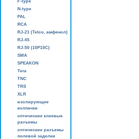
F-type
N-type
PAL
RCA
RJ-21 (Telco, амфенол)
RJ-45
RJ-50 (10P10C)
SMA
SPEAKON
Tera
TNC
TRS
XLR
изолирующие
колпачки
оптические клеевые
разъемы
оптические разъемы
полевой заделки