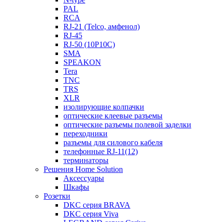
PAL
RCA
RJ-21 (Telco, амфенол)
RJ-45
RJ-50 (10P10C)
SMA
SPEAKON
Tera
TNC
TRS
XLR
изолирующие колпачки
оптические клеевые разъемы
оптические разъемы полевой заделки
переходники
разъемы для силового кабеля
телефонные RJ-11(12)
терминаторы
Решения Home Solution
Аксессуары
Шкафы
Розетки
DKC серия BRAVA
DKC серия Viva