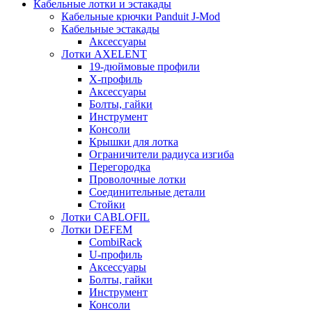
Кабельные лотки и эстакады
Кабельные крючки Panduit J-Mod
Кабельные эстакады
Аксессуары
Лотки AXELENT
19-дюймовые профили
X-профиль
Аксессуары
Болты, гайки
Инструмент
Консоли
Крышки для лотка
Ограничители радиуса изгиба
Перегородка
Проволочные лотки
Соединительные детали
Стойки
Лотки CABLOFIL
Лотки DEFEM
CombiRack
U-профиль
Аксессуары
Болты, гайки
Инструмент
Консоли