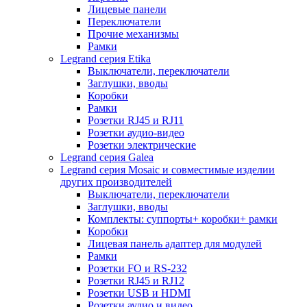
Лицевые панели
Переключатели
Прочие механизмы
Рамки
Legrand серия Etika
Выключатели, переключатели
Заглушки, вводы
Коробки
Рамки
Розетки RJ45 и RJ11
Розетки аудио-видео
Розетки электрические
Legrand серия Galea
Legrand серия Mosaic и совместимые изделии
других производителей
Выключатели, переключатели
Заглушки, вводы
Комплекты: суппорты+ коробки+ рамки
Коробки
Лицевая панель адаптер для модулей
Рамки
Розетки FO и RS-232
Розетки RJ45 и RJ12
Розетки USB и HDMI
Розетки аудио и видео