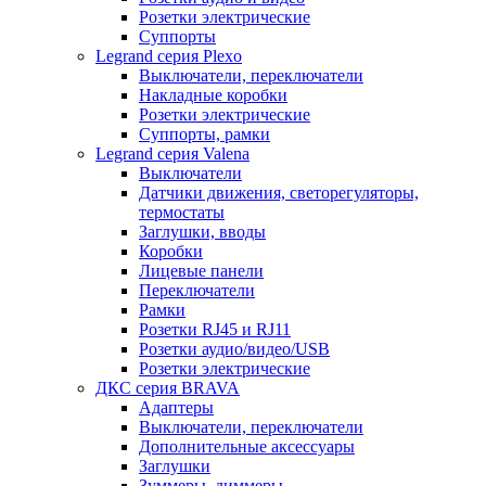
Розетки электрические
Суппорты
Legrand серия Plexo
Выключатели, переключатели
Накладные коробки
Розетки электрические
Суппорты, рамки
Legrand серия Valena
Выключатели
Датчики движения, светорегуляторы,
термостаты
Заглушки, вводы
Коробки
Лицевые панели
Переключатели
Рамки
Розетки RJ45 и RJ11
Розетки аудио/видео/USB
Розетки электрические
ДКС серия BRAVA
Адаптеры
Выключатели, переключатели
Дополнительные аксессуары
Заглушки
Зуммеры, диммеры