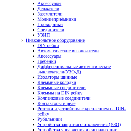
Аксессуары
Держатели
Заземлители
Молниеприёмники
Проводники
Соединители
УЗИП
Низковольтное оборудование
DIN рейки
Автоматические выключатели
Аксессуары
Гребенки
Дифференциальные автоматические
выключатели(УЗО-Д)
Изоляторы шинные
Клеммные колодки
Клеммные соединители
Клеммы на DIN рейку
Колпачковые соединители
Контакторы и реле
Розетки и устройства с креплением на DIN-
рейку
Рубильники
Устройства защитного отключения (УЗО)
Устройства управления и сигнализации