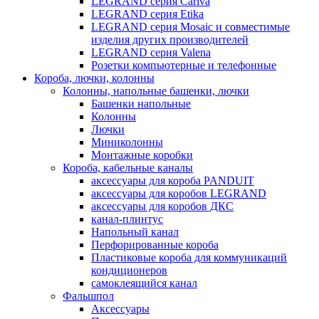
LEGRAND серия Cariva
LEGRAND серия Etika
LEGRAND серия Mosaic и совместимые
изделия других производителей
LEGRAND серия Valena
Розетки компьютерные и телефонные
Короба, лючки, колонны
Колонны, напольные башенки, лючки
Башенки напольные
Колонны
Лючки
Миниколонны
Монтажные коробки
Короба, кабельные каналы
аксессуары для короба PANDUIT
аксессуары для коробов LEGRAND
аксессуары для коробов ДКС
канал-плинтус
Напольный канал
Перфорированные короба
Пластиковые короба для коммуникаций
кондиционеров
самоклеящийся канал
Фальшпол
Аксессуары