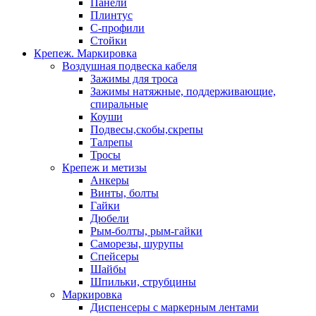
Панели
Плинтус
С-профили
Стойки
Крепеж. Маркировка
Воздушная подвеска кабеля
Зажимы для троса
Зажимы натяжные, поддерживающие,
спиральные
Коуши
Подвесы,скобы,скрепы
Талрепы
Тросы
Крепеж и метизы
Анкеры
Винты, болты
Гайки
Дюбели
Рым-болты, рым-гайки
Саморезы, шурупы
Спейсеры
Шайбы
Шпильки, струбцины
Маркировка
Диспенсеры с маркерным лентами