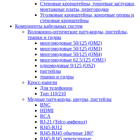
Стеновые кронштейны, торцевые заглушки,
монтажные платы, перегородки
Уголковые кронштейны, концевые опоры и
стеновые кронштейны
Компоненты кабельных систем
Волоконно-оптические патч-корды, пигтейлы,
транки и гидры
многомодовые 50/125 (OM2)
многомодовые 50/125 (OM3)
многомодовые 50/125 (OM4)
многомодовые 62.5/125 (OM1)
одномодовые 9/125 (OS2)
пигтейлы
транки и гидры
Кросс-панели
Для телефонии
Тип 110/210
Медные патч-корды, шнуры, пигтейлы
BNC
HDMI
RCA
RJ-21 (Telco,амфенол)
RJ45-RJ12
RJ45-RJ45 обычные 180°
RJ45-RJ45 реверсивные