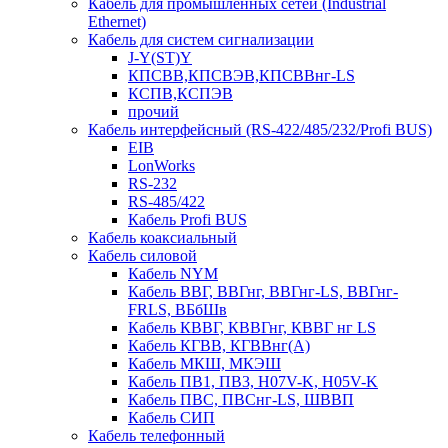
Кабель для промышленных сетей (Industrial
Ethernet)
Кабель для систем сигнализации
J-Y(ST)Y
КПСВВ,КПСВЭВ,КПСВВнг-LS
КСПВ,КСПЭВ
прочий
Кабель интерфейсный (RS-422/485/232/Profi BUS)
EIB
LonWorks
RS-232
RS-485/422
Кабель Profi BUS
Кабель коаксиальный
Кабель силовой
Кабель NYM
Кабель ВВГ, ВВГнг, ВВГнг-LS, ВВГнг-
FRLS, ВБбШв
Кабель КВВГ, КВВГнг, КВВГ нг LS
Кабель КГВВ, КГВВнг(А)
Кабель МКШ, МКЭШ
Кабель ПВ1, ПВ3, H07V-K, H05V-K
Кабель ПВС, ПВСнг-LS, ШВВП
Кабель СИП
Кабель телефонный