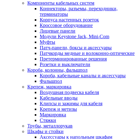
Компоненты кабельных систем
Коннекторы, разъемы, переходники,
терминаторы
Корпуса настенных розеток
Кроссовое оборудование
Лицевые панели
Модули Keystone Jack, Mini-Com
Муфты
Патч-панели, боксы и аксессуары
Патчкорды медные и волоконно-оптические
Претерминированные решения
Розетки и выключатели
Короба, колонны, фальшпол
Короба, кабельные каналы и аксессуары
Фальшпол
Крепеж, маркировка
Воздушная подвеска кабеля
Кабельные вводы
Клипсы и зажимы для кабеля
Крепеж и метизы
Маркировка
Стяжки
Трубы, металлорукав
Шкафы и стойки
Аксессуары к напольным шкафам