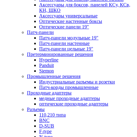
Аксессуары для боксов, панелей КСу, КСв,
КН, ШКО
Аксессуары универсальные
Оптические настенные боксы
Оптические панели 19"
Патч-панели
Патч-панели модульные 19"
Патч-панели настенные
Патч-панели цельные 19"
Претерминированные решения
Hyperline
Panduit
Siemon
Промышленные решения
Индустриальные разъемы и розетки
Патч-корды промышленные
Проходные адаптеры
медные проходные адаптеры
оптические проходные адаптеры
Разъемы
110,210 типа
BNC
D-SUB
F-type
N-type