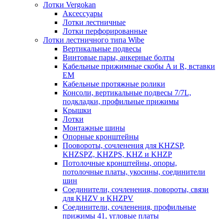
Лотки Vergokan
Аксессуары
Лотки лестничные
Лотки перфорированные
Лотки лестничного типа Wibe
Вертикальные подвесы
Винтовые пары, анкерные болты
Кабельные прижимные скобы A и R, вставки
EM
Кабельные протяжные ролики
Консоли, вертикальные подвесы 7/7L,
подкладки, профильные прижимы
Крышки
Лотки
Монтажные шины
Опорные кронштейны
Поовороты, сочленения для KHZSP,
KHZSPZ, KHZPS, KHZ и KHZP
Потолочные кронштейны, опоры,
потолочные платы, укосины, соединители
шин
Соединители, сочленения, повороты, связи
для KHZV и KHZPV
Соединители, сочленения, профильные
прижимы 41, угловые платы