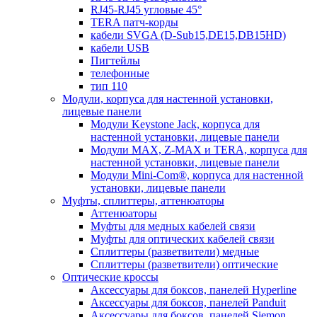
RJ45-RJ45 угловые 45°
TERA патч-корды
кабели SVGA (D-Sub15,DE15,DB15HD)
кабели USB
Пигтейлы
телефонные
тип 110
Модули, корпуса для настенной установки,
лицевые панели
Модули Keystone Jack, корпуса для
настенной установки, лицевые панели
Модули MAX, Z-MAX и TERA, корпуса для
настенной установки, лицевые панели
Модули Mini-Com®, корпуса для настенной
установки, лицевые панели
Муфты, сплиттеры, аттенюаторы
Аттенюаторы
Муфты для медных кабелей связи
Муфты для оптических кабелей связи
Сплиттеры (разветвители) медные
Сплиттеры (разветвители) оптические
Оптические кроссы
Аксессуары для боксов, панелей Hyperline
Аксессуары для боксов, панелей Panduit
Аксессуары для боксов, панелей Siemon