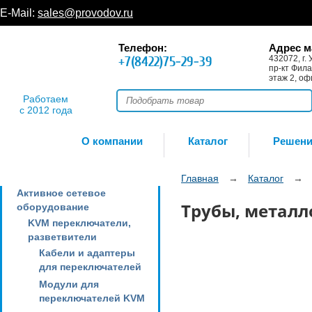
E-Mail:
sales@provodov.ru
Телефон:
Адрес м
+7(8422)75-29-39
432072, г. 
пр-кт Фила
этаж 2, оф
Работаем
с 2012 года
О компании
Каталог
Решен
Главная
→
Каталог
→
Активное сетевое
Трубы, металл
оборудование
KVM переключатели,
разветвители
Кабели и адаптеры
для переключателей
Модули для
переключателей KVM