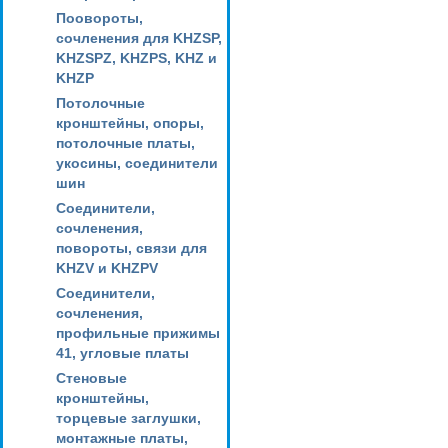
Поовороты,
сочленения для KHZSP,
KHZSPZ, KHZPS, KHZ и
KHZP
Потолочные
кронштейны, опоры,
потолочные платы,
укосины, соединители
шин
Соединители,
сочленения,
повороты, связи для
KHZV и KHZPV
Соединители,
сочленения,
профильные прижимы
41, угловые платы
Стеновые
кронштейны,
торцевые заглушки,
монтажные платы,