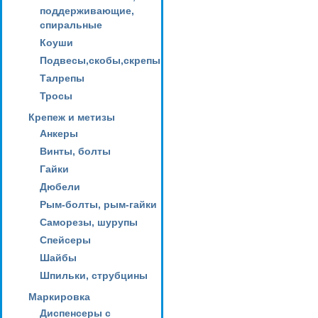
поддерживающие,
спиральные
Коуши
Подвесы,скобы,скрепы
Талрепы
Тросы
Крепеж и метизы
Анкеры
Винты, болты
Гайки
Дюбели
Рым-болты, рым-гайки
Саморезы, шурупы
Спейсеры
Шайбы
Шпильки, струбцины
Маркировка
Диспенсеры с