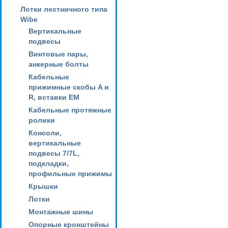
Лотки лестничного типа
Wibe
Вертикальные
подвесы
Винтовые пары,
анкерные болты
Кабельные
прижимные скобы A и
R, вставки EM
Кабельные протяжные
ролики
Консоли,
вертикальные
подвесы 7/7L,
подкладки,
профильные прижимы
Крышки
Лотки
Монтажные шины
Опорные кронштейны