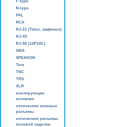
F-type
N-type
PAL
RCA
RJ-21 (Telco, амфенол)
RJ-45
RJ-50 (10P10C)
SMA
SPEAKON
Tera
TNC
TRS
XLR
изолирующие
колпачки
оптические клеевые
разъемы
оптические разъемы
полевой заделки