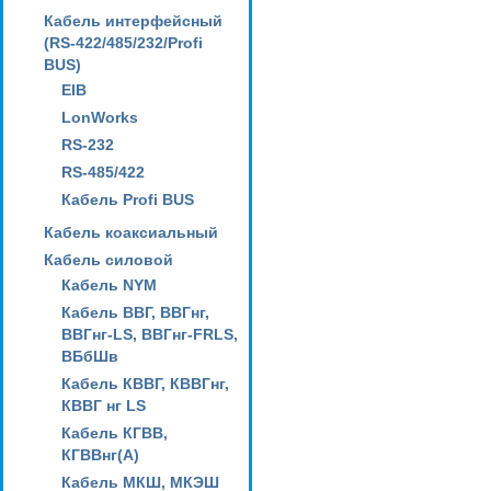
Кабель интерфейсный
(RS-422/485/232/Profi
BUS)
EIB
LonWorks
RS-232
RS-485/422
Кабель Profi BUS
Кабель коаксиальный
Кабель силовой
Кабель NYM
Кабель ВВГ, ВВГнг,
ВВГнг-LS, ВВГнг-FRLS,
ВБбШв
Кабель КВВГ, КВВГнг,
КВВГ нг LS
Кабель КГВВ,
КГВВнг(А)
Кабель МКШ, МКЭШ