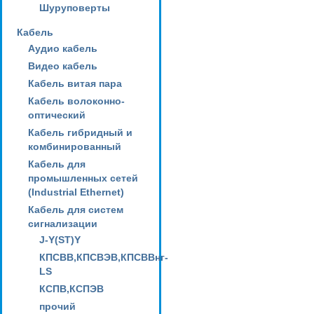
Шуруповерты
Кабель
Аудио кабель
Видео кабель
Кабель витая пара
Кабель волоконно-
оптический
Кабель гибридный и
комбинированный
Кабель для
промышленных сетей
(Industrial Ethernet)
Кабель для систем
сигнализации
J-Y(ST)Y
КПСВВ,КПСВЭВ,КПСВВнг-
LS
КСПВ,КСПЭВ
прочий