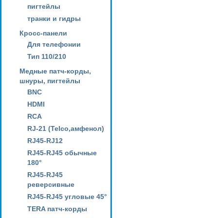
пигтейлы
транки и гидры
Кросс-панели
Для телефонии
Тип 110/210
Медные патч-корды,
шнуры, пигтейлы
BNC
HDMI
RCA
RJ-21 (Telco,амфенол)
RJ45-RJ12
RJ45-RJ45 обычные
180°
RJ45-RJ45
реверсивные
RJ45-RJ45 угловые 45°
TERA патч-корды