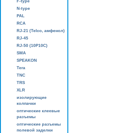
F-type
N-type
PAL
RCA
RJ-21 (Telco, амфенол)
RJ-45
RJ-50 (10P10C)
SMA
SPEAKON
Tera
TNC
TRS
XLR
изолирующие
колпачки
оптические клеевые
разъемы
оптические разъемы
полевой заделки