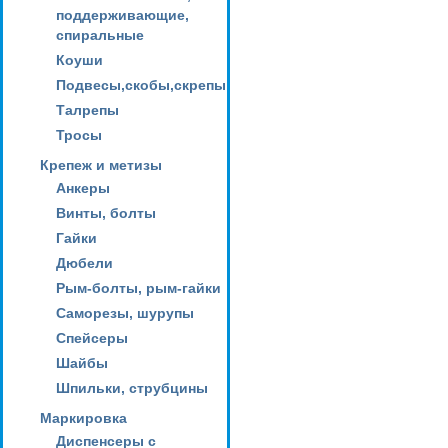
поддерживающие,
спиральные
Коуши
Подвесы,скобы,скрепы
Талрепы
Тросы
Крепеж и метизы
Анкеры
Винты, болты
Гайки
Дюбели
Рым-болты, рым-гайки
Саморезы, шурупы
Спейсеры
Шайбы
Шпильки, струбцины
Маркировка
Диспенсеры с