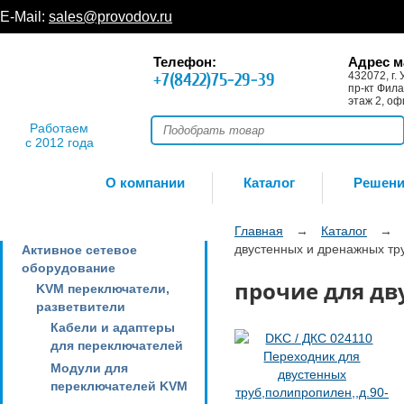
E-Mail:
sales@provodov.ru
Телефон:
Адрес м
+7(8422)75-29-39
432072, г. 
пр-кт Фила
этаж 2, оф
Работаем
с 2012 года
О компании
Каталог
Решен
Главная
→
Каталог
→
двустенных и дренажных тр
Активное сетевое
оборудование
прочие для дв
KVM переключатели,
разветвители
Кабели и адаптеры
для переключателей
Модули для
переключателей KVM