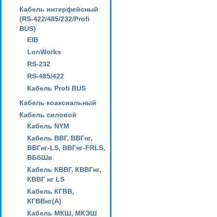
Кабель интерфейсный
(RS-422/485/232/Profi
BUS)
EIB
LonWorks
RS-232
RS-485/422
Кабель Profi BUS
Кабель коаксиальный
Кабель силовой
Кабель NYM
Кабель ВВГ, ВВГнг,
ВВГнг-LS, ВВГнг-FRLS,
ВБбШв
Кабель КВВГ, КВВГнг,
КВВГ нг LS
Кабель КГВВ,
КГВВнг(А)
Кабель МКШ, МКЭШ