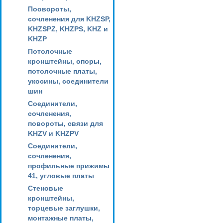
Поовороты,
сочленения для KHZSP,
KHZSPZ, KHZPS, KHZ и
KHZP
Потолочные
кронштейны, опоры,
потолочные платы,
укосины, соединители
шин
Соединители,
сочленения,
повороты, связи для
KHZV и KHZPV
Соединители,
сочленения,
профильные прижимы
41, угловые платы
Стеновые
кронштейны,
торцевые заглушки,
монтажные платы,