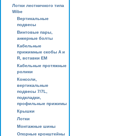
Лотки лестничного типа
Wibe
Вертикальные
подвесы
Винтовые пары,
анкерные болты
Кабельные
прижимные скобы A и
R, вставки EM
Кабельные протяжные
ролики
Консоли,
вертикальные
подвесы 7/7L,
подкладки,
профильные прижимы
Крышки
Лотки
Монтажные шины
Опорные кронштейны