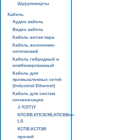
Шуруповерты
Кабель
Аудио кабель
Видео кабель
Кабель витая пара
Кабель волоконно-
оптический
Кабель гибридный и
комбинированный
Кабель для
промышленных сетей
(Industrial Ethernet)
Кабель для систем
сигнализации
J-Y(ST)Y
КПСВВ,КПСВЭВ,КПСВВнг-
LS
КСПВ,КСПЭВ
прочий