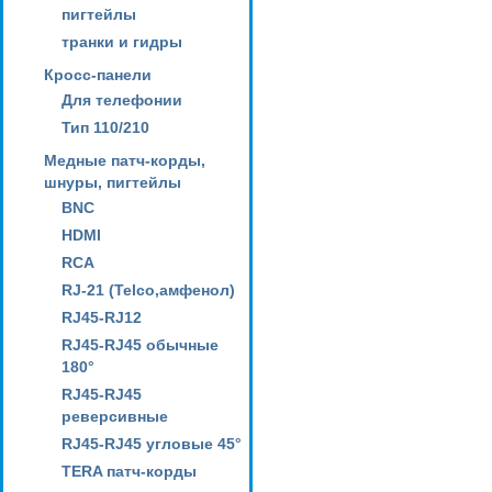
пигтейлы
транки и гидры
Кросс-панели
Для телефонии
Тип 110/210
Медные патч-корды,
шнуры, пигтейлы
BNC
HDMI
RCA
RJ-21 (Telco,амфенол)
RJ45-RJ12
RJ45-RJ45 обычные
180°
RJ45-RJ45
реверсивные
RJ45-RJ45 угловые 45°
TERA патч-корды