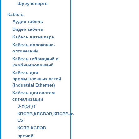
Шуруповерты
Кабель
Аудио кабель
Видео кабель
Кабель витая пара
Кабель волоконно-
оптический
Кабель гибридный и
комбинированный
Кабель для
промышленных сетей
(Industrial Ethernet)
Кабель для систем
сигнализации
J-Y(ST)Y
КПСВВ,КПСВЭВ,КПСВВнг-
LS
КСПВ,КСПЭВ
прочий