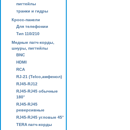
пигтейлы
транки и гидры
Кросс-панели
Для телефонии
Тип 110/210
Медные патч-корды,
шнуры, пигтейлы
BNC
HDMI
RCA
RJ-21 (Telco,амфенол)
RJ45-RJ12
RJ45-RJ45 обычные
180°
RJ45-RJ45
реверсивные
RJ45-RJ45 угловые 45°
TERA патч-корды