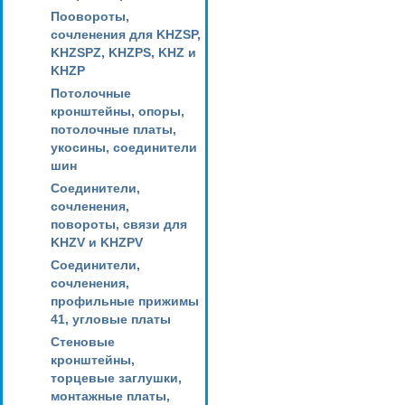
Поовороты,
сочленения для KHZSP,
KHZSPZ, KHZPS, KHZ и
KHZP
Потолочные
кронштейны, опоры,
потолочные платы,
укосины, соединители
шин
Соединители,
сочленения,
повороты, связи для
KHZV и KHZPV
Соединители,
сочленения,
профильные прижимы
41, угловые платы
Стеновые
кронштейны,
торцевые заглушки,
монтажные платы,