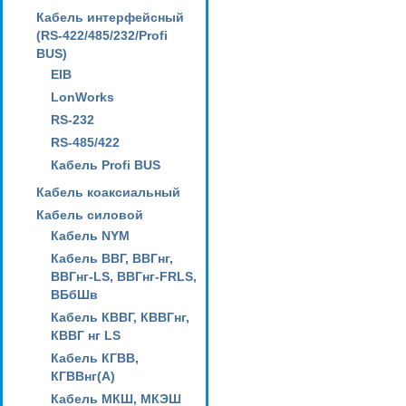
Кабель интерфейсный
(RS-422/485/232/Profi
BUS)
EIB
LonWorks
RS-232
RS-485/422
Кабель Profi BUS
Кабель коаксиальный
Кабель силовой
Кабель NYM
Кабель ВВГ, ВВГнг,
ВВГнг-LS, ВВГнг-FRLS,
ВБбШв
Кабель КВВГ, КВВГнг,
КВВГ нг LS
Кабель КГВВ,
КГВВнг(А)
Кабель МКШ, МКЭШ