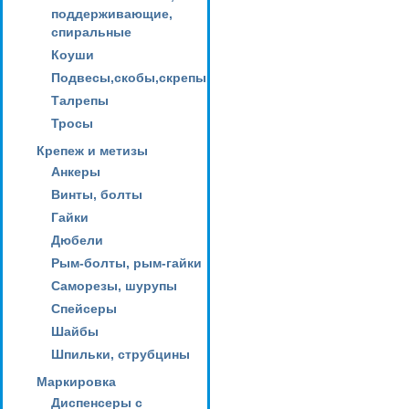
поддерживающие,
спиральные
Коуши
Подвесы,скобы,скрепы
Талрепы
Тросы
Крепеж и метизы
Анкеры
Винты, болты
Гайки
Дюбели
Рым-болты, рым-гайки
Саморезы, шурупы
Спейсеры
Шайбы
Шпильки, струбцины
Маркировка
Диспенсеры с