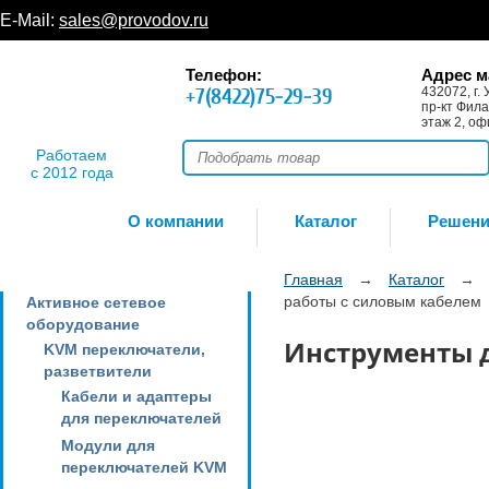
E-Mail:
sales@provodov.ru
Телефон:
Адрес м
+7(8422)75-29-39
432072, г. 
пр-кт Фила
этаж 2, оф
Работаем
с 2012 года
О компании
Каталог
Решен
Главная
→
Каталог
→
работы с силовым кабелем
Активное сетевое
оборудование
Инструменты д
KVM переключатели,
разветвители
Кабели и адаптеры
для переключателей
Модули для
переключателей KVM