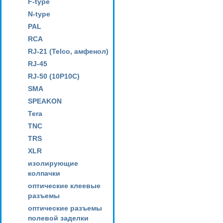
F-type
N-type
PAL
RCA
RJ-21 (Telco, амфенол)
RJ-45
RJ-50 (10P10C)
SMA
SPEAKON
Tera
TNC
TRS
XLR
изолирующие
колпачки
оптические клеевые
разъемы
оптические разъемы
полевой заделки