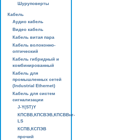
Шуруповерты
Кабель
Аудио кабель
Видео кабель
Кабель витая пара
Кабель волоконно-
оптический
Кабель гибридный и
комбинированный
Кабель для
промышленных сетей
(Industrial Ethernet)
Кабель для систем
сигнализации
J-Y(ST)Y
КПСВВ,КПСВЭВ,КПСВВнг-
LS
КСПВ,КСПЭВ
прочий