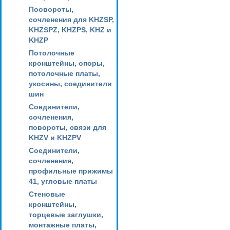
Поовороты,
сочленения для KHZSP,
KHZSPZ, KHZPS, KHZ и
KHZP
Потолочные
кронштейны, опоры,
потолочные платы,
укосины, соединители
шин
Соединители,
сочленения,
повороты, связи для
KHZV и KHZPV
Соединители,
сочленения,
профильные прижимы
41, угловые платы
Стеновые
кронштейны,
торцевые заглушки,
монтажные платы,