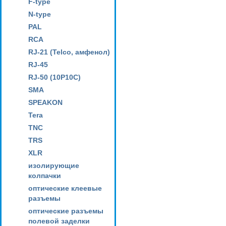
F-type
N-type
PAL
RCA
RJ-21 (Telco, амфенол)
RJ-45
RJ-50 (10P10C)
SMA
SPEAKON
Tera
TNC
TRS
XLR
изолирующие
колпачки
оптические клеевые
разъемы
оптические разъемы
полевой заделки