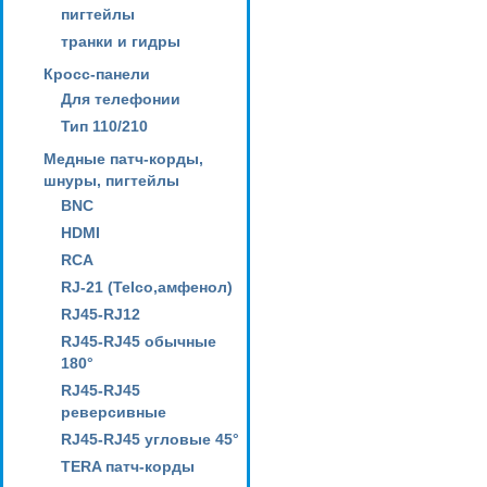
пигтейлы
транки и гидры
Кросс-панели
Для телефонии
Тип 110/210
Медные патч-корды,
шнуры, пигтейлы
BNC
HDMI
RCA
RJ-21 (Telco,амфенол)
RJ45-RJ12
RJ45-RJ45 обычные
180°
RJ45-RJ45
реверсивные
RJ45-RJ45 угловые 45°
TERA патч-корды