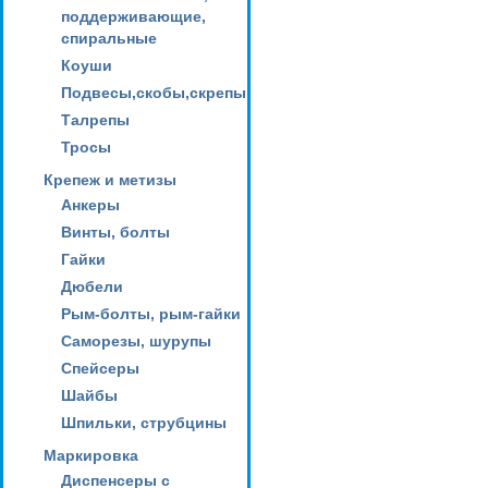
поддерживающие,
спиральные
Коуши
Подвесы,скобы,скрепы
Талрепы
Тросы
Крепеж и метизы
Анкеры
Винты, болты
Гайки
Дюбели
Рым-болты, рым-гайки
Саморезы, шурупы
Спейсеры
Шайбы
Шпильки, струбцины
Маркировка
Диспенсеры с