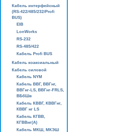
Кабель интерфейсный
(RS-422/485/232/Profi
BUS)
EIB
LonWorks
RS-232
RS-485/422
Кабель Profi BUS
Кабель коаксиальный
Кабель силовой
Кабель NYM
Кабель ВВГ, ВВГнг,
ВВГнг-LS, ВВГнг-FRLS,
ВБбШв
Кабель КВВГ, КВВГнг,
КВВГ нг LS
Кабель КГВВ,
КГВВнг(А)
Кабель МКШ, МКЭШ