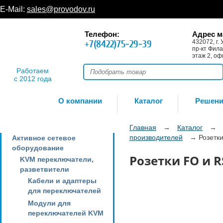
E-Mail:
sales@provodov.ru
Телефон:
Адрес м
+7(8422)75-29-39
432072, г. 
пр-кт Фила
этаж 2, оф
Работаем
с 2012 года
О компании
Каталог
Решен
Главная
→
Каталог
→
производителей
→
Розетк
Активное сетевое
оборудование
Розетки FO и R
KVM переключатели,
разветвители
Кабели и адаптеры
для переключателей
Модули для
переключателей KVM