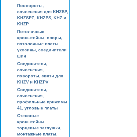
Поовороты,
сочленения для KHZSP,
KHZSPZ, KHZPS, KHZ и
KHZP
Потолочные
кронштейны, опоры,
потолочные платы,
укосины, соединители
шин
Соединители,
сочленения,
повороты, связи для
KHZV и KHZPV
Соединители,
сочленения,
профильные прижимы
41, угловые платы
Стеновые
кронштейны,
торцевые заглушки,
монтажные платы,