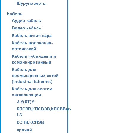
Шуруповерты
Кабель
Аудио кабель
Видео кабель
Кабель витая пара
Кабель волоконно-
оптический
Кабель гибридный и
комбинированный
Кабель для
промышленных сетей
(Industrial Ethernet)
Кабель для систем
сигнализации
J-Y(ST)Y
КПСВВ,КПСВЭВ,КПСВВнг-
LS
КСПВ,КСПЭВ
прочий