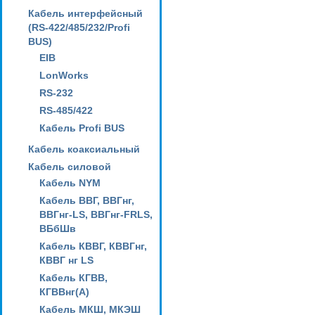
Кабель интерфейсный
(RS-422/485/232/Profi
BUS)
EIB
LonWorks
RS-232
RS-485/422
Кабель Profi BUS
Кабель коаксиальный
Кабель силовой
Кабель NYM
Кабель ВВГ, ВВГнг,
ВВГнг-LS, ВВГнг-FRLS,
ВБбШв
Кабель КВВГ, КВВГнг,
КВВГ нг LS
Кабель КГВВ,
КГВВнг(А)
Кабель МКШ, МКЭШ