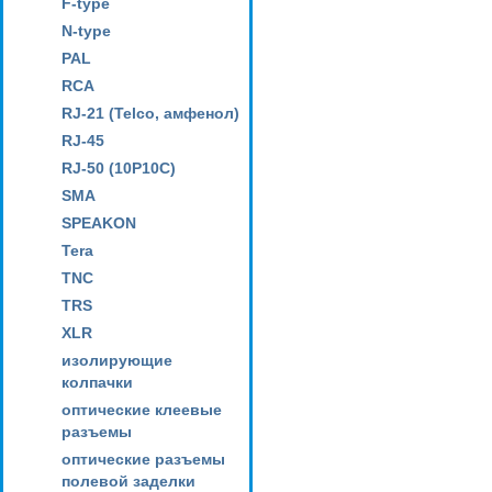
F-type
N-type
PAL
RCA
RJ-21 (Telco, амфенол)
RJ-45
RJ-50 (10P10C)
SMA
SPEAKON
Tera
TNC
TRS
XLR
изолирующие
колпачки
оптические клеевые
разъемы
оптические разъемы
полевой заделки