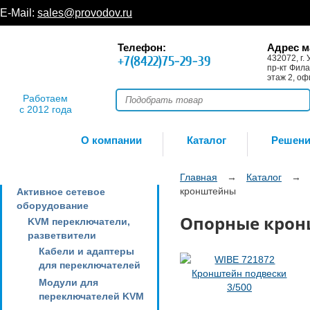
E-Mail:
sales@provodov.ru
Телефон:
Адрес м
+7(8422)75-29-39
432072, г. 
пр-кт Фила
этаж 2, оф
Работаем
с 2012 года
О компании
Каталог
Решен
Главная
→
Каталог
→
кронштейны
Активное сетевое
оборудование
Опорные кро
KVM переключатели,
разветвители
Кабели и адаптеры
для переключателей
Модули для
переключателей KVM