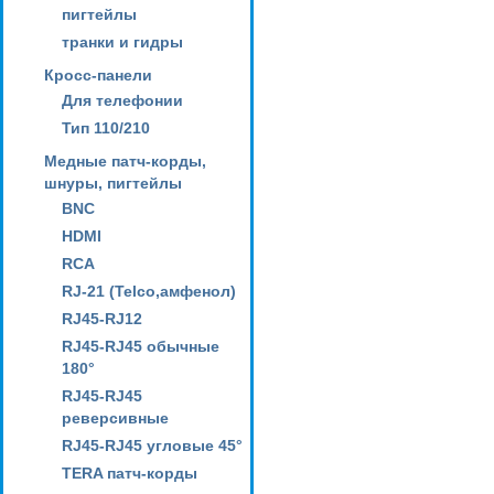
пигтейлы
транки и гидры
Кросс-панели
Для телефонии
Тип 110/210
Медные патч-корды,
шнуры, пигтейлы
BNC
HDMI
RCA
RJ-21 (Telco,амфенол)
RJ45-RJ12
RJ45-RJ45 обычные
180°
RJ45-RJ45
реверсивные
RJ45-RJ45 угловые 45°
TERA патч-корды