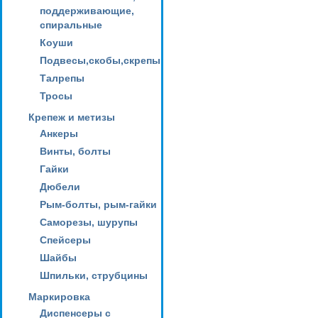
поддерживающие,
спиральные
Коуши
Подвесы,скобы,скрепы
Талрепы
Тросы
Крепеж и метизы
Анкеры
Винты, болты
Гайки
Дюбели
Рым-болты, рым-гайки
Саморезы, шурупы
Спейсеры
Шайбы
Шпильки, струбцины
Маркировка
Диспенсеры с