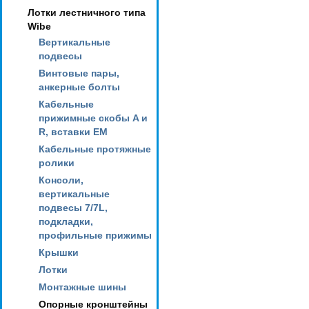
Лотки лестничного типа
Wibe
Вертикальные
подвесы
Винтовые пары,
анкерные болты
Кабельные
прижимные скобы A и
R, вставки EM
Кабельные протяжные
ролики
Консоли,
вертикальные
подвесы 7/7L,
подкладки,
профильные прижимы
Крышки
Лотки
Монтажные шины
Опорные кронштейны