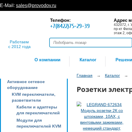
E-Mail:
sales@provodov.ru
Телефон:
Адрес м
+7(8422)75-29-39
432072, г. 
пр-кт Фила
этаж 2, оф
Работаем
с 2012 года
О компании
Каталог
Решен
Главная
→
Каталог
→
Активное сетевое
Розетки элект
оборудование
KVM переключатели,
разветвители
Кабели и адаптеры
для переключателей
Модули для
переключателей KVM