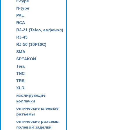
F-type
N-type
PAL
RCA
RJ-21 (Telco, амфенол)
RJ-45
RJ-50 (10P10C)
SMA
SPEAKON
Tera
TNC
TRS
XLR
изолирующие
колпачки
оптические клеевые
разъемы
оптические разъемы
полевой заделки