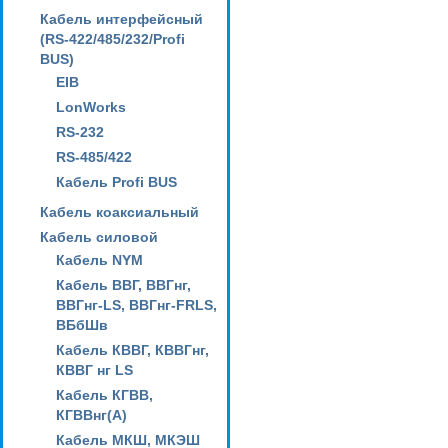
Кабель интерфейсный
(RS-422/485/232/Profi
BUS)
EIB
LonWorks
RS-232
RS-485/422
Кабель Profi BUS
Кабель коаксиальный
Кабель силовой
Кабель NYM
Кабель ВВГ, ВВГнг,
ВВГнг-LS, ВВГнг-FRLS,
ВБбШв
Кабель КВВГ, КВВГнг,
КВВГ нг LS
Кабель КГВВ,
КГВВнг(А)
Кабель МКШ, МКЭШ