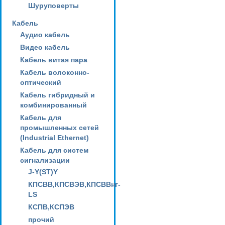
Шуруповерты
Кабель
Аудио кабель
Видео кабель
Кабель витая пара
Кабель волоконно-
оптический
Кабель гибридный и
комбинированный
Кабель для
промышленных сетей
(Industrial Ethernet)
Кабель для систем
сигнализации
J-Y(ST)Y
КПСВВ,КПСВЭВ,КПСВВнг-
LS
КСПВ,КСПЭВ
прочий