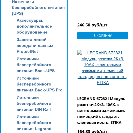
Источники
бесперебойного питания
(UPS)
Аксессуары,
246.50 руб/шт.
дополнительное
оборудование
В КОРЗИНУ
Защита линий
передачи данных
ProtectNet
Источники
бесперебойного
питания Back-UPS
Источники
бесперебойного
питания Back-UPS Pro
Источники
LEGRAND 672321 Модуль
бесперебойного
розетки 2К+З, 10AX, с
питания DIN Rail
винтовыми зажимами,
немецкий стандарт,
Источники
слоновая кость, ETIKA
бесперебойного
питания Legrand
164.33 руб/шт.