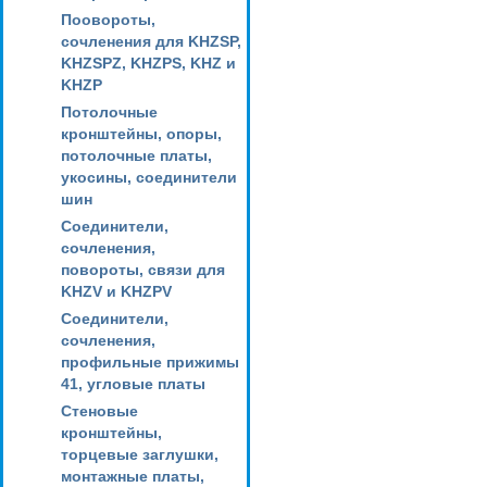
Поовороты,
сочленения для KHZSP,
KHZSPZ, KHZPS, KHZ и
KHZP
Потолочные
кронштейны, опоры,
потолочные платы,
укосины, соединители
шин
Соединители,
сочленения,
повороты, связи для
KHZV и KHZPV
Соединители,
сочленения,
профильные прижимы
41, угловые платы
Стеновые
кронштейны,
торцевые заглушки,
монтажные платы,