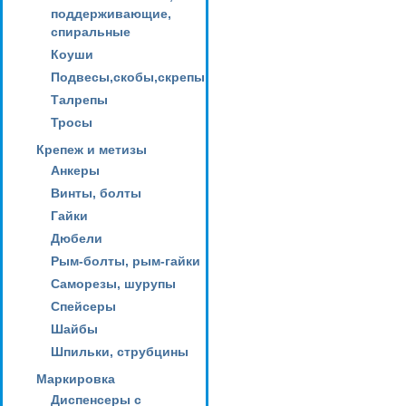
поддерживающие,
спиральные
Коуши
Подвесы,скобы,скрепы
Талрепы
Тросы
Крепеж и метизы
Анкеры
Винты, болты
Гайки
Дюбели
Рым-болты, рым-гайки
Саморезы, шурупы
Спейсеры
Шайбы
Шпильки, струбцины
Маркировка
Диспенсеры с