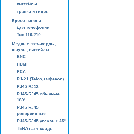
пигтейлы
транки и гидры
Кросс-панели
Для телефонии
Тип 110/210
Медные патч-корды,
шнуры, пигтейлы
BNC
HDMI
RCA
RJ-21 (Telco,амфенол)
RJ45-RJ12
RJ45-RJ45 обычные
180°
RJ45-RJ45
реверсивные
RJ45-RJ45 угловые 45°
TERA патч-корды