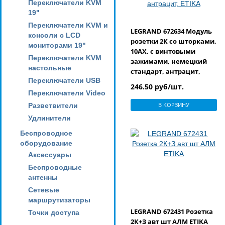
Переключатели KVM
19"
Переключатели KVM и
LEGRAND 672634 Модуль
консоли с LCD
розетки 2К со шторками,
мониторами 19"
10AX, с винтовыми
Переключатели KVM
зажимами, немецкий
настольные
стандарт, антрацит,
Переключатели USB
ETIKA
246.50 руб/шт.
Переключатели Video
В КОРЗИНУ
Разветвители
Удлинители
Беспроводное
оборудование
Аксессуары
Беспроводные
антенны
Сетевые
маршрутизаторы
LEGRAND 672431 Розетка
Точки доступа
2К+З авт шт АЛМ ETIKA