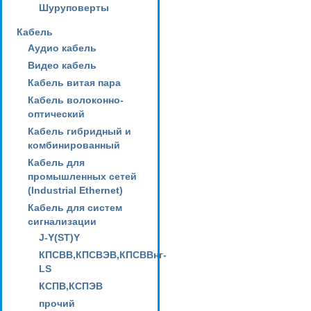
Шуруповерты
Кабель
Аудио кабель
Видео кабель
Кабель витая пара
Кабель волоконно-
оптический
Кабель гибридный и
комбинированный
Кабель для
промышленных сетей
(Industrial Ethernet)
Кабель для систем
сигнализации
J-Y(ST)Y
КПСВВ,КПСВЭВ,КПСВВнг-
LS
КСПВ,КСПЭВ
прочий