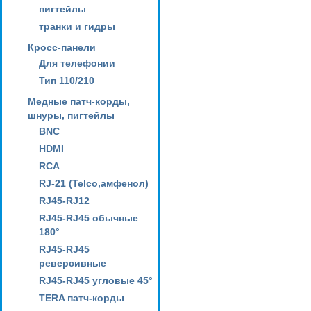
пигтейлы
транки и гидры
Кросс-панели
Для телефонии
Тип 110/210
Медные патч-корды,
шнуры, пигтейлы
BNC
HDMI
RCA
RJ-21 (Telco,амфенол)
RJ45-RJ12
RJ45-RJ45 обычные
180°
RJ45-RJ45
реверсивные
RJ45-RJ45 угловые 45°
TERA патч-корды