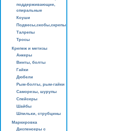
поддерживающие,
спиральные
Коуши
Подвесы,скобы,скрепы
Талрепы
Тросы
Крепеж и метизы
Анкеры
Винты, болты
Гайки
Дюбели
Рым-болты, рым-гайки
Саморезы, шурупы
Спейсеры
Шайбы
Шпильки, струбцины
Маркировка
Диспенсеры с