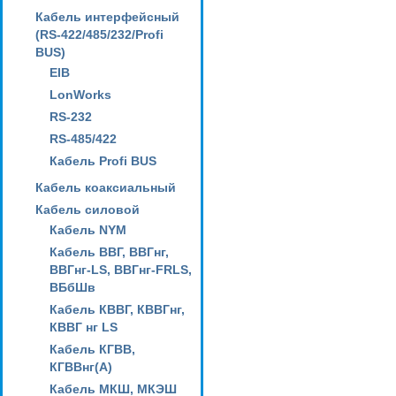
Кабель интерфейсный
(RS-422/485/232/Profi
BUS)
EIB
LonWorks
RS-232
RS-485/422
Кабель Profi BUS
Кабель коаксиальный
Кабель силовой
Кабель NYM
Кабель ВВГ, ВВГнг,
ВВГнг-LS, ВВГнг-FRLS,
ВБбШв
Кабель КВВГ, КВВГнг,
КВВГ нг LS
Кабель КГВВ,
КГВВнг(А)
Кабель МКШ, МКЭШ