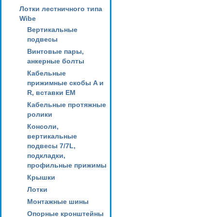
Лотки лестничного типа
Wibe
Вертикальные
подвесы
Винтовые пары,
анкерные болты
Кабельные
прижимные скобы A и
R, вставки EM
Кабельные протяжные
ролики
Консоли,
вертикальные
подвесы 7/7L,
подкладки,
профильные прижимы
Крышки
Лотки
Монтажные шины
Опорные кронштейны