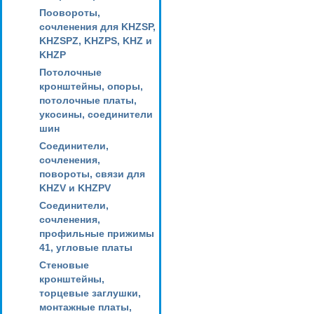
Поовороты,
сочленения для KHZSP,
KHZSPZ, KHZPS, KHZ и
KHZP
Потолочные
кронштейны, опоры,
потолочные платы,
укосины, соединители
шин
Соединители,
сочленения,
повороты, связи для
KHZV и KHZPV
Соединители,
сочленения,
профильные прижимы
41, угловые платы
Стеновые
кронштейны,
торцевые заглушки,
монтажные платы,