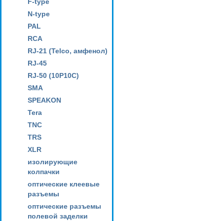
F-type
N-type
PAL
RCA
RJ-21 (Telco, амфенол)
RJ-45
RJ-50 (10P10C)
SMA
SPEAKON
Tera
TNC
TRS
XLR
изолирующие
колпачки
оптические клеевые
разъемы
оптические разъемы
полевой заделки