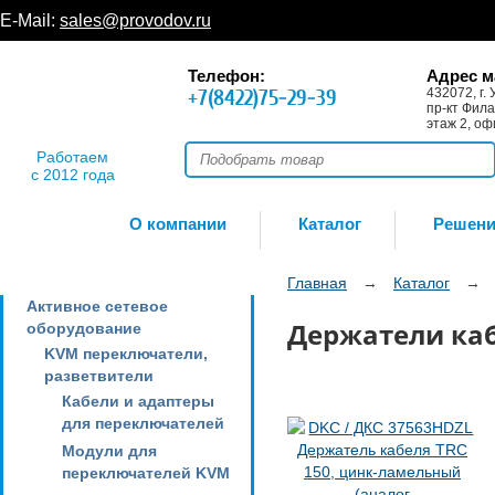
E-Mail:
sales@provodov.ru
Телефон:
Адрес м
+7(8422)75-29-39
432072, г. 
пр-кт Фила
этаж 2, оф
Работаем
с 2012 года
О компании
Каталог
Решен
Главная
→
Каталог
→
Активное сетевое
Держатели ка
оборудование
KVM переключатели,
разветвители
Кабели и адаптеры
для переключателей
Модули для
переключателей KVM