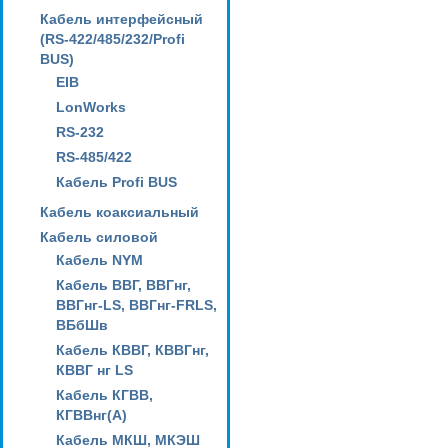
Кабель интерфейсный
(RS-422/485/232/Profi
BUS)
EIB
LonWorks
RS-232
RS-485/422
Кабель Profi BUS
Кабель коаксиальный
Кабель силовой
Кабель NYM
Кабель ВВГ, ВВГнг,
ВВГнг-LS, ВВГнг-FRLS,
ВБбШв
Кабель КВВГ, КВВГнг,
КВВГ нг LS
Кабель КГВВ,
КГВВнг(А)
Кабель МКШ, МКЭШ