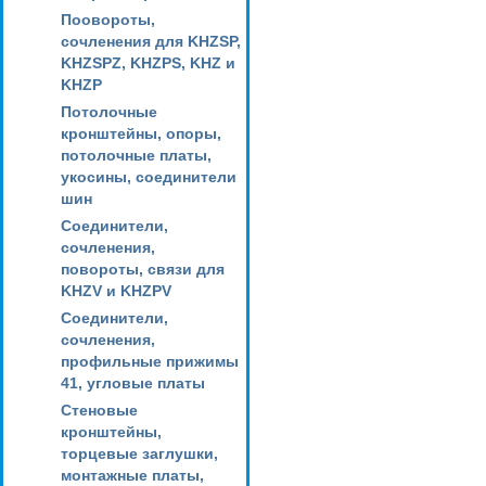
Поовороты,
сочленения для KHZSP,
KHZSPZ, KHZPS, KHZ и
KHZP
Потолочные
кронштейны, опоры,
потолочные платы,
укосины, соединители
шин
Соединители,
сочленения,
повороты, связи для
KHZV и KHZPV
Соединители,
сочленения,
профильные прижимы
41, угловые платы
Стеновые
кронштейны,
торцевые заглушки,
монтажные платы,