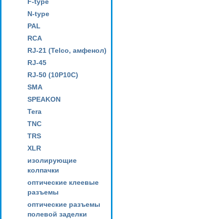
F-type
N-type
PAL
RCA
RJ-21 (Telco, амфенол)
RJ-45
RJ-50 (10P10C)
SMA
SPEAKON
Tera
TNC
TRS
XLR
изолирующие
колпачки
оптические клеевые
разъемы
оптические разъемы
полевой заделки