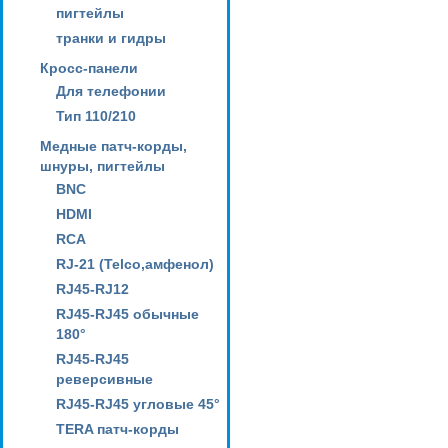
пигтейлы
транки и гидры
Кросс-панели
Для телефонии
Тип 110/210
Медные патч-корды,
шнуры, пигтейлы
BNC
HDMI
RCA
RJ-21 (Telco,амфенол)
RJ45-RJ12
RJ45-RJ45 обычные
180°
RJ45-RJ45
реверсивные
RJ45-RJ45 угловые 45°
TERA патч-корды