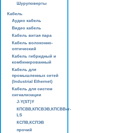
Шуруповерты
Кабель
Аудио кабель
Видео кабель
Кабель витая пара
Кабель волоконно-
оптический
Кабель гибридный и
комбинированный
Кабель для
промышленных сетей
(Industrial Ethernet)
Кабель для систем
сигнализации
J-Y(ST)Y
КПСВВ,КПСВЭВ,КПСВВнг-
LS
КСПВ,КСПЭВ
прочий