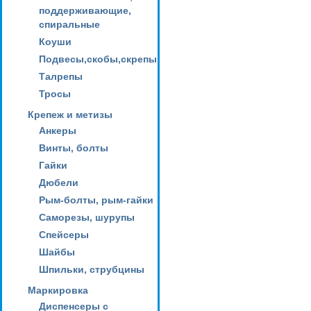
поддерживающие,
спиральные
Коуши
Подвесы,скобы,скрепы
Талрепы
Тросы
Крепеж и метизы
Анкеры
Винты, болты
Гайки
Дюбели
Рым-болты, рым-гайки
Саморезы, шурупы
Спейсеры
Шайбы
Шпильки, струбцины
Маркировка
Диспенсеры с