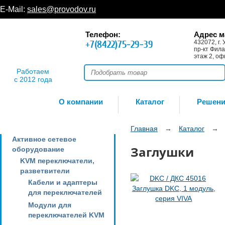
E-Mail:
sales@provodov.ru
Телефон:
Адрес м
+7(8422)75-29-39
432072, г. 
пр-кт Фила
этаж 2, оф
Работаем
с 2012 года
О компании
Каталог
Решен
Главная
→
Каталог
→
Активное сетевое
Заглушки
оборудование
KVM переключатели,
разветвители
Кабели и адаптеры
для переключателей
Модули для
переключателей KVM