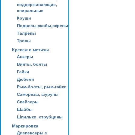
поддерживающие,
спиральные
Коуши
Подвесы,скобы,скрепы
Талрепы
Тросы
Крепеж и метизы
Анкеры
Винты, болты
Гайки
Дюбели
Рым-болты, рым-гайки
Саморезы, шурупы
Спейсеры
Шайбы
Шпильки, струбцины
Маркировка
Диспенсеры с