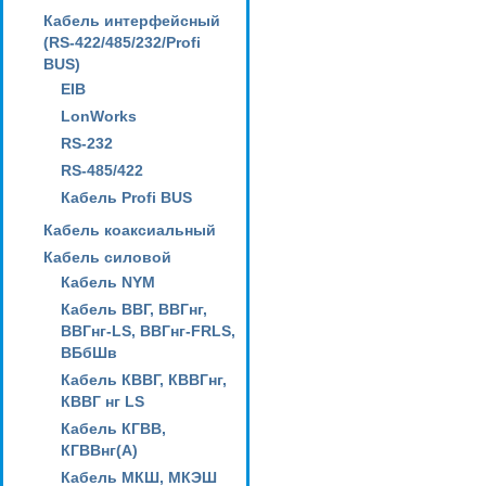
Кабель интерфейсный
(RS-422/485/232/Profi
BUS)
EIB
LonWorks
RS-232
RS-485/422
Кабель Profi BUS
Кабель коаксиальный
Кабель силовой
Кабель NYM
Кабель ВВГ, ВВГнг,
ВВГнг-LS, ВВГнг-FRLS,
ВБбШв
Кабель КВВГ, КВВГнг,
КВВГ нг LS
Кабель КГВВ,
КГВВнг(А)
Кабель МКШ, МКЭШ