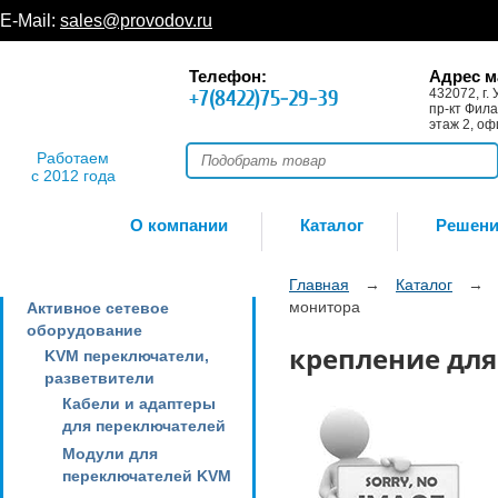
E-Mail:
sales@provodov.ru
Телефон:
Адрес м
+7(8422)75-29-39
432072, г. 
пр-кт Фила
этаж 2, оф
Работаем
с 2012 года
О компании
Каталог
Решен
Главная
→
Каталог
→
монитора
Активное сетевое
оборудование
крепление дл
KVM переключатели,
разветвители
Кабели и адаптеры
для переключателей
Модули для
переключателей KVM