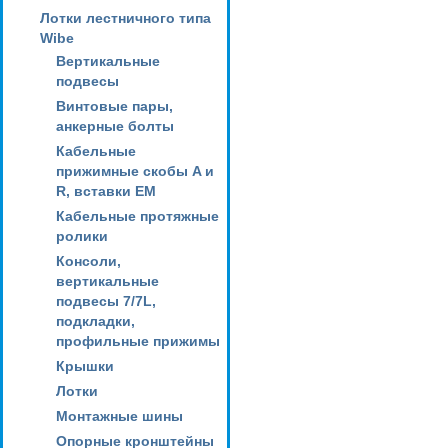
Лотки лестничного типа
Wibe
Вертикальные
подвесы
Винтовые пары,
анкерные болты
Кабельные
прижимные скобы A и
R, вставки EM
Кабельные протяжные
ролики
Консоли,
вертикальные
подвесы 7/7L,
подкладки,
профильные прижимы
Крышки
Лотки
Монтажные шины
Опорные кронштейны