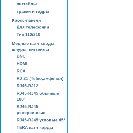
пигтейлы
транки и гидры
Кросс-панели
Для телефонии
Тип 110/210
Медные патч-корды,
шнуры, пигтейлы
BNC
HDMI
RCA
RJ-21 (Telco,амфенол)
RJ45-RJ12
RJ45-RJ45 обычные
180°
RJ45-RJ45
реверсивные
RJ45-RJ45 угловые 45°
TERA патч-корды