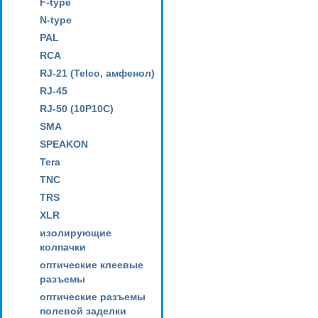
F-type
N-type
PAL
RCA
RJ-21 (Telco, амфенол)
RJ-45
RJ-50 (10P10C)
SMA
SPEAKON
Tera
TNC
TRS
XLR
изолирующие
колпачки
оптические клеевые
разъемы
оптические разъемы
полевой заделки