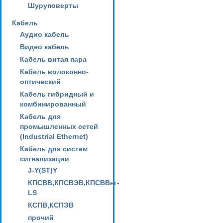
Шуруповерты
Кабель
Аудио кабель
Видео кабель
Кабель витая пара
Кабель волоконно-
оптический
Кабель гибридный и
комбинированный
Кабель для
промышленных сетей
(Industrial Ethernet)
Кабель для систем
сигнализации
J-Y(ST)Y
КПСВВ,КПСВЭВ,КПСВВнг-
LS
КСПВ,КСПЭВ
прочий