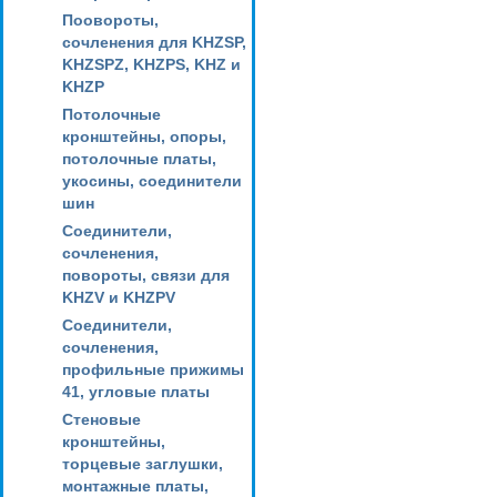
Поовороты,
сочленения для KHZSP,
KHZSPZ, KHZPS, KHZ и
KHZP
Потолочные
кронштейны, опоры,
потолочные платы,
укосины, соединители
шин
Соединители,
сочленения,
повороты, связи для
KHZV и KHZPV
Соединители,
сочленения,
профильные прижимы
41, угловые платы
Стеновые
кронштейны,
торцевые заглушки,
монтажные платы,