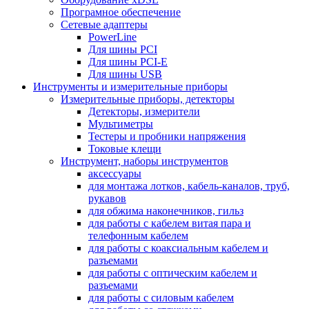
Програмное обеспечение
Сетевые адаптеры
PowerLine
Для шины PCI
Для шины PCI-E
Для шины USB
Инструменты и измерительные приборы
Измерительные приборы, детекторы
Детекторы, измерители
Мультиметры
Тестеры и пробники напряжения
Токовые клещи
Инструмент, наборы инструментов
аксессуары
для монтажа лотков, кабель-каналов, труб,
рукавов
для обжима наконечников, гильз
для работы с кабелем витая пара и
телефонным кабелем
для работы с коаксиальным кабелем и
разъемами
для работы с оптическим кабелем и
разъемами
для работы с силовым кабелем