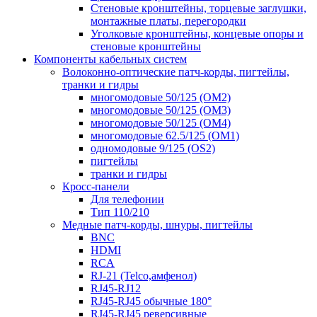
Стеновые кронштейны, торцевые заглушки,
монтажные платы, перегородки
Уголковые кронштейны, концевые опоры и
стеновые кронштейны
Компоненты кабельных систем
Волоконно-оптические патч-корды, пигтейлы,
транки и гидры
многомодовые 50/125 (OM2)
многомодовые 50/125 (OM3)
многомодовые 50/125 (OM4)
многомодовые 62.5/125 (OM1)
одномодовые 9/125 (OS2)
пигтейлы
транки и гидры
Кросс-панели
Для телефонии
Тип 110/210
Медные патч-корды, шнуры, пигтейлы
BNC
HDMI
RCA
RJ-21 (Telco,амфенол)
RJ45-RJ12
RJ45-RJ45 обычные 180°
RJ45-RJ45 реверсивные