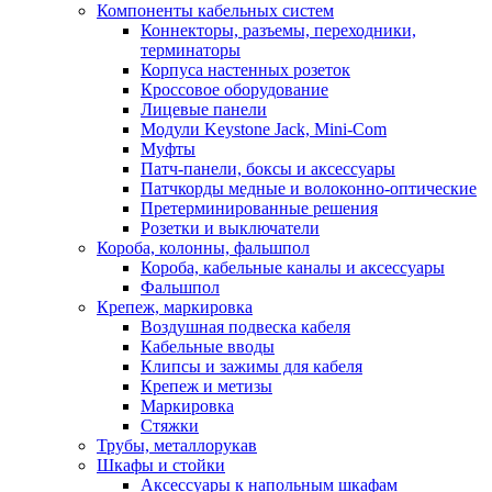
Компоненты кабельных систем
Коннекторы, разъемы, переходники,
терминаторы
Корпуса настенных розеток
Кроссовое оборудование
Лицевые панели
Модули Keystone Jack, Mini-Com
Муфты
Патч-панели, боксы и аксессуары
Патчкорды медные и волоконно-оптические
Претерминированные решения
Розетки и выключатели
Короба, колонны, фальшпол
Короба, кабельные каналы и аксессуары
Фальшпол
Крепеж, маркировка
Воздушная подвеска кабеля
Кабельные вводы
Клипсы и зажимы для кабеля
Крепеж и метизы
Маркировка
Стяжки
Трубы, металлорукав
Шкафы и стойки
Аксессуары к напольным шкафам