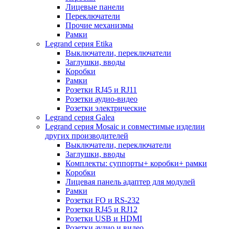
Лицевые панели
Переключатели
Прочие механизмы
Рамки
Legrand серия Etika
Выключатели, переключатели
Заглушки, вводы
Коробки
Рамки
Розетки RJ45 и RJ11
Розетки аудио-видео
Розетки электрические
Legrand серия Galea
Legrand серия Mosaic и совместимые изделии
других производителей
Выключатели, переключатели
Заглушки, вводы
Комплекты: суппорты+ коробки+ рамки
Коробки
Лицевая панель адаптер для модулей
Рамки
Розетки FO и RS-232
Розетки RJ45 и RJ12
Розетки USB и HDMI
Розетки аудио и видео