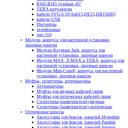
RJ45-RJ45 угловые 45°
TERA патч-корды
кабели SVGA (D-Sub15,DE15,DB15HD)
кабели USB
Пигтейлы
телефонные
тип 110
Модули, корпуса для настенной установки,
лицевые панели
Модули Keystone Jack, корпуса для
настенной установки, лицевые панели
Модули MAX, Z-MAX и TERA, корпуса для
настенной установки, лицевые панели
Модули Mini-Com®, корпуса для настенной
установки, лицевые панели
Муфты, сплиттеры, аттенюаторы
Аттенюаторы
Муфты для медных кабелей связи
Муфты для оптических кабелей связи
Сплиттеры (разветвители) медные
Сплиттеры (разветвители) оптические
Оптические кроссы
Аксессуары для боксов, панелей Hyperline
Аксессуары для боксов, панелей Panduit
Аксессуары для боксов, панелей Siemon