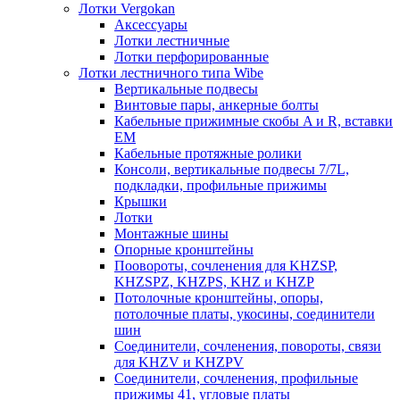
Лотки Vergokan
Аксессуары
Лотки лестничные
Лотки перфорированные
Лотки лестничного типа Wibe
Вертикальные подвесы
Винтовые пары, анкерные болты
Кабельные прижимные скобы A и R, вставки
EM
Кабельные протяжные ролики
Консоли, вертикальные подвесы 7/7L,
подкладки, профильные прижимы
Крышки
Лотки
Монтажные шины
Опорные кронштейны
Поовороты, сочленения для KHZSP,
KHZSPZ, KHZPS, KHZ и KHZP
Потолочные кронштейны, опоры,
потолочные платы, укосины, соединители
шин
Соединители, сочленения, повороты, связи
для KHZV и KHZPV
Соединители, сочленения, профильные
прижимы 41, угловые платы