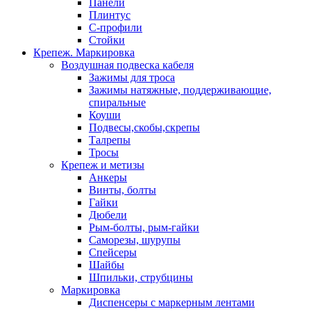
Панели
Плинтус
С-профили
Стойки
Крепеж. Маркировка
Воздушная подвеска кабеля
Зажимы для троса
Зажимы натяжные, поддерживающие,
спиральные
Коуши
Подвесы,скобы,скрепы
Талрепы
Тросы
Крепеж и метизы
Анкеры
Винты, болты
Гайки
Дюбели
Рым-болты, рым-гайки
Саморезы, шурупы
Спейсеры
Шайбы
Шпильки, струбцины
Маркировка
Диспенсеры с маркерным лентами