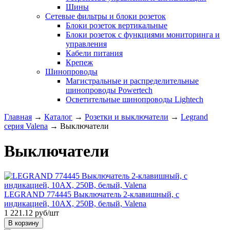
Шины
Сетевые фильтры и блоки розеток
Блоки розеток вертикальные
Блоки розеток с функциями мониторинга и
управления
Кабели питания
Крепеж
Шинопроводы
Магистральные и распределительные
шинопроводы Powertech
Осветительные шинопроводы Lightech
Главная
→
Каталог
→
Розетки и выключатели
→
Legrand
серия Valena
→
Выключатели
Выключатели
LEGRAND 774445 Выключатель 2-клавишный, с
индикацией, 10АХ, 250В, белый, Valena
1 221.12 руб/шт
В корзину