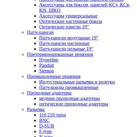
Аксессуары для боксов, панелей КСу, КСв,
КН, ШКО
Аксессуары универсальные
Оптические настенные боксы
Оптические панели 19"
Патч-панели
Патч-панели модульные 19"
Патч-панели настенные
Патч-панели цельные 19"
Претерминированные решения
Hyperline
Panduit
Siemon
Промышленные решения
Индустриальные разъемы и розетки
Патч-корды промышленные
Проходные адаптеры
медные проходные адаптеры
оптические проходные адаптеры
Разъемы
110,210 типа
BNC
D-SUB
F-type
N-type