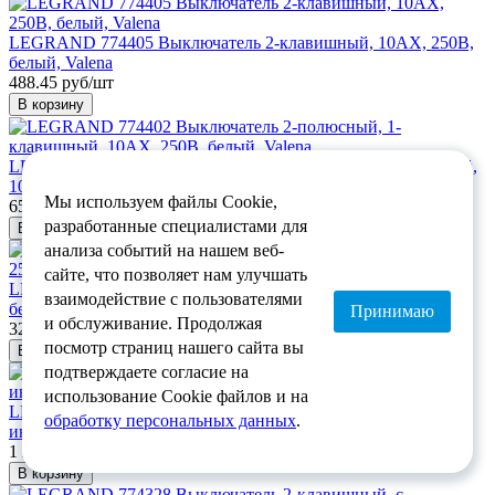
LEGRAND 774405 Выключатель 2-клавишный, 10АХ, 250В,
белый, Valena
488.45 руб/шт
В корзину
LEGRAND 774402 Выключатель 2-полюсный, 1-клавишный,
10АХ, 250В, белый, Valena
Мы используем файлы Cookie,
651.26 руб/шт
разработанные специалистами для
В корзину
анализа событий на нашем веб-
сайте, что позволяет нам улучшать
LEGRAND 774401 Выключатель 1-клавишный, 10АХ, 250В,
взаимодействие с пользователями
белый, Valena
Принимаю
и обслуживание. Продолжая
325.63 руб/шт
посмотр страниц нашего сайта вы
В корзину
подтверждаете согласие на
использование Cookie файлов и на
LEGRAND 774345 Выключатель 2-клавишный, с
обработку персональных данных
.
индикацией, 10АХ, 250В, слоновая кость, Valena
1 221.12 руб/шт
В корзину