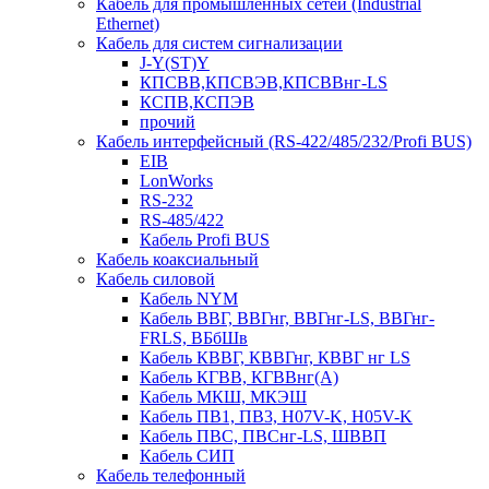
Кабель для промышленных сетей (Industrial
Ethernet)
Кабель для систем сигнализации
J-Y(ST)Y
КПСВВ,КПСВЭВ,КПСВВнг-LS
КСПВ,КСПЭВ
прочий
Кабель интерфейсный (RS-422/485/232/Profi BUS)
EIB
LonWorks
RS-232
RS-485/422
Кабель Profi BUS
Кабель коаксиальный
Кабель силовой
Кабель NYM
Кабель ВВГ, ВВГнг, ВВГнг-LS, ВВГнг-
FRLS, ВБбШв
Кабель КВВГ, КВВГнг, КВВГ нг LS
Кабель КГВВ, КГВВнг(А)
Кабель МКШ, МКЭШ
Кабель ПВ1, ПВ3, H07V-K, H05V-K
Кабель ПВС, ПВСнг-LS, ШВВП
Кабель СИП
Кабель телефонный