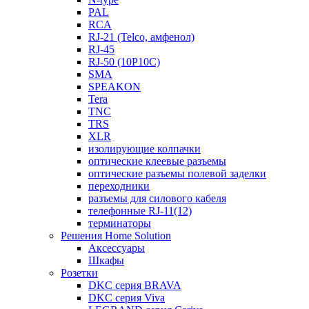
PAL
RCA
RJ-21 (Telco, амфенол)
RJ-45
RJ-50 (10P10C)
SMA
SPEAKON
Tera
TNC
TRS
XLR
изолирующие колпачки
оптические клеевые разъемы
оптические разъемы полевой заделки
переходники
разъемы для силового кабеля
телефонные RJ-11(12)
терминаторы
Решения Home Solution
Аксессуары
Шкафы
Розетки
DKC серия BRAVA
DKC серия Viva