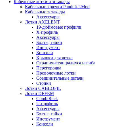
Кабельные лотки и эстакады
Кабельные крючки Panduit J-Mod
Кабельные эстакады
Аксессуары
Лотки AXELENT
19-дюймовые профили
X-профиль
Аксессуары
Болты, гайки
Инструмент
Консоли
Крышки для лотка
Ограничители радиуса изгиба
Перегородка
Проволочные лотки
Соединительные детали
Стойки
Лотки CABLOFIL
Лотки DEFEM
CombiRack
U-профиль
Аксессуары
Болты, гайки
Инструмент
Консоли