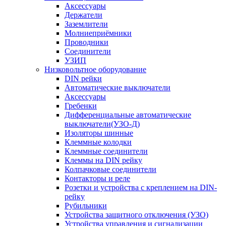
Аксессуары
Держатели
Заземлители
Молниеприёмники
Проводники
Соединители
УЗИП
Низковольтное оборудование
DIN рейки
Автоматические выключатели
Аксессуары
Гребенки
Дифференциальные автоматические
выключатели(УЗО-Д)
Изоляторы шинные
Клеммные колодки
Клеммные соединители
Клеммы на DIN рейку
Колпачковые соединители
Контакторы и реле
Розетки и устройства с креплением на DIN-
рейку
Рубильники
Устройства защитного отключения (УЗО)
Устройства управления и сигнализации