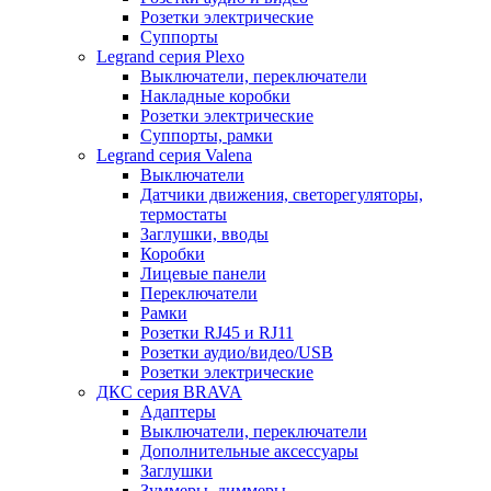
Розетки электрические
Суппорты
Legrand серия Plexo
Выключатели, переключатели
Накладные коробки
Розетки электрические
Суппорты, рамки
Legrand серия Valena
Выключатели
Датчики движения, светорегуляторы,
термостаты
Заглушки, вводы
Коробки
Лицевые панели
Переключатели
Рамки
Розетки RJ45 и RJ11
Розетки аудио/видео/USB
Розетки электрические
ДКС серия BRAVA
Адаптеры
Выключатели, переключатели
Дополнительные аксессуары
Заглушки
Зуммеры, диммеры