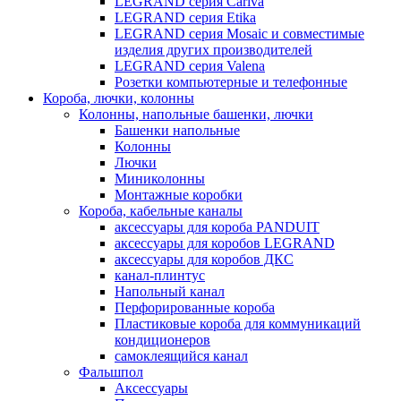
LEGRAND серия Cariva
LEGRAND серия Etika
LEGRAND серия Mosaic и совместимые
изделия других производителей
LEGRAND серия Valena
Розетки компьютерные и телефонные
Короба, лючки, колонны
Колонны, напольные башенки, лючки
Башенки напольные
Колонны
Лючки
Миниколонны
Монтажные коробки
Короба, кабельные каналы
аксессуары для короба PANDUIT
аксессуары для коробов LEGRAND
аксессуары для коробов ДКС
канал-плинтус
Напольный канал
Перфорированные короба
Пластиковые короба для коммуникаций
кондиционеров
самоклеящийся канал
Фальшпол
Аксессуары