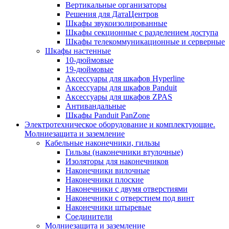
Вертикальные организаторы
Решения для ДатаЦентров
Шкафы звукоизолированные
Шкафы секционные с разделением доступа
Шкафы телекоммуникационные и серверные
Шкафы настенные
10-дюймовые
19-дюймовые
Аксессуары для шкафов Hyperline
Аксессуары для шкафов Panduit
Аксессуары для шкафов ZPAS
Антивандальные
Шкафы Panduit PanZone
Электротехническое оборудование и комплектующие.
Молниезащита и заземление
Кабельные наконечники, гильзы
Гильзы (наконечники втулочные)
Изоляторы для наконечников
Наконечники вилочные
Наконечники плоские
Наконечники с двумя отверстиями
Наконечники с отверстием под винт
Наконечники штыревые
Соединители
Молниезащита и заземление