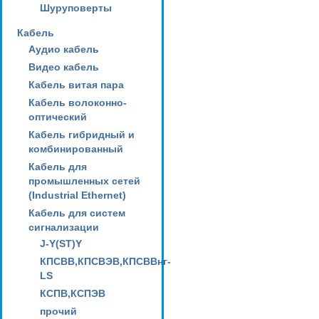
Шуруповерты
Кабель
Аудио кабель
Видео кабель
Кабель витая пара
Кабель волоконно-
оптический
Кабель гибридный и
комбинированный
Кабель для
промышленных сетей
(Industrial Ethernet)
Кабель для систем
сигнализации
J-Y(ST)Y
КПСВВ,КПСВЭВ,КПСВВнг-
LS
КСПВ,КСПЭВ
прочий