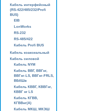
Кабель интерфейсный
(RS-422/485/232/Profi
BUS)
EIB
LonWorks
RS-232
RS-485/422
Кабель Profi BUS
Кабель коаксиальный
Кабель силовой
Кабель NYM
Кабель ВВГ, ВВГнг,
ВВГнг-LS, ВВГнг-FRLS,
ВБбШв
Кабель КВВГ, КВВГнг,
КВВГ нг LS
Кабель КГВВ,
КГВВнг(А)
Кабель МКШ, МКЭШ