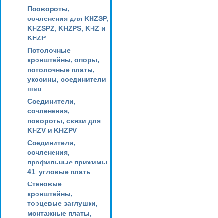
Поовороты,
сочленения для KHZSP,
KHZSPZ, KHZPS, KHZ и
KHZP
Потолочные
кронштейны, опоры,
потолочные платы,
укосины, соединители
шин
Соединители,
сочленения,
повороты, связи для
KHZV и KHZPV
Соединители,
сочленения,
профильные прижимы
41, угловые платы
Стеновые
кронштейны,
торцевые заглушки,
монтажные платы,