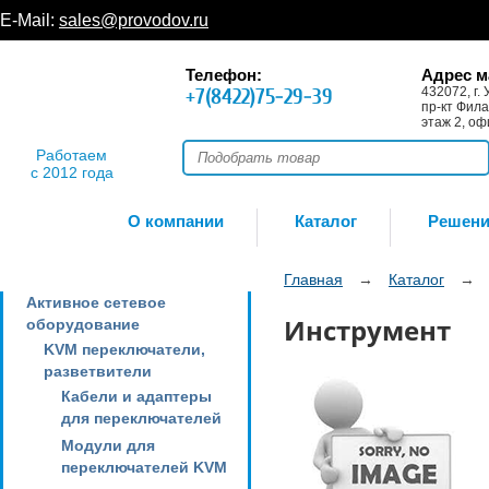
E-Mail:
sales@provodov.ru
Телефон:
Адрес м
+7(8422)75-29-39
432072, г. 
пр-кт Фила
этаж 2, оф
Работаем
с 2012 года
О компании
Каталог
Решен
Главная
→
Каталог
→
Активное сетевое
Инструмент
оборудование
KVM переключатели,
разветвители
Кабели и адаптеры
для переключателей
Модули для
переключателей KVM