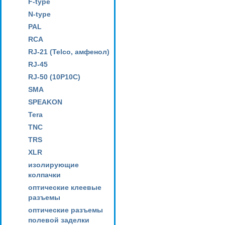
F-type
N-type
PAL
RCA
RJ-21 (Telco, амфенол)
RJ-45
RJ-50 (10P10C)
SMA
SPEAKON
Tera
TNC
TRS
XLR
изолирующие
колпачки
оптические клеевые
разъемы
оптические разъемы
полевой заделки