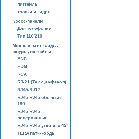
пигтейлы
транки и гидры
Кросс-панели
Для телефонии
Тип 110/210
Медные патч-корды,
шнуры, пигтейлы
BNC
HDMI
RCA
RJ-21 (Telco,амфенол)
RJ45-RJ12
RJ45-RJ45 обычные
180°
RJ45-RJ45
реверсивные
RJ45-RJ45 угловые 45°
TERA патч-корды