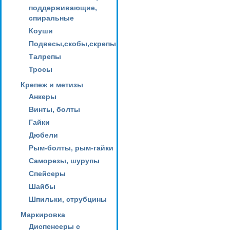
поддерживающие,
спиральные
Коуши
Подвесы,скобы,скрепы
Талрепы
Тросы
Крепеж и метизы
Анкеры
Винты, болты
Гайки
Дюбели
Рым-болты, рым-гайки
Саморезы, шурупы
Спейсеры
Шайбы
Шпильки, струбцины
Маркировка
Диспенсеры с