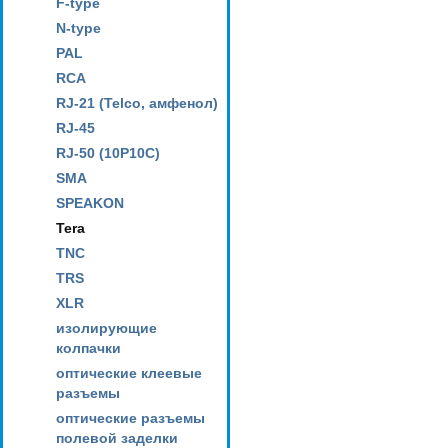
F-type
N-type
PAL
RCA
RJ-21 (Telco, амфенол)
RJ-45
RJ-50 (10P10C)
SMA
SPEAKON
Tera
TNC
TRS
XLR
изолирующие
колпачки
оптические клеевые
разъемы
оптические разъемы
полевой заделки