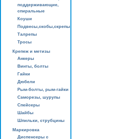
поддерживающие,
спиральные
Коуши
Подвесы,скобы,скрепы
Талрепы
Тросы
Крепеж и метизы
Анкеры
Винты, болты
Гайки
Дюбели
Рым-болты, рым-гайки
Саморезы, шурупы
Спейсеры
Шайбы
Шпильки, струбцины
Маркировка
Диспенсеры с