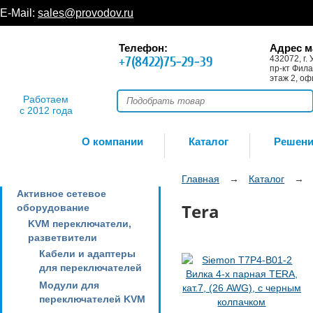
E-Mail:
sales@provodov.ru
Телефон:
Адрес м
+7(8422)75-29-39
432072, г. 
пр-кт Фила
этаж 2, оф
Работаем
с 2012 года
О компании
Каталог
Решен
Главная
→
Каталог
→
Активное сетевое
Tera
оборудование
KVM переключатели,
разветвители
Кабели и адаптеры
для переключателей
Модули для
переключателей KVM