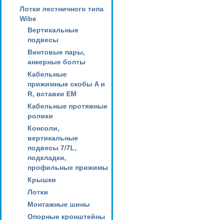
Лотки лестничного типа
Wibe
Вертикальные
подвесы
Винтовые пары,
анкерные болты
Кабельные
прижимные скобы A и
R, вставки EM
Кабельные протяжные
ролики
Консоли,
вертикальные
подвесы 7/7L,
подкладки,
профильные прижимы
Крышки
Лотки
Монтажные шины
Опорные кронштейны