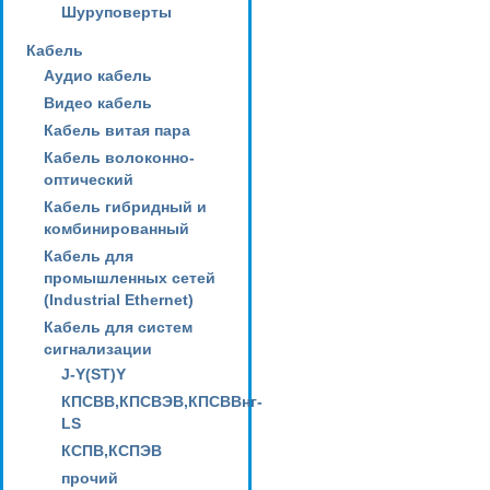
Шуруповерты
Кабель
Аудио кабель
Видео кабель
Кабель витая пара
Кабель волоконно-
оптический
Кабель гибридный и
комбинированный
Кабель для
промышленных сетей
(Industrial Ethernet)
Кабель для систем
сигнализации
J-Y(ST)Y
КПСВВ,КПСВЭВ,КПСВВнг-
LS
КСПВ,КСПЭВ
прочий