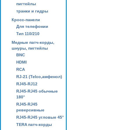
пигтейлы
транки и гидры
Кросс-панели
Для телефонии
Тип 110/210
Медные патч-корды,
шнуры, пигтейлы
BNC
HDMI
RCA
RJ-21 (Telco,амфенол)
RJ45-RJ12
RJ45-RJ45 обычные
180°
RJ45-RJ45
реверсивные
RJ45-RJ45 угловые 45°
TERA патч-корды