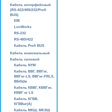
Кабель интерфейсный
(RS-422/485/232/Profi
BUS)
EIB
LonWorks
RS-232
RS-485/422
Кабель Profi BUS
Кабель коаксиальный
Кабель силовой
Кабель NYM
Кабель ВВГ, ВВГнг,
ВВГнг-LS, ВВГнг-FRLS,
ВБбШв
Кабель КВВГ, КВВГнг,
КВВГ нг LS
Кабель КГВВ,
КГВВнг(А)
Кабель МКШ, МКЭШ