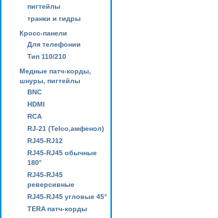
пигтейлы
транки и гидры
Кросс-панели
Для телефонии
Тип 110/210
Медные патч-корды,
шнуры, пигтейлы
BNC
HDMI
RCA
RJ-21 (Telco,амфенол)
RJ45-RJ12
RJ45-RJ45 обычные
180°
RJ45-RJ45
реверсивные
RJ45-RJ45 угловые 45°
TERA патч-корды