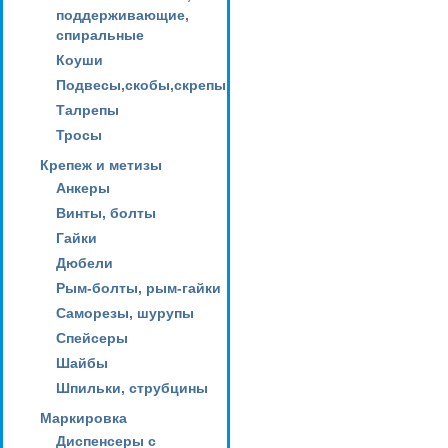
поддерживающие,
спиральные
Коуши
Подвесы,скобы,скрепы
Талрепы
Тросы
Крепеж и метизы
Анкеры
Винты, болты
Гайки
Дюбели
Рым-болты, рым-гайки
Саморезы, шурупы
Спейсеры
Шайбы
Шпильки, струбцины
Маркировка
Диспенсеры с