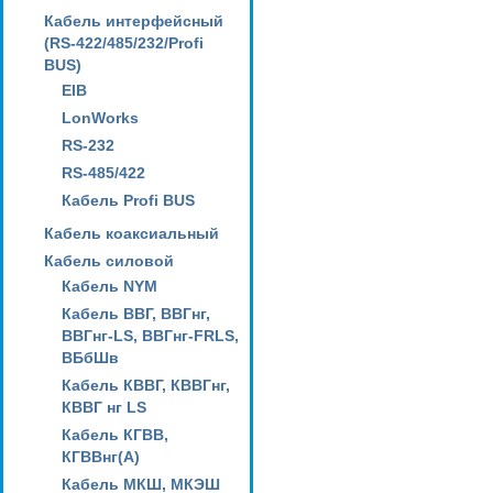
Кабель интерфейсный
(RS-422/485/232/Profi
BUS)
EIB
LonWorks
RS-232
RS-485/422
Кабель Profi BUS
Кабель коаксиальный
Кабель силовой
Кабель NYM
Кабель ВВГ, ВВГнг,
ВВГнг-LS, ВВГнг-FRLS,
ВБбШв
Кабель КВВГ, КВВГнг,
КВВГ нг LS
Кабель КГВВ,
КГВВнг(А)
Кабель МКШ, МКЭШ