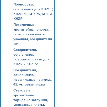
Поовороты,
сочленения для KHZSP,
KHZSPZ, KHZPS, KHZ и
KHZP
Потолочные
кронштейны, опоры,
потолочные платы,
укосины, соединители
шин
Соединители,
сочленения,
повороты, связи для
KHZV и KHZPV
Соединители,
сочленения,
профильные прижимы
41, угловые платы
Стеновые
кронштейны,
торцевые заглушки,
монтажные платы,