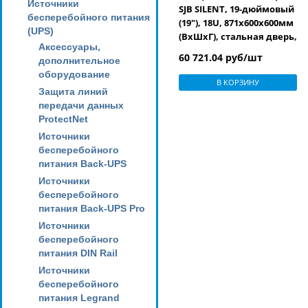
Источники
SJB SILENT, 19-дюймовый
бесперебойного питания
(19"), 18U, 871х600х600мм
(UPS)
(ВхШхГ), стальная дверь,
Аксессуары,
столешница Calvados,
60 721.04 руб/шт
дополнительное
нагрузка 45 кг, с
оборудование
шумоизоляцией и
В КОРЗИНУ
вентиляционной
Защита линий
панелью, цвет черный
передачи данных
(RAL 9005)
ProtectNet
Источники
бесперебойного
питания Back-UPS
Источники
бесперебойного
питания Back-UPS Pro
Источники
бесперебойного
питания DIN Rail
Источники
бесперебойного
питания Legrand