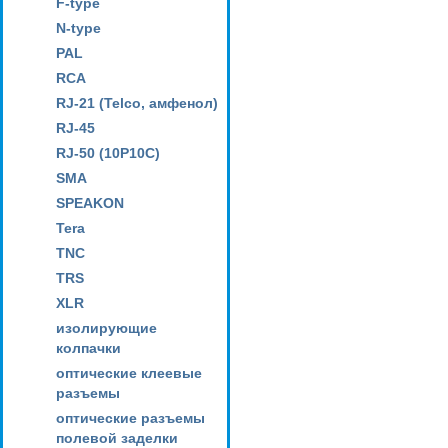
F-type
N-type
PAL
RCA
RJ-21 (Telco, амфенол)
RJ-45
RJ-50 (10P10C)
SMA
SPEAKON
Tera
TNC
TRS
XLR
изолирующие
колпачки
оптические клеевые
разъемы
оптические разъемы
полевой заделки