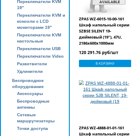
Переключатели KVM
19"
Переключатели KVM и
ZPAS WZ-6015-10-00-161
консоли с LCD
Шкаф напольный серии
мониторами 19"
SZBSE SILENT 19-
Переключатели KVM
дюймовый (19"), 47U,
настольные
2186х600х1000мм
Переключатели USB
(ВхШхГ), с
120 291.76 руб/шт
шумоизоляцией,
Переключатели Video
стальная дверь, ручка с
В КОРЗИНУ
Разветвители
замком, цвет черный
Удлинители
(RAL 9005) (WZ-SZBSE-002-
XX11-11-0000-1-161-WYC)
Беспроводное
оборудование
Аксессуары
Беспроводные
антенны
Сетевые
маршрутизаторы
ZPAS WZ-4888-01-01-161
Точки доступа
Шкаф напольный серии