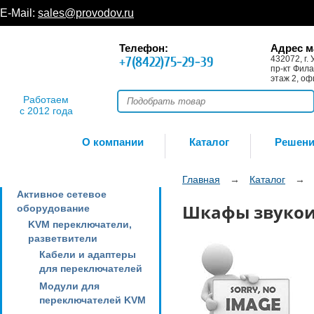
E-Mail:
sales@provodov.ru
Телефон:
Адрес м
+7(8422)75-29-39
432072, г. 
пр-кт Фила
этаж 2, оф
Работаем
с 2012 года
О компании
Каталог
Решен
Главная
→
Каталог
→
Активное сетевое
Шкафы звуко
оборудование
KVM переключатели,
разветвители
Кабели и адаптеры
для переключателей
Модули для
переключателей KVM