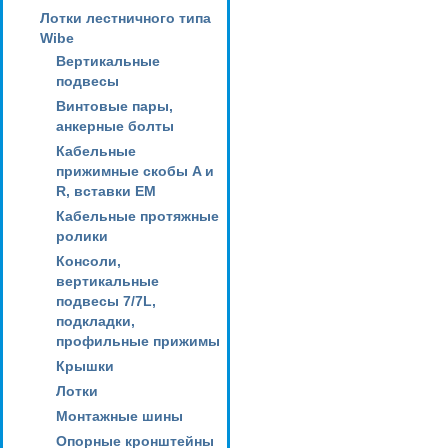
Лотки лестничного типа
Wibe
Вертикальные
подвесы
Винтовые пары,
анкерные болты
Кабельные
прижимные скобы A и
R, вставки EM
Кабельные протяжные
ролики
Консоли,
вертикальные
подвесы 7/7L,
подкладки,
профильные прижимы
Крышки
Лотки
Монтажные шины
Опорные кронштейны