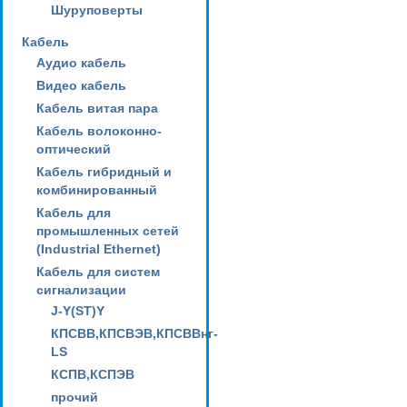
Шуруповерты
Кабель
Аудио кабель
Видео кабель
Кабель витая пара
Кабель волоконно-
оптический
Кабель гибридный и
комбинированный
Кабель для
промышленных сетей
(Industrial Ethernet)
Кабель для систем
сигнализации
J-Y(ST)Y
КПСВВ,КПСВЭВ,КПСВВнг-
LS
КСПВ,КСПЭВ
прочий