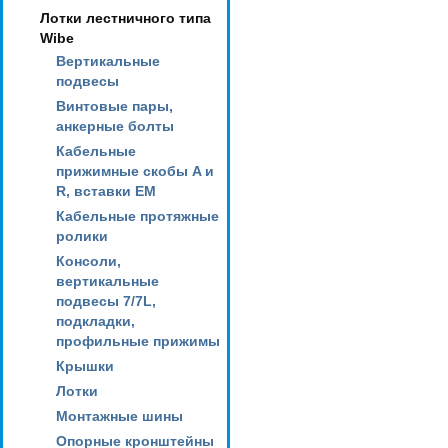
Лотки лестничного типа
Wibe
Вертикальные
подвесы
Винтовые пары,
анкерные болты
Кабельные
прижимные скобы A и
R, вставки EM
Кабельные протяжные
ролики
Консоли,
вертикальные
подвесы 7/7L,
подкладки,
профильные прижимы
Крышки
Лотки
Монтажные шины
Опорные кронштейны