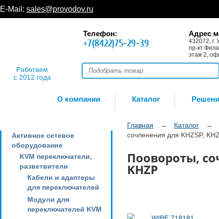
E-Mail:
sales@provodov.ru
Телефон:
Адрес м
+7(8422)75-29-39
432072, г. 
пр-кт Фила
этаж 2, оф
Работаем
с 2012 года
О компании
Каталог
Решен
Главная
→
Каталог
→
сочленения для KHZSP, KH
Активное сетевое
оборудование
Поовороты, со
KVM переключатели,
KHZP
разветвители
Кабели и адаптеры
для переключателей
Модули для
переключателей KVM