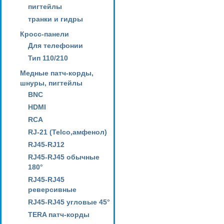
пигтейлы
транки и гидры
Кросс-панели
Для телефонии
Тип 110/210
Медные патч-корды,
шнуры, пигтейлы
BNC
HDMI
RCA
RJ-21 (Telco,амфенол)
RJ45-RJ12
RJ45-RJ45 обычные
180°
RJ45-RJ45
реверсивные
RJ45-RJ45 угловые 45°
TERA патч-корды