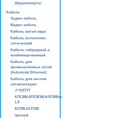
Шуруповерты
Кабель
Аудио кабель
Видео кабель
Кабель витая пара
Кабель волоконно-
оптический
Кабель гибридный и
комбинированный
Кабель для
промышленных сетей
(Industrial Ethernet)
Кабель для систем
сигнализации
J-Y(ST)Y
КПСВВ,КПСВЭВ,КПСВВнг-
LS
КСПВ,КСПЭВ
прочий