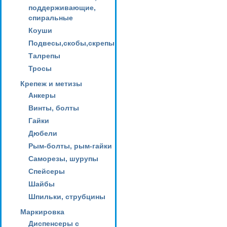
поддерживающие,
спиральные
Коуши
Подвесы,скобы,скрепы
Талрепы
Тросы
Крепеж и метизы
Анкеры
Винты, болты
Гайки
Дюбели
Рым-болты, рым-гайки
Саморезы, шурупы
Спейсеры
Шайбы
Шпильки, струбцины
Маркировка
Диспенсеры с