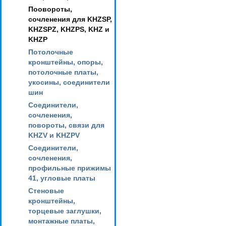
Поовороты,
сочленения для KHZSP,
KHZSPZ, KHZPS, KHZ и
KHZP
Потолочные
кронштейны, опоры,
потолочные платы,
укосины, соединители
шин
Соединители,
сочленения,
повороты, связи для
KHZV и KHZPV
Соединители,
сочленения,
профильные прижимы
41, угловые платы
Стеновые
кронштейны,
торцевые заглушки,
монтажные платы,