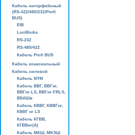
Кабель интерфейсный
(RS-422/485/232/Profi
BUS)
EIB
LonWorks
RS-232
RS-485/422
Кабель Profi BUS
Кабель коаксиальный
Кабель силовой
Кабель NYM
Кабель ВВГ, ВВГнг,
ВВГнг-LS, ВВГнг-FRLS,
ВБбШв
Кабель КВВГ, КВВГнг,
КВВГ нг LS
Кабель КГВВ,
КГВВнг(А)
Кабель МКШ, МКЭШ