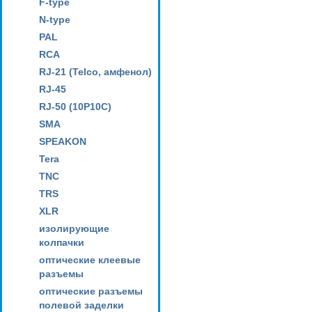
F-type
N-type
PAL
RCA
RJ-21 (Telco, амфенол)
RJ-45
RJ-50 (10P10C)
SMA
SPEAKON
Tera
TNC
TRS
XLR
изолирующие
колпачки
оптические клеевые
разъемы
оптические разъемы
полевой заделки