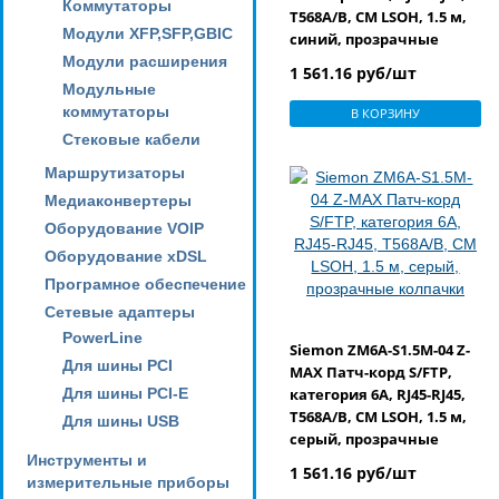
Коммутаторы
T568A/B, CM LSOH, 1.5 м,
Модули XFP,SFP,GBIC
синий, прозрачные
колпачки
Модули расширения
1 561.16 руб/шт
Модульные
коммутаторы
В КОРЗИНУ
Стековые кабели
Маршрутизаторы
Медиаконвертеры
Оборудование VOIP
Оборудование xDSL
Програмное обеспечение
Сетевые адаптеры
PowerLine
Siemon ZM6A-S1.5M-04 Z-
Для шины PCI
MAX Патч-корд S/FTP,
Для шины PCI-E
категория 6A, RJ45-RJ45,
T568A/B, CM LSOH, 1.5 м,
Для шины USB
серый, прозрачные
Инструменты и
колпачки
1 561.16 руб/шт
измерительные приборы