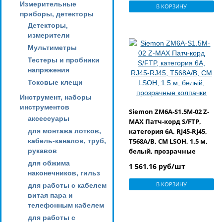
Измерительные
В КОРЗИНУ
приборы, детекторы
Детекторы,
измерители
Мультиметры
Тестеры и пробники
напряжения
Токовые клещи
Инструмент, наборы
инструментов
Siemon ZM6A-S1.5M-02 Z-
аксессуары
MAX Патч-корд S/FTP,
для монтажа лотков,
категория 6A, RJ45-RJ45,
кабель-каналов, труб,
T568A/B, CM LSOH, 1.5 м,
рукавов
белый, прозрачные
колпачки
для обжима
1 561.16 руб/шт
наконечников, гильз
В КОРЗИНУ
для работы с кабелем
витая пара и
телефонным кабелем
для работы с