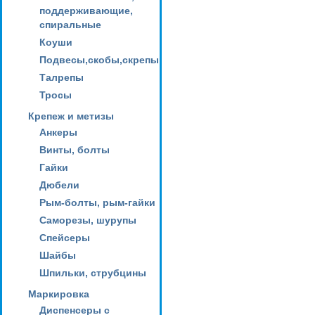
поддерживающие,
спиральные
Коуши
Подвесы,скобы,скрепы
Талрепы
Тросы
Крепеж и метизы
Анкеры
Винты, болты
Гайки
Дюбели
Рым-болты, рым-гайки
Саморезы, шурупы
Спейсеры
Шайбы
Шпильки, струбцины
Маркировка
Диспенсеры с