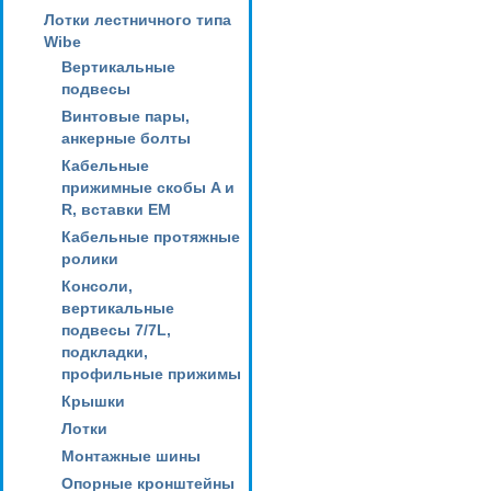
Лотки лестничного типа
Wibe
Вертикальные
подвесы
Винтовые пары,
анкерные болты
Кабельные
прижимные скобы A и
R, вставки EM
Кабельные протяжные
ролики
Консоли,
вертикальные
подвесы 7/7L,
подкладки,
профильные прижимы
Крышки
Лотки
Монтажные шины
Опорные кронштейны