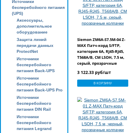
Источники
бесперебойного питания
(UPS)
Аксессуары,
дополнительное
оборудование
Siemon ZM6A-S7.5M-04 Z-
Защита линий
MAX Патч-корд S/FTP,
передачи данных
категория 6A, RJ45-RJ45,
ProtectNet
T568A/B, CM LSOH, 7.5 м,
Источники
серый, прозрачные
бесперебойного
колпачки
питания Back-UPS
3 122.33 руб/шт
Источники
В КОРЗИНУ
бесперебойного
питания Back-UPS Pro
Источники
бесперебойного
питания DIN Rail
Источники
бесперебойного
питания Legrand