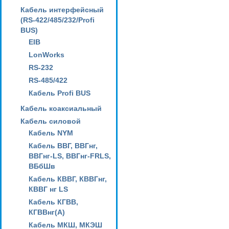
Кабель интерфейсный
(RS-422/485/232/Profi
BUS)
EIB
LonWorks
RS-232
RS-485/422
Кабель Profi BUS
Кабель коаксиальный
Кабель силовой
Кабель NYM
Кабель ВВГ, ВВГнг,
ВВГнг-LS, ВВГнг-FRLS,
ВБбШв
Кабель КВВГ, КВВГнг,
КВВГ нг LS
Кабель КГВВ,
КГВВнг(А)
Кабель МКШ, МКЭШ