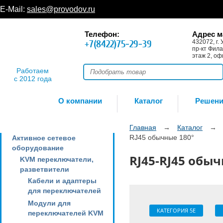
E-Mail:
sales@provodov.ru
Телефон:
Адрес м
+7(8422)75-29-39
432072, г. 
пр-кт Фила
этаж 2, оф
Работаем
с 2012 года
О компании
Каталог
Решен
Главная
→
Каталог
→
RJ45 обычные 180°
Активное сетевое
оборудование
RJ45-RJ45 обыч
KVM переключатели,
разветвители
Кабели и адаптеры
для переключателей
Модули для
КАТЕГОРИЯ 5E
переключателей KVM