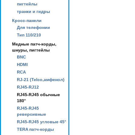
пигтейлы
транки и гидры
Кросс-панели
Для телефонии
Тип 110/210
Медные патч-корды,
шнуры, пигтейлы
BNC
HDMI
RCA
RJ-21 (Telco,амфенол)
RJ45-RJ12
RJ45-RJ45 обычные
180°
RJ45-RJ45
реверсивные
RJ45-RJ45 угловые 45°
TERA патч-корды