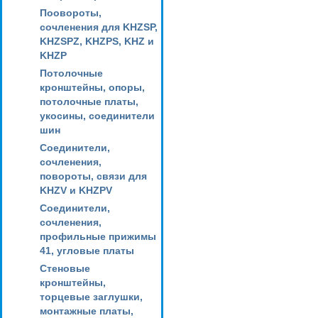
Поовороты,
сочленения для KHZSP,
KHZSPZ, KHZPS, KHZ и
KHZP
Потолочные
кронштейны, опоры,
потолочные платы,
укосины, соединители
шин
Соединители,
сочленения,
повороты, связи для
KHZV и KHZPV
Соединители,
сочленения,
профильные прижимы
41, угловые платы
Стеновые
кронштейны,
торцевые заглушки,
монтажные платы,