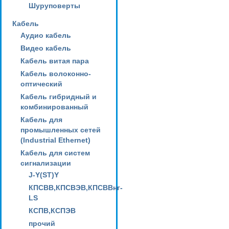
Шуруповерты
Кабель
Аудио кабель
Видео кабель
Кабель витая пара
Кабель волоконно-
оптический
Кабель гибридный и
комбинированный
Кабель для
промышленных сетей
(Industrial Ethernet)
Кабель для систем
сигнализации
J-Y(ST)Y
КПСВВ,КПСВЭВ,КПСВВнг-
LS
КСПВ,КСПЭВ
прочий