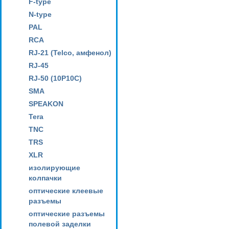
F-type
N-type
PAL
RCA
RJ-21 (Telco, амфенол)
RJ-45
RJ-50 (10P10C)
SMA
SPEAKON
Tera
TNC
TRS
XLR
изолирующие
колпачки
оптические клеевые
разъемы
оптические разъемы
полевой заделки