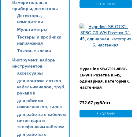
белая, Quteo
Измерительные
В КОРЗИНУ
приборы, детекторы
Детекторы,
измерители
Мультиметры
Тестеры и пробники
напряжения
Токовые клещи
Инструмент, наборы
инструментов
Hyperline SB-GTS1-8P8C-
аксессуары
C6-WH Розетка RJ-45,
для монтажа лотков,
одинарная, категория 6,
кабель-каналов, труб,
настенная
рукавов
для обжима
732.67 руб/шт
наконечников, гильз
В КОРЗИНУ
для работы с кабелем
витая пара и
телефонным кабелем
для работы с