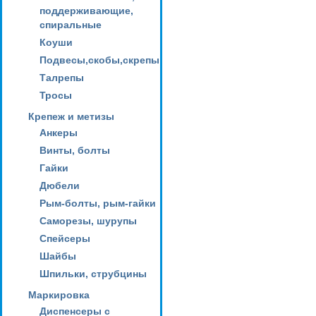
поддерживающие,
спиральные
Коуши
Подвесы,скобы,скрепы
Талрепы
Тросы
Крепеж и метизы
Анкеры
Винты, болты
Гайки
Дюбели
Рым-болты, рым-гайки
Саморезы, шурупы
Спейсеры
Шайбы
Шпильки, струбцины
Маркировка
Диспенсеры с