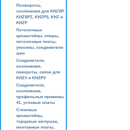
Поовороты,
сочленения для KHZSP,
KHZSPZ, KHZPS, KHZ и
KHZP
Потолочные
кронштейны, опоры,
потолочные платы,
укосины, соединители
шин
Соединители,
сочленения,
повороты, связи для
KHZV и KHZPV
Соединители,
сочленения,
профильные прижимы
41, угловые платы
Стеновые
кронштейны,
торцевые заглушки,
монтажные платы,