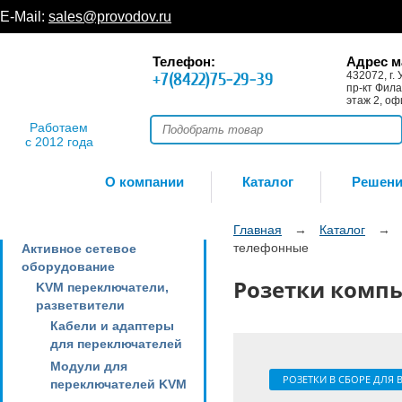
E-Mail:
sales@provodov.ru
Телефон:
Адрес м
+7(8422)75-29-39
432072, г. 
пр-кт Фила
этаж 2, оф
Работаем
с 2012 года
О компании
Каталог
Решен
Главная
→
Каталог
→
телефонные
Активное сетевое
оборудование
Розетки комп
KVM переключатели,
разветвители
Кабели и адаптеры
для переключателей
Модули для
РОЗЕТКИ В СБОРЕ ДЛЯ
переключателей KVM