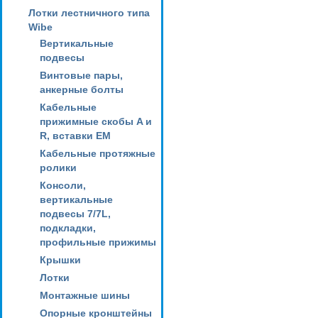
Лотки лестничного типа
Wibe
Вертикальные
подвесы
Винтовые пары,
анкерные болты
Кабельные
прижимные скобы A и
R, вставки EM
Кабельные протяжные
ролики
Консоли,
вертикальные
подвесы 7/7L,
подкладки,
профильные прижимы
Крышки
Лотки
Монтажные шины
Опорные кронштейны