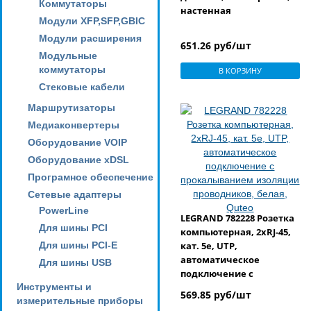
Коммутаторы
настенная
Модули XFP,SFP,GBIC
Модули расширения
651.26 руб/шт
Модульные
коммутаторы
В КОРЗИНУ
Стековые кабели
Маршрутизаторы
Медиаконвертеры
Оборудование VOIP
Оборудование xDSL
Програмное обеспечение
Сетевые адаптеры
PowerLine
LEGRAND 782228 Розетка
Для шины PCI
компьютерная, 2xRJ-45,
Для шины PCI-E
кат. 5e, UTP,
автоматическое
Для шины USB
подключение с
Инструменты и
прокалыванием
569.85 руб/шт
измерительные приборы
изоляции проводников,