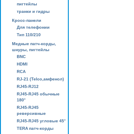
пигтейлы
транки и гидры
Кросс-панели
Для телефонии
Тип 110/210
Медные патч-корды,
шнуры, пигтейлы
BNC
HDMI
RCA
RJ-21 (Telco,амфенол)
RJ45-RJ12
RJ45-RJ45 обычные
180°
RJ45-RJ45
реверсивные
RJ45-RJ45 угловые 45°
TERA патч-корды