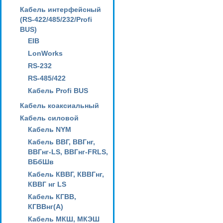
Кабель интерфейсный
(RS-422/485/232/Profi
BUS)
EIB
LonWorks
RS-232
RS-485/422
Кабель Profi BUS
Кабель коаксиальный
Кабель силовой
Кабель NYM
Кабель ВВГ, ВВГнг,
ВВГнг-LS, ВВГнг-FRLS,
ВБбШв
Кабель КВВГ, КВВГнг,
КВВГ нг LS
Кабель КГВВ,
КГВВнг(А)
Кабель МКШ, МКЭШ