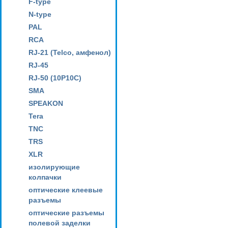
F-type
N-type
PAL
RCA
RJ-21 (Telco, амфенол)
RJ-45
RJ-50 (10P10C)
SMA
SPEAKON
Tera
TNC
TRS
XLR
изолирующие
колпачки
оптические клеевые
разъемы
оптические разъемы
полевой заделки