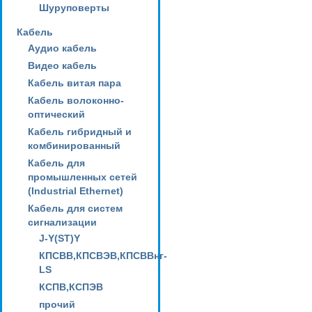
Шуруповерты
Кабель
Аудио кабель
Видео кабель
Кабель витая пара
Кабель волоконно-
оптический
Кабель гибридный и
комбинированный
Кабель для
промышленных сетей
(Industrial Ethernet)
Кабель для систем
сигнализации
J-Y(ST)Y
КПСВВ,КПСВЭВ,КПСВВнг-
LS
КСПВ,КСПЭВ
прочий