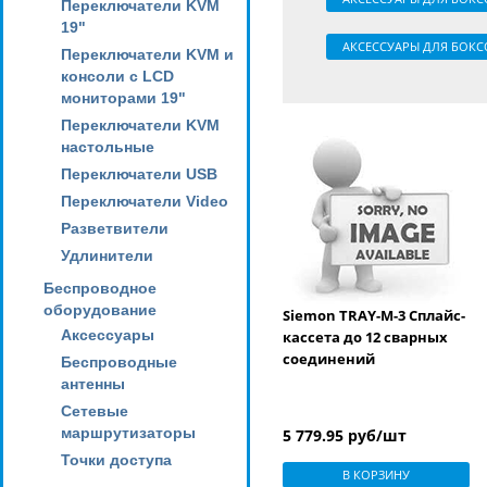
Переключатели KVM
19"
АКСЕССУАРЫ ДЛЯ БОКСО
Переключатели KVM и
консоли с LCD
мониторами 19"
Переключатели KVM
настольные
Переключатели USB
Переключатели Video
Разветвители
Удлинители
Беспроводное
оборудование
Siemon TRAY-M-3 Сплайс-
Аксессуары
кассета до 12 сварных
соединений
Беспроводные
антенны
Сетевые
маршрутизаторы
5 779.95 руб/шт
Точки доступа
В КОРЗИНУ