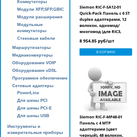
Коммутаторы
Siemon RIC-F-SA12-01
Модули XFP,SFP,GBIC
Quick-Pack Панель с 6 ST
Модули расширения
duplex адаптерами, 12
Модульные
волокон, одномод/
коммутаторы
многомод (для RIC3,
SWIC3, FCP3)
Стековые кабели
8 954.85 руб/шт
Маршрутизаторы
В КОРЗИНУ
Медиаконвертеры
Оборудование VOIP
Оборудование xDSL
Програмное обеспечение
Сетевые адаптеры
PowerLine
Для шины PCI
Для шины PCI-E
Для шины USB
Siemon RIC-F-MP48-01
Панель с 4 MTP
Инструменты и
адаптерами (цвет
измерительные приборы
черный), 48 волокон,