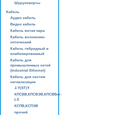
Шуруповерты
Кабель
Аудио кабель
Видео кабель
Кабель витая пара
Кабель волоконно-
оптический
Кабель гибридный и
комбинированный
Кабель для
промышленных сетей
(Industrial Ethernet)
Кабель для систем
сигнализации
J-Y(ST)Y
КПСВВ,КПСВЭВ,КПСВВнг-
LS
КСПВ,КСПЭВ
прочий