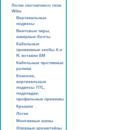
Лотки лестничного типа
Wibe
Вертикальные
подвесы
Винтовые пары,
анкерные болты
Кабельные
прижимные скобы A и
R, вставки EM
Кабельные протяжные
ролики
Консоли,
вертикальные
подвесы 7/7L,
подкладки,
профильные прижимы
Крышки
Лотки
Монтажные шины
Опорные кронштейны