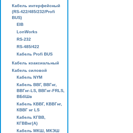
Кабель интерфейсный
(RS-422/485/232/Profi
BUS)
EIB
LonWorks
RS-232
RS-485/422
Кабель Profi BUS
Кабель коаксиальный
Кабель силовой
Кабель NYM
Кабель ВВГ, ВВГнг,
ВВГнг-LS, ВВГнг-FRLS,
ВБбШв
Кабель КВВГ, КВВГнг,
КВВГ нг LS
Кабель КГВВ,
КГВВнг(А)
Кабель МКШ, МКЭШ