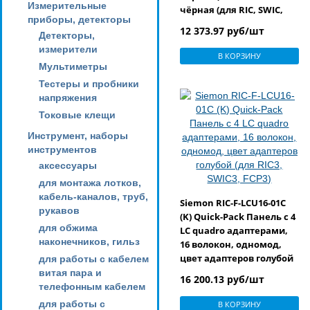
Измерительные
чёрная (для RIC, SWIC,
приборы, детекторы
FCP, VersaPOD)
12 373.97 руб/шт
Детекторы,
измерители
В КОРЗИНУ
Мультиметры
Тестеры и пробники
напряжения
Токовые клещи
Инструмент, наборы
инструментов
аксессуары
для монтажа лотков,
кабель-каналов, труб,
Siemon RIC-F-LCU16-01C
рукавов
(K) Quick-Pack Панель с 4
для обжима
LC quadro адаптерами,
наконечников, гильз
16 волокон, одномод,
цвет адаптеров голубой
для работы с кабелем
(для RIC3, SWIC3, FCP3)
витая пара и
16 200.13 руб/шт
телефонным кабелем
для работы с
В КОРЗИНУ