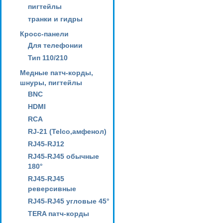
пигтейлы
транки и гидры
Кросс-панели
Для телефонии
Тип 110/210
Медные патч-корды,
шнуры, пигтейлы
BNC
HDMI
RCA
RJ-21 (Telco,амфенол)
RJ45-RJ12
RJ45-RJ45 обычные
180°
RJ45-RJ45
реверсивные
RJ45-RJ45 угловые 45°
TERA патч-корды