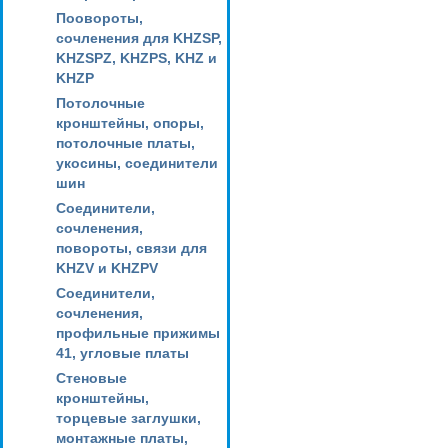
Поовороты,
сочленения для KHZSP,
KHZSPZ, KHZPS, KHZ и
KHZP
Потолочные
кронштейны, опоры,
потолочные платы,
укосины, соединители
шин
Соединители,
сочленения,
повороты, связи для
KHZV и KHZPV
Соединители,
сочленения,
профильные прижимы
41, угловые платы
Стеновые
кронштейны,
торцевые заглушки,
монтажные платы,