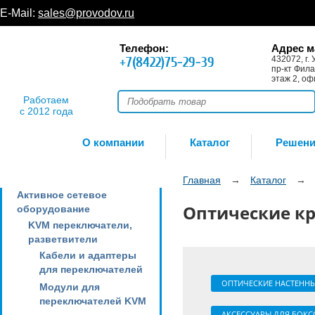
E-Mail:
sales@provodov.ru
Телефон:
Адрес м
+7(8422)75-29-39
432072, г. 
пр-кт Фила
этаж 2, оф
Работаем
с 2012 года
О компании
Каталог
Решен
Главная
→
Каталог
→
Активное сетевое
Оптические к
оборудование
KVM переключатели,
разветвители
Кабели и адаптеры
для переключателей
ОПТИЧЕСКИЕ НАСТЕНН
Модули для
переключателей KVM
АКСЕССУАРЫ ДЛЯ БОКС