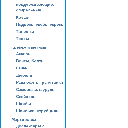
поддерживающие,
спиральные
Коуши
Подвесы,скобы,скрепы
Талрепы
Тросы
Крепеж и метизы
Анкеры
Винты, болты
Гайки
Дюбели
Рым-болты, рым-гайки
Саморезы, шурупы
Спейсеры
Шайбы
Шпильки, струбцины
Маркировка
Диспенсеры с