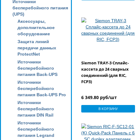
Источники
бесперебойного питания
(UPS)
Аксессуары,
дополнительное
оборудование
Защита линий
передачи данных
ProtectNet
Источники
Siemon TRAY-3 Сплайс-
бесперебойного
кассета до 24 сварных
питания Back-UPS
соединений (для RIC,
FCP3)
Источники
бесперебойного
питания Back-UPS Pro
6 349.80 руб/шт
Источники
бесперебойного
В КОРЗИНУ
питания DIN Rail
Источники
бесперебойного
питания Legrand