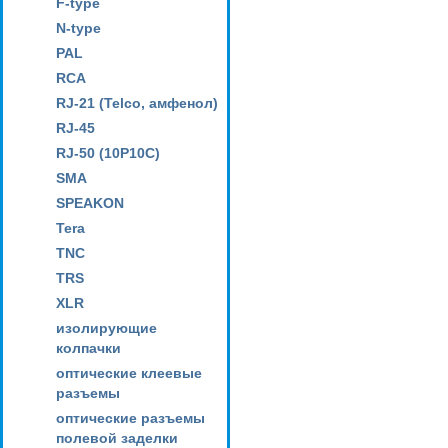
F-type
N-type
PAL
RCA
RJ-21 (Telco, амфенол)
RJ-45
RJ-50 (10P10C)
SMA
SPEAKON
Tera
TNC
TRS
XLR
изолирующие
колпачки
оптические клеевые
разъемы
оптические разъемы
полевой заделки