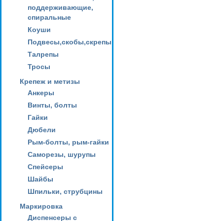
поддерживающие,
спиральные
Коуши
Подвесы,скобы,скрепы
Талрепы
Тросы
Крепеж и метизы
Анкеры
Винты, болты
Гайки
Дюбели
Рым-болты, рым-гайки
Саморезы, шурупы
Спейсеры
Шайбы
Шпильки, струбцины
Маркировка
Диспенсеры с