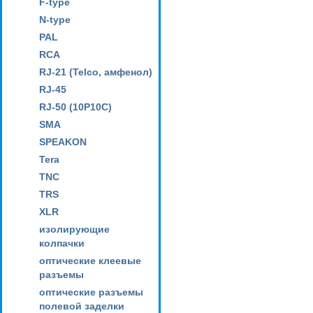
F-type
N-type
PAL
RCA
RJ-21 (Telco, амфенол)
RJ-45
RJ-50 (10P10C)
SMA
SPEAKON
Tera
TNC
TRS
XLR
изолирующие
колпачки
оптические клеевые
разъемы
оптические разъемы
полевой заделки