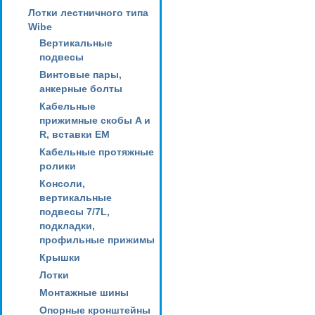
Лотки лестничного типа
Wibe
Вертикальные
подвесы
Винтовые пары,
анкерные болты
Кабельные
прижимные скобы A и
R, вставки EM
Кабельные протяжные
ролики
Консоли,
вертикальные
подвесы 7/7L,
подкладки,
профильные прижимы
Крышки
Лотки
Монтажные шины
Опорные кронштейны