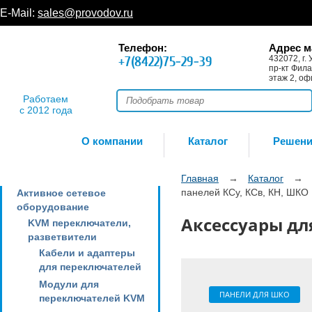
E-Mail:
sales@provodov.ru
Телефон:
Адрес м
+7(8422)75-29-39
432072, г. 
пр-кт Фила
этаж 2, оф
Работаем
с 2012 года
О компании
Каталог
Решен
Главная
→
Каталог
→
панелей КСу, КСв, КН, ШКО
Активное сетевое
оборудование
Аксессуары для
KVM переключатели,
разветвители
Кабели и адаптеры
для переключателей
Модули для
ПАНЕЛИ ДЛЯ ШКО
переключателей KVM