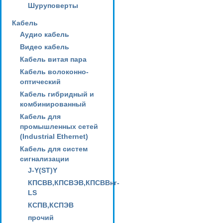
Шуруповерты
Кабель
Аудио кабель
Видео кабель
Кабель витая пара
Кабель волоконно-
оптический
Кабель гибридный и
комбинированный
Кабель для
промышленных сетей
(Industrial Ethernet)
Кабель для систем
сигнализации
J-Y(ST)Y
КПСВВ,КПСВЭВ,КПСВВнг-
LS
КСПВ,КСПЭВ
прочий