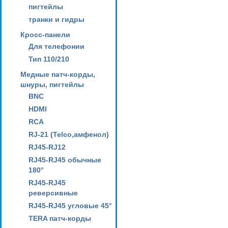
пигтейлы
транки и гидры
Кросс-панели
Для телефонии
Тип 110/210
Медные патч-корды,
шнуры, пигтейлы
BNC
HDMI
RCA
RJ-21 (Telco,амфенол)
RJ45-RJ12
RJ45-RJ45 обычные
180°
RJ45-RJ45
реверсивные
RJ45-RJ45 угловые 45°
TERA патч-корды