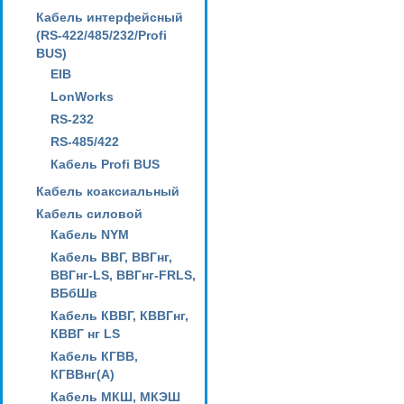
Кабель интерфейсный
(RS-422/485/232/Profi
BUS)
EIB
LonWorks
RS-232
RS-485/422
Кабель Profi BUS
Кабель коаксиальный
Кабель силовой
Кабель NYM
Кабель ВВГ, ВВГнг,
ВВГнг-LS, ВВГнг-FRLS,
ВБбШв
Кабель КВВГ, КВВГнг,
КВВГ нг LS
Кабель КГВВ,
КГВВнг(А)
Кабель МКШ, МКЭШ