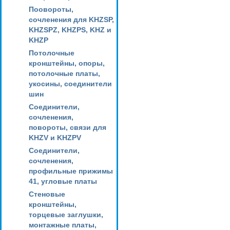
Поовороты,
сочленения для KHZSP,
KHZSPZ, KHZPS, KHZ и
KHZP
Потолочные
кронштейны, опоры,
потолочные платы,
укосины, соединители
шин
Соединители,
сочленения,
повороты, связи для
KHZV и KHZPV
Соединители,
сочленения,
профильные прижимы
41, угловые платы
Стеновые
кронштейны,
торцевые заглушки,
монтажные платы,