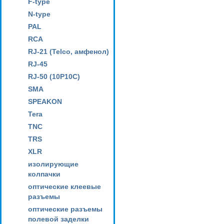
F-type
N-type
PAL
RCA
RJ-21 (Telco, амфенол)
RJ-45
RJ-50 (10P10C)
SMA
SPEAKON
Tera
TNC
TRS
XLR
изолирующие
колпачки
оптические клеевые
разъемы
оптические разъемы
полевой заделки