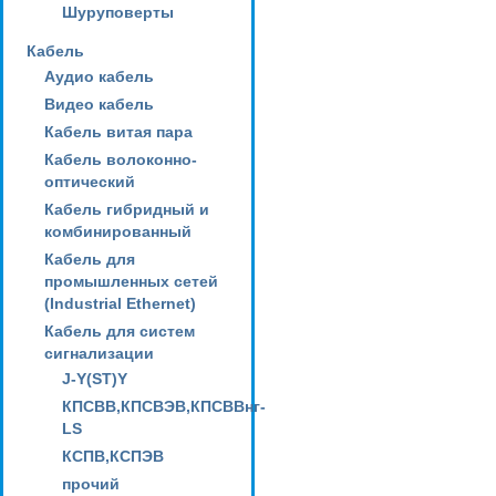
Шуруповерты
Кабель
Аудио кабель
Видео кабель
Кабель витая пара
Кабель волоконно-
оптический
Кабель гибридный и
комбинированный
Кабель для
промышленных сетей
(Industrial Ethernet)
Кабель для систем
сигнализации
J-Y(ST)Y
КПСВВ,КПСВЭВ,КПСВВнг-
LS
КСПВ,КСПЭВ
прочий