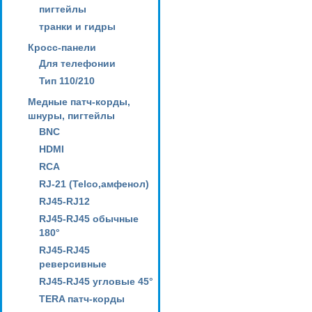
пигтейлы
транки и гидры
Кросс-панели
Для телефонии
Тип 110/210
Медные патч-корды,
шнуры, пигтейлы
BNC
HDMI
RCA
RJ-21 (Telco,амфенол)
RJ45-RJ12
RJ45-RJ45 обычные
180°
RJ45-RJ45
реверсивные
RJ45-RJ45 угловые 45°
TERA патч-корды