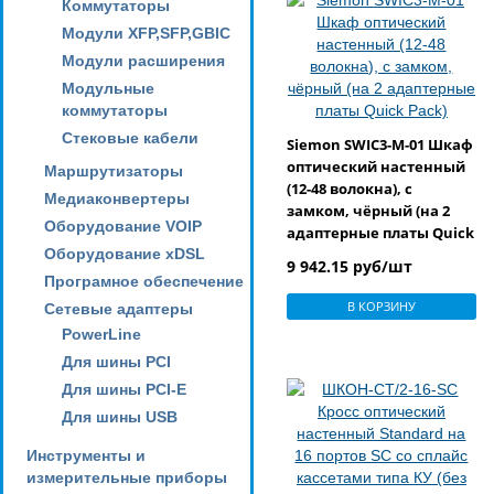
Коммутаторы
Модули XFP,SFP,GBIC
Модули расширения
Модульные
коммутаторы
Стековые кабели
Siemon SWIC3-M-01 Шкаф
оптический настенный
Маршрутизаторы
(12-48 волокна), с
Медиаконвертеры
замком, чёрный (на 2
Оборудование VOIP
адаптерные платы Quick
Оборудование xDSL
Pack)
9 942.15 руб/шт
Програмное обеспечение
В КОРЗИНУ
Сетевые адаптеры
PowerLine
Для шины PCI
Для шины PCI-E
Для шины USB
Инструменты и
измерительные приборы