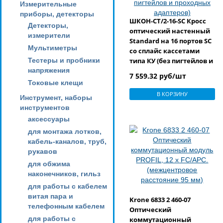
Измерительные
приборы, детекторы
ШКОН-СТ/2-16-SC Кросс
Детекторы,
оптический настенный
измерители
Standard на 16 портов SC
Мультиметры
со сплайс кассетами
Тестеры и пробники
типа КУ (без пигтейлов и
напряжения
проходных адаптеров)
7 559.32 руб/шт
Токовые клещи
В КОРЗИНУ
Инструмент, наборы
инструментов
аксессуары
для монтажа лотков,
кабель-каналов, труб,
рукавов
для обжима
наконечников, гильз
для работы с кабелем
витая пара и
Krone 6833 2 460-07
телефонным кабелем
Оптический
для работы с
коммутационный