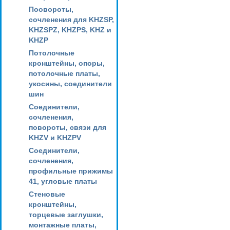
Поовороты,
сочленения для KHZSP,
KHZSPZ, KHZPS, KHZ и
KHZP
Потолочные
кронштейны, опоры,
потолочные платы,
укосины, соединители
шин
Соединители,
сочленения,
повороты, связи для
KHZV и KHZPV
Соединители,
сочленения,
профильные прижимы
41, угловые платы
Стеновые
кронштейны,
торцевые заглушки,
монтажные платы,