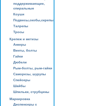
поддерживающие,
спиральные
Коуши
Подвесы,скобы,скрепы
Талрепы
Тросы
Крепеж и метизы
Анкеры
Винты, болты
Гайки
Дюбели
Рым-болты, рым-гайки
Саморезы, шурупы
Спейсеры
Шайбы
Шпильки, струбцины
Маркировка
Диспенсеры с