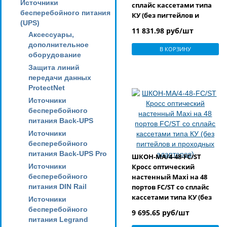
Источники
сплайс кассетами типа
бесперебойного питания
КУ (без пигтейлов и
(UPS)
проходных адаптеров)
11 831.98 руб/шт
Аксессуары,
дополнительное
В КОРЗИНУ
оборудование
Защита линий
передачи данных
ProtectNet
Источники
бесперебойного
питания Back-UPS
Источники
бесперебойного
питания Back-UPS Pro
ШКОН-MA/4-48-FC/ST
Источники
Кросс оптический
бесперебойного
настенный Maxi на 48
питания DIN Rail
портов FC/ST со сплайс
кассетами типа КУ (без
Источники
пигтейлов и проходных
бесперебойного
9 695.65 руб/шт
адаптеров)
питания Legrand