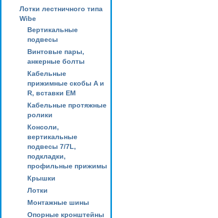
Лотки лестничного типа
Wibe
Вертикальные
подвесы
Винтовые пары,
анкерные болты
Кабельные
прижимные скобы A и
R, вставки EM
Кабельные протяжные
ролики
Консоли,
вертикальные
подвесы 7/7L,
подкладки,
профильные прижимы
Крышки
Лотки
Монтажные шины
Опорные кронштейны