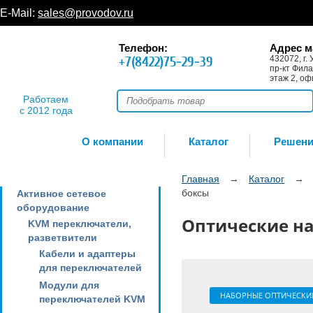
E-Mail:
sales@provodov.ru
Телефон:
Адрес м
+7(8422)75-29-39
432072, г. 
пр-кт Фила
этаж 2, оф
Работаем
с 2012 года
О компании
Каталог
Решен
Главная
→
Каталог
→
боксы
Активное сетевое
оборудование
Оптические н
KVM переключатели,
разветвители
Кабели и адаптеры
для переключателей
Модули для
НАБОРНЫЕ ОПТИЧЕСКИ
переключателей KVM