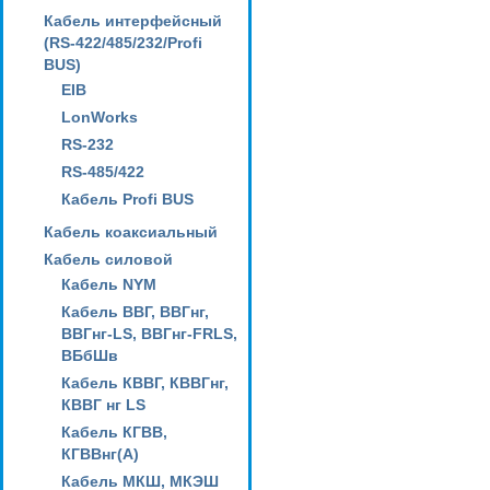
Кабель интерфейсный
(RS-422/485/232/Profi
BUS)
EIB
LonWorks
RS-232
RS-485/422
Кабель Profi BUS
Кабель коаксиальный
Кабель силовой
Кабель NYM
Кабель ВВГ, ВВГнг,
ВВГнг-LS, ВВГнг-FRLS,
ВБбШв
Кабель КВВГ, КВВГнг,
КВВГ нг LS
Кабель КГВВ,
КГВВнг(А)
Кабель МКШ, МКЭШ