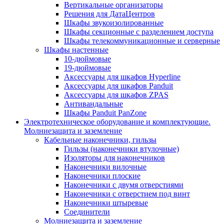
Вертикальные организаторы
Решения для ДатаЦентров
Шкафы звукоизолированные
Шкафы секционные с разделением доступа
Шкафы телекоммуникационные и серверные
Шкафы настенные
10-дюймовые
19-дюймовые
Аксессуары для шкафов Hyperline
Аксессуары для шкафов Panduit
Аксессуары для шкафов ZPAS
Антивандальные
Шкафы Panduit PanZone
Электротехническое оборудование и комплектующие.
Молниезащита и заземление
Кабельные наконечники, гильзы
Гильзы (наконечники втулочные)
Изоляторы для наконечников
Наконечники вилочные
Наконечники плоские
Наконечники с двумя отверстиями
Наконечники с отверстием под винт
Наконечники штыревые
Соединители
Молниезащита и заземление