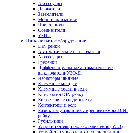
Аксессуары
Держатели
Заземлители
Молниеприёмники
Проводники
Соединители
УЗИП
Низковольтное оборудование
DIN рейки
Автоматические выключатели
Аксессуары
Гребенки
Дифференциальные автоматические
выключатели(УЗО-Д)
Изоляторы шинные
Клеммные колодки
Клеммные соединители
Клеммы на DIN рейку
Колпачковые соединители
Контакторы и реле
Розетки и устройства с креплением на DIN-
рейку
Рубильники
Устройства защитного отключения (УЗО)
Устройства управления и сигнализации