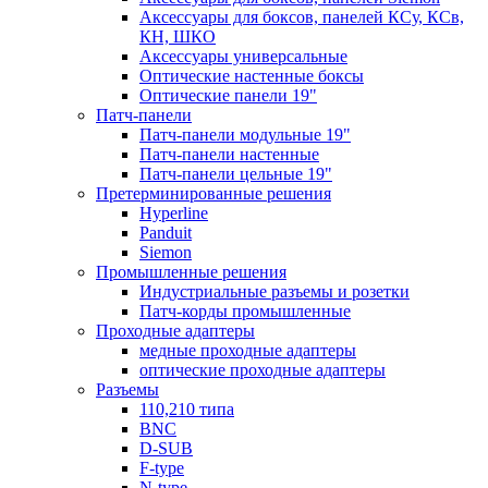
Аксессуары для боксов, панелей КСу, КСв,
КН, ШКО
Аксессуары универсальные
Оптические настенные боксы
Оптические панели 19"
Патч-панели
Патч-панели модульные 19"
Патч-панели настенные
Патч-панели цельные 19"
Претерминированные решения
Hyperline
Panduit
Siemon
Промышленные решения
Индустриальные разъемы и розетки
Патч-корды промышленные
Проходные адаптеры
медные проходные адаптеры
оптические проходные адаптеры
Разъемы
110,210 типа
BNC
D-SUB
F-type
N-type