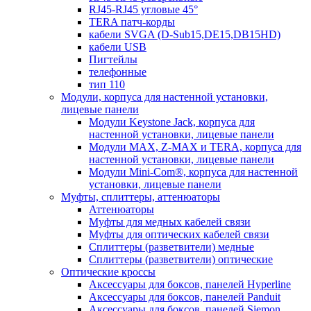
RJ45-RJ45 угловые 45°
TERA патч-корды
кабели SVGA (D-Sub15,DE15,DB15HD)
кабели USB
Пигтейлы
телефонные
тип 110
Модули, корпуса для настенной установки,
лицевые панели
Модули Keystone Jack, корпуса для
настенной установки, лицевые панели
Модули MAX, Z-MAX и TERA, корпуса для
настенной установки, лицевые панели
Модули Mini-Com®, корпуса для настенной
установки, лицевые панели
Муфты, сплиттеры, аттенюаторы
Аттенюаторы
Муфты для медных кабелей связи
Муфты для оптических кабелей связи
Сплиттеры (разветвители) медные
Сплиттеры (разветвители) оптические
Оптические кроссы
Аксессуары для боксов, панелей Hyperline
Аксессуары для боксов, панелей Panduit
Аксессуары для боксов, панелей Siemon