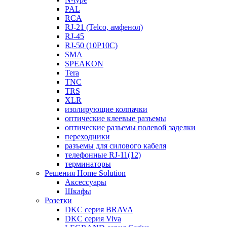
PAL
RCA
RJ-21 (Telco, амфенол)
RJ-45
RJ-50 (10P10C)
SMA
SPEAKON
Tera
TNC
TRS
XLR
изолирующие колпачки
оптические клеевые разъемы
оптические разъемы полевой заделки
переходники
разъемы для силового кабеля
телефонные RJ-11(12)
терминаторы
Решения Home Solution
Аксессуары
Шкафы
Розетки
DKC серия BRAVA
DKC серия Viva