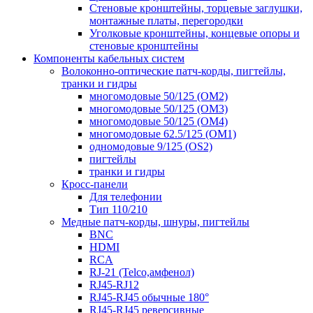
Стеновые кронштейны, торцевые заглушки,
монтажные платы, перегородки
Уголковые кронштейны, концевые опоры и
стеновые кронштейны
Компоненты кабельных систем
Волоконно-оптические патч-корды, пигтейлы,
транки и гидры
многомодовые 50/125 (OM2)
многомодовые 50/125 (OM3)
многомодовые 50/125 (OM4)
многомодовые 62.5/125 (OM1)
одномодовые 9/125 (OS2)
пигтейлы
транки и гидры
Кросс-панели
Для телефонии
Тип 110/210
Медные патч-корды, шнуры, пигтейлы
BNC
HDMI
RCA
RJ-21 (Telco,амфенол)
RJ45-RJ12
RJ45-RJ45 обычные 180°
RJ45-RJ45 реверсивные