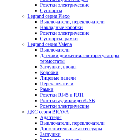
Розетки электрические
Суппорты
Legrand серия Plexo
Выключатели, переключатели
Накладные коробки
Розетки электрические
Суппорты, рамки
Legrand серия Valena
Выключатели
Датчики движения, светорегуляторы,
термостаты
Заглушки, вводы
Коробки
Лицевые панели
Переключатели
Рамки
Розетки RJ45 и RJ11
Розетки аудио/видео/USB
Розетки электрические
ДКС серия BRAVA
Адаптеры
Выключатели, переключатели
Дополнительные аксессуары
Заглушки
Зуммеры, диммеры