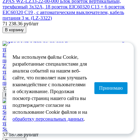
ZPAS WZ-LZ33-22-00-000 Блок розеток вертикальный,
трехфазный 3x32A, 18 розеток EIC60320 С13 + 6 розеток
EIC60320 С19 , с автоматическим выключателем, кабель
питания 3 м. (LZ-3322)
71 238.36 руб/шт
В корзину
Мы используем файлы Cookie,
разработанные специалистами для
ZPAS WZ-LZ33-21-00-000 Блок розеток вертикальный,
анализа событий на нашем веб-
трехфазный 3x32A, 6 розеток EIC60320 С13 + 6 розеток
EIC60320 С19 , с автоматическим выключателем, кабель
сайте, что позволяет нам улучшать
питания 3 м. (LZ-3321)
взаимодействие с пользователями
Принимаю
37 550.09 руб/шт
и обслуживание. Продолжая
В корзину
посмотр страниц нашего сайта вы
подтверждаете согласие на
использование Cookie файлов и на
ZPAS WZ-LZ31-64-SU-000 Блок розеток вертикальный,
обработку персональных данных
.
трехфазный 3x16A, 18 розеток, с амперметром, (LZ-3164)
Schuko
57 187.88 руб/шт