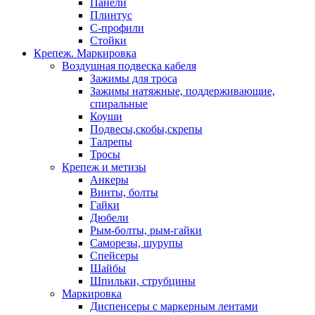
Панели
Плинтус
С-профили
Стойки
Крепеж. Маркировка
Воздушная подвеска кабеля
Зажимы для троса
Зажимы натяжные, поддерживающие,
спиральные
Коуши
Подвесы,скобы,скрепы
Талрепы
Тросы
Крепеж и метизы
Анкеры
Винты, болты
Гайки
Дюбели
Рым-болты, рым-гайки
Саморезы, шурупы
Спейсеры
Шайбы
Шпильки, струбцины
Маркировка
Диспенсеры с маркерным лентами