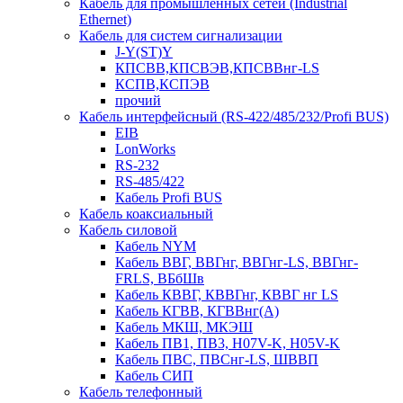
Кабель для промышленных сетей (Industrial
Ethernet)
Кабель для систем сигнализации
J-Y(ST)Y
КПСВВ,КПСВЭВ,КПСВВнг-LS
КСПВ,КСПЭВ
прочий
Кабель интерфейсный (RS-422/485/232/Profi BUS)
EIB
LonWorks
RS-232
RS-485/422
Кабель Profi BUS
Кабель коаксиальный
Кабель силовой
Кабель NYM
Кабель ВВГ, ВВГнг, ВВГнг-LS, ВВГнг-
FRLS, ВБбШв
Кабель КВВГ, КВВГнг, КВВГ нг LS
Кабель КГВВ, КГВВнг(А)
Кабель МКШ, МКЭШ
Кабель ПВ1, ПВ3, H07V-K, H05V-K
Кабель ПВС, ПВСнг-LS, ШВВП
Кабель СИП
Кабель телефонный