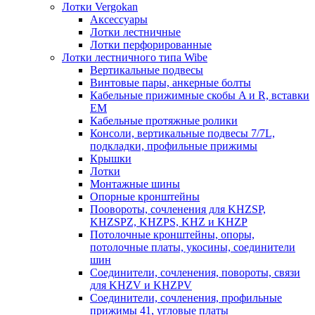
Лотки Vergokan
Аксессуары
Лотки лестничные
Лотки перфорированные
Лотки лестничного типа Wibe
Вертикальные подвесы
Винтовые пары, анкерные болты
Кабельные прижимные скобы A и R, вставки
EM
Кабельные протяжные ролики
Консоли, вертикальные подвесы 7/7L,
подкладки, профильные прижимы
Крышки
Лотки
Монтажные шины
Опорные кронштейны
Поовороты, сочленения для KHZSP,
KHZSPZ, KHZPS, KHZ и KHZP
Потолочные кронштейны, опоры,
потолочные платы, укосины, соединители
шин
Соединители, сочленения, повороты, связи
для KHZV и KHZPV
Соединители, сочленения, профильные
прижимы 41, угловые платы