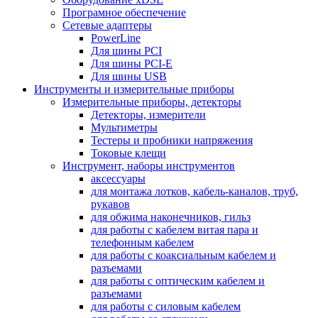
Програмное обеспечение
Сетевые адаптеры
PowerLine
Для шины PCI
Для шины PCI-E
Для шины USB
Инструменты и измерительные приборы
Измерительные приборы, детекторы
Детекторы, измерители
Мультиметры
Тестеры и пробники напряжения
Токовые клещи
Инструмент, наборы инструментов
аксессуары
для монтажа лотков, кабель-каналов, труб,
рукавов
для обжима наконечников, гильз
для работы с кабелем витая пара и
телефонным кабелем
для работы с коаксиальным кабелем и
разъемами
для работы с оптическим кабелем и
разъемами
для работы с силовым кабелем