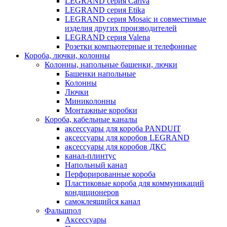
LEGRAND серия Cariva
LEGRAND серия Etika
LEGRAND серия Mosaic и совместимые
изделия других производителей
LEGRAND серия Valena
Розетки компьютерные и телефонные
Короба, лючки, колонны
Колонны, напольные башенки, лючки
Башенки напольные
Колонны
Лючки
Миниколонны
Монтажные коробки
Короба, кабельные каналы
аксессуары для короба PANDUIT
аксессуары для коробов LEGRAND
аксессуары для коробов ДКС
канал-плинтус
Напольный канал
Перфорированные короба
Пластиковые короба для коммуникаций
кондиционеров
самоклеящийся канал
Фальшпол
Аксессуары