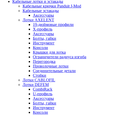
Кабельные лотки и эстакады
Кабельные крючки Panduit J-Mod
Кабельные эстакады
Аксессуары
Лотки AXELENT
19-дюймовые профили
X-профиль
Аксессуары
Болты, гайки
Инструмент
Консоли
Крышки для лотка
Ограничители радиуса изгиба
Перегородка
Проволочные лотки
Соединительные детали
Стойки
Лотки CABLOFIL
Лотки DEFEM
CombiRack
U-профиль
Аксессуары
Болты, гайки
Инструмент
Консоли