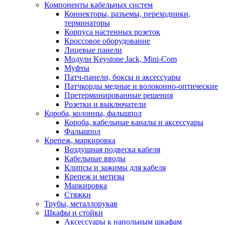
Компоненты кабельных систем
Коннекторы, разъемы, переходники,
терминаторы
Корпуса настенных розеток
Кроссовое оборудование
Лицевые панели
Модули Keystone Jack, Mini-Com
Муфты
Патч-панели, боксы и аксессуары
Патчкорды медные и волоконно-оптические
Претерминированные решения
Розетки и выключатели
Короба, колонны, фальшпол
Короба, кабельные каналы и аксессуары
Фальшпол
Крепеж, маркировка
Воздушная подвеска кабеля
Кабельные вводы
Клипсы и зажимы для кабеля
Крепеж и метизы
Маркировка
Стяжки
Трубы, металлорукав
Шкафы и стойки
Аксессуары к напольным шкафам