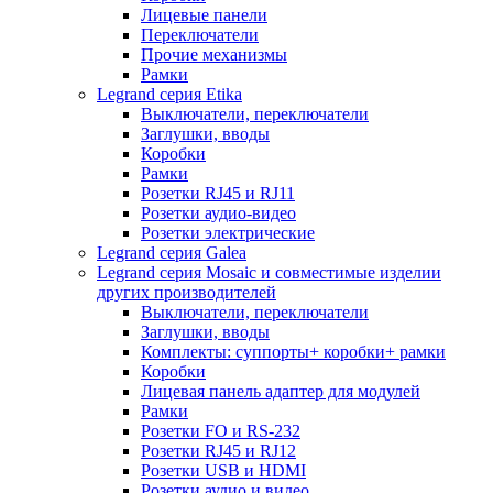
Лицевые панели
Переключатели
Прочие механизмы
Рамки
Legrand серия Etika
Выключатели, переключатели
Заглушки, вводы
Коробки
Рамки
Розетки RJ45 и RJ11
Розетки аудио-видео
Розетки электрические
Legrand серия Galea
Legrand серия Mosaic и совместимые изделии
других производителей
Выключатели, переключатели
Заглушки, вводы
Комплекты: суппорты+ коробки+ рамки
Коробки
Лицевая панель адаптер для модулей
Рамки
Розетки FO и RS-232
Розетки RJ45 и RJ12
Розетки USB и HDMI
Розетки аудио и видео