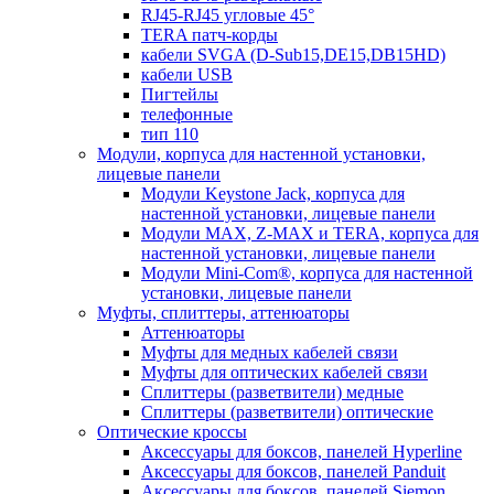
RJ45-RJ45 угловые 45°
TERA патч-корды
кабели SVGA (D-Sub15,DE15,DB15HD)
кабели USB
Пигтейлы
телефонные
тип 110
Модули, корпуса для настенной установки,
лицевые панели
Модули Keystone Jack, корпуса для
настенной установки, лицевые панели
Модули MAX, Z-MAX и TERA, корпуса для
настенной установки, лицевые панели
Модули Mini-Com®, корпуса для настенной
установки, лицевые панели
Муфты, сплиттеры, аттенюаторы
Аттенюаторы
Муфты для медных кабелей связи
Муфты для оптических кабелей связи
Сплиттеры (разветвители) медные
Сплиттеры (разветвители) оптические
Оптические кроссы
Аксессуары для боксов, панелей Hyperline
Аксессуары для боксов, панелей Panduit
Аксессуары для боксов, панелей Siemon