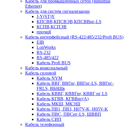
Кабель для промышленных сетей (Industrial
Ethernet)
Кабель для систем сигнализации
J-Y(ST)Y
КПСВВ,КПСВЭВ,КПСВВнг-LS
КСПВ,КСПЭВ
прочий
Кабель интерфейсный (RS-422/485/232/Profi BUS)
EIB
LonWorks
RS-232
RS-485/422
Кабель Profi BUS
Кабель коаксиальный
Кабель силовой
Кабель NYM
Кабель ВВГ, ВВГнг, ВВГнг-LS, ВВГнг-
FRLS, ВБбШв
Кабель КВВГ, КВВГнг, КВВГ нг LS
Кабель КГВВ, КГВВнг(А)
Кабель МКШ, МКЭШ
Кабель ПВ1, ПВ3, H07V-K, H05V-K
Кабель ПВС, ПВСнг-LS, ШВВП
Кабель СИП
Кабель телефонный