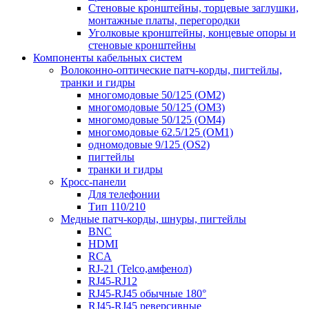
Стеновые кронштейны, торцевые заглушки,
монтажные платы, перегородки
Уголковые кронштейны, концевые опоры и
стеновые кронштейны
Компоненты кабельных систем
Волоконно-оптические патч-корды, пигтейлы,
транки и гидры
многомодовые 50/125 (OM2)
многомодовые 50/125 (OM3)
многомодовые 50/125 (OM4)
многомодовые 62.5/125 (OM1)
одномодовые 9/125 (OS2)
пигтейлы
транки и гидры
Кросс-панели
Для телефонии
Тип 110/210
Медные патч-корды, шнуры, пигтейлы
BNC
HDMI
RCA
RJ-21 (Telco,амфенол)
RJ45-RJ12
RJ45-RJ45 обычные 180°
RJ45-RJ45 реверсивные