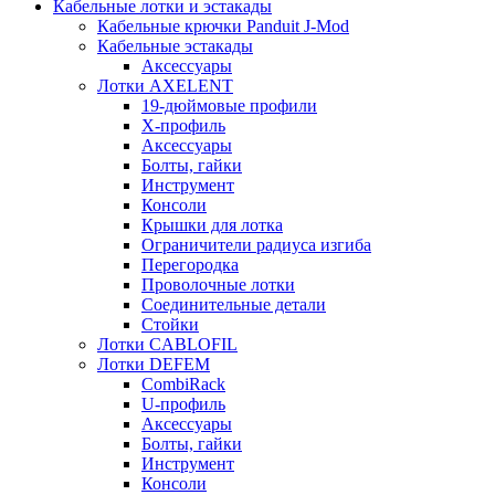
Кабельные лотки и эстакады
Кабельные крючки Panduit J-Mod
Кабельные эстакады
Аксессуары
Лотки AXELENT
19-дюймовые профили
X-профиль
Аксессуары
Болты, гайки
Инструмент
Консоли
Крышки для лотка
Ограничители радиуса изгиба
Перегородка
Проволочные лотки
Соединительные детали
Стойки
Лотки CABLOFIL
Лотки DEFEM
CombiRack
U-профиль
Аксессуары
Болты, гайки
Инструмент
Консоли