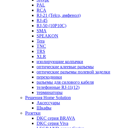
PAL
RCA
RJ-21 (Telco, амфенол)
RJ-45
RJ-50 (10P10C)
SMA
SPEAKON
Tera
TNC
TRS
XLR
изолирующие колпачки
оптические клеевые разъемы
оптические разъемы полевой заделки
переходники
разъемы для силового кабеля
телефонные RJ-11(12)
терминаторы
Решения Home Solution
Аксессуары
Шкафы
Розетки
DKC серия BRAVA
DKC серия Viva