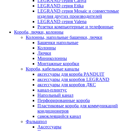
LEGRAND серия Cariva
LEGRAND серия Etika
LEGRAND серия Mosaic и совместимые
изделия других производителей
LEGRAND серия Valena
Розетки компьютерные и телефонные
Короба, лючки, колонны
Колонны, напольные башенки, лючки
Башенки напольные
Колонны
Лючки
Миниколонны
Монтажные коробки
Короба, кабельные каналы
аксессуары для короба PANDUIT
аксессуары для коробов LEGRAND
аксессуары для коробов ДКС
канал-плинтус
Напольный канал
Перфорированные короба
Пластиковые короба для коммуникаций
кондиционеров
самоклеящийся канал
Фальшпол
Аксессуары