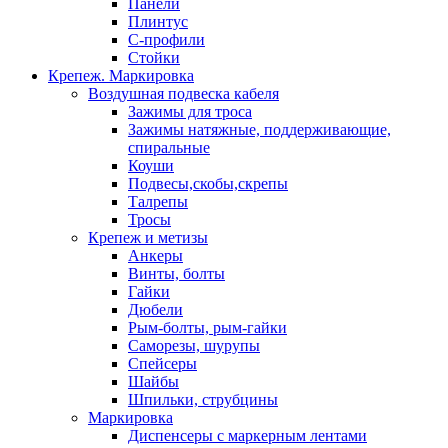
Панели
Плинтус
С-профили
Стойки
Крепеж. Маркировка
Воздушная подвеска кабеля
Зажимы для троса
Зажимы натяжные, поддерживающие,
спиральные
Коуши
Подвесы,скобы,скрепы
Талрепы
Тросы
Крепеж и метизы
Анкеры
Винты, болты
Гайки
Дюбели
Рым-болты, рым-гайки
Саморезы, шурупы
Спейсеры
Шайбы
Шпильки, струбцины
Маркировка
Диспенсеры с маркерным лентами