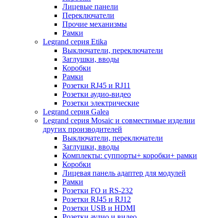
Лицевые панели
Переключатели
Прочие механизмы
Рамки
Legrand серия Etika
Выключатели, переключатели
Заглушки, вводы
Коробки
Рамки
Розетки RJ45 и RJ11
Розетки аудио-видео
Розетки электрические
Legrand серия Galea
Legrand серия Mosaic и совместимые изделии
других производителей
Выключатели, переключатели
Заглушки, вводы
Комплекты: суппорты+ коробки+ рамки
Коробки
Лицевая панель адаптер для модулей
Рамки
Розетки FO и RS-232
Розетки RJ45 и RJ12
Розетки USB и HDMI
Розетки аудио и видео