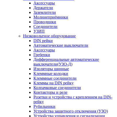
Аксессуары
Держатели
Заземлители
Молниеприёмники
Проводники
Соединители
УЗИП
Низковольтное оборудование
DIN рейки
Автоматические выключатели
Аксессуары
Гребенки
Дифференциальные автоматические
выключатели(УЗО-Д)
Изоляторы шинные
Клеммные колодки
Клеммные соединители
Клеммы на DIN рейку
Колпачковые соединители
Контакторы и реле
Розетки и устройства с креплением на DIN-
рейку
Рубильники
Устройства защитного отключения (УЗО)
Устройства управления и сигнализации