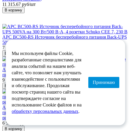
11 315.67 руб/шт
В корзину
APC BC500-RS Источник бесперебойного питания Back-UPS
500VA на 300 Вт/500 В·А, 4 розетки Schuko CEE 7, 230 В
7 001.06 руб/шт
Мы используем файлы Cookie,
В корзину
разработанные специалистами для
анализа событий на нашем веб-
APC BX650CI-RS Back-UPS RS Источник бесперебойного
сайте, что позволяет нам улучшать
питания на 650VA/390W, 230V (замена BR650CI-RS)
взаимодействие с пользователями
9 606.11 руб/шт
Принимаю
и обслуживание. Продолжая
В корзину
посмотр страниц нашего сайта вы
подтверждаете согласие на
использование Cookie файлов и на
APC BX500CI Back-UPS RS Источник бесперебойного
обработку персональных данных
.
питания на 500VA/300W, IEC 320 C13x3 (батарейное
резервное питание)
6 594.02 руб/шт
В корзину