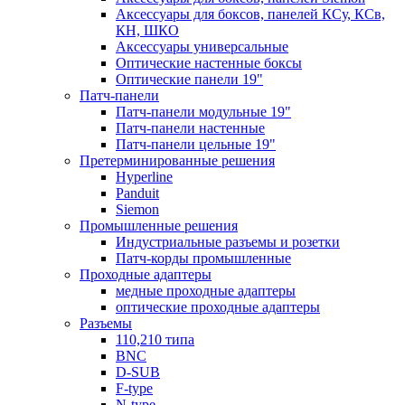
Аксессуары для боксов, панелей КСу, КСв,
КН, ШКО
Аксессуары универсальные
Оптические настенные боксы
Оптические панели 19"
Патч-панели
Патч-панели модульные 19"
Патч-панели настенные
Патч-панели цельные 19"
Претерминированные решения
Hyperline
Panduit
Siemon
Промышленные решения
Индустриальные разъемы и розетки
Патч-корды промышленные
Проходные адаптеры
медные проходные адаптеры
оптические проходные адаптеры
Разъемы
110,210 типа
BNC
D-SUB
F-type
N-type