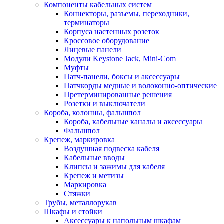
Компоненты кабельных систем
Коннекторы, разъемы, переходники,
терминаторы
Корпуса настенных розеток
Кроссовое оборудование
Лицевые панели
Модули Keystone Jack, Mini-Com
Муфты
Патч-панели, боксы и аксессуары
Патчкорды медные и волоконно-оптические
Претерминированные решения
Розетки и выключатели
Короба, колонны, фальшпол
Короба, кабельные каналы и аксессуары
Фальшпол
Крепеж, маркировка
Воздушная подвеска кабеля
Кабельные вводы
Клипсы и зажимы для кабеля
Крепеж и метизы
Маркировка
Стяжки
Трубы, металлорукав
Шкафы и стойки
Аксессуары к напольным шкафам