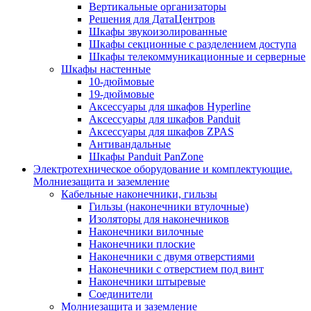
Вертикальные организаторы
Решения для ДатаЦентров
Шкафы звукоизолированные
Шкафы секционные с разделением доступа
Шкафы телекоммуникационные и серверные
Шкафы настенные
10-дюймовые
19-дюймовые
Аксессуары для шкафов Hyperline
Аксессуары для шкафов Panduit
Аксессуары для шкафов ZPAS
Антивандальные
Шкафы Panduit PanZone
Электротехническое оборудование и комплектующие.
Молниезащита и заземление
Кабельные наконечники, гильзы
Гильзы (наконечники втулочные)
Изоляторы для наконечников
Наконечники вилочные
Наконечники плоские
Наконечники с двумя отверстиями
Наконечники с отверстием под винт
Наконечники штыревые
Соединители
Молниезащита и заземление