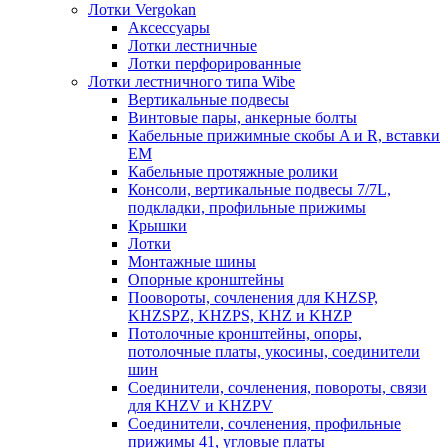
Лотки Vergokan
Аксессуары
Лотки лестничные
Лотки перфорированные
Лотки лестничного типа Wibe
Вертикальные подвесы
Винтовые пары, анкерные болты
Кабельные прижимные скобы A и R, вставки
EM
Кабельные протяжные ролики
Консоли, вертикальные подвесы 7/7L,
подкладки, профильные прижимы
Крышки
Лотки
Монтажные шины
Опорные кронштейны
Поовороты, сочленения для KHZSP,
KHZSPZ, KHZPS, KHZ и KHZP
Потолочные кронштейны, опоры,
потолочные платы, укосины, соединители
шин
Соединители, сочленения, повороты, связи
для KHZV и KHZPV
Соединители, сочленения, профильные
прижимы 41, угловые платы