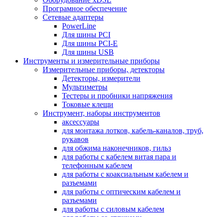
Програмное обеспечение
Сетевые адаптеры
PowerLine
Для шины PCI
Для шины PCI-E
Для шины USB
Инструменты и измерительные приборы
Измерительные приборы, детекторы
Детекторы, измерители
Мультиметры
Тестеры и пробники напряжения
Токовые клещи
Инструмент, наборы инструментов
аксессуары
для монтажа лотков, кабель-каналов, труб,
рукавов
для обжима наконечников, гильз
для работы с кабелем витая пара и
телефонным кабелем
для работы с коаксиальным кабелем и
разъемами
для работы с оптическим кабелем и
разъемами
для работы с силовым кабелем