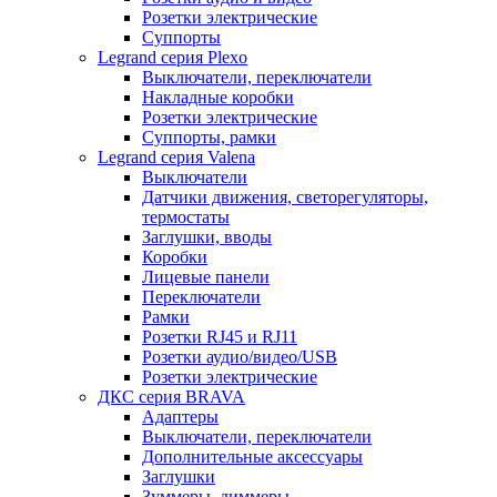
Розетки электрические
Суппорты
Legrand серия Plexo
Выключатели, переключатели
Накладные коробки
Розетки электрические
Суппорты, рамки
Legrand серия Valena
Выключатели
Датчики движения, светорегуляторы,
термостаты
Заглушки, вводы
Коробки
Лицевые панели
Переключатели
Рамки
Розетки RJ45 и RJ11
Розетки аудио/видео/USB
Розетки электрические
ДКС серия BRAVA
Адаптеры
Выключатели, переключатели
Дополнительные аксессуары
Заглушки
Зуммеры, диммеры