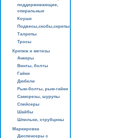
поддерживающие,
спиральные
Коуши
Подвесы,скобы,скрепы
Талрепы
Тросы
Крепеж и метизы
Анкеры
Винты, болты
Гайки
Дюбели
Рым-болты, рым-гайки
Саморезы, шурупы
Спейсеры
Шайбы
Шпильки, струбцины
Маркировка
Диспенсеры с