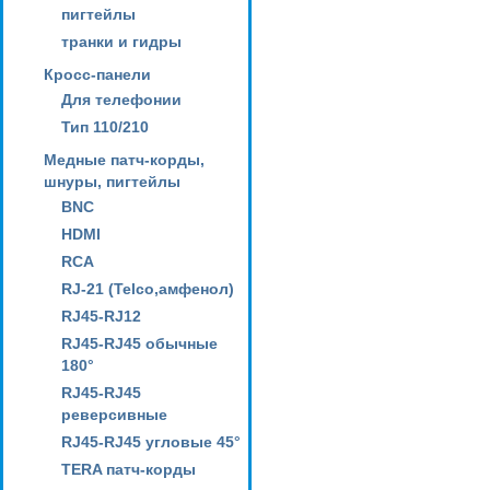
пигтейлы
транки и гидры
Кросс-панели
Для телефонии
Тип 110/210
Медные патч-корды,
шнуры, пигтейлы
BNC
HDMI
RCA
RJ-21 (Telco,амфенол)
RJ45-RJ12
RJ45-RJ45 обычные
180°
RJ45-RJ45
реверсивные
RJ45-RJ45 угловые 45°
TERA патч-корды