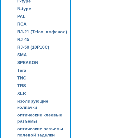
F-type
N-type
PAL
RCA
RJ-21 (Telco, амфенол)
RJ-45
RJ-50 (10P10C)
SMA
SPEAKON
Tera
TNC
TRS
XLR
изолирующие
колпачки
оптические клеевые
разъемы
оптические разъемы
полевой заделки