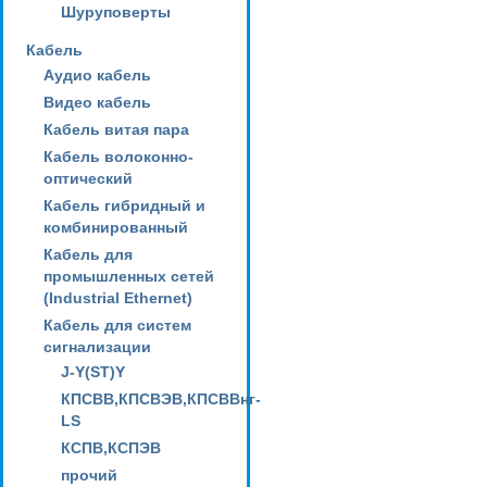
Шуруповерты
Кабель
Аудио кабель
Видео кабель
Кабель витая пара
Кабель волоконно-
оптический
Кабель гибридный и
комбинированный
Кабель для
промышленных сетей
(Industrial Ethernet)
Кабель для систем
сигнализации
J-Y(ST)Y
КПСВВ,КПСВЭВ,КПСВВнг-
LS
КСПВ,КСПЭВ
прочий