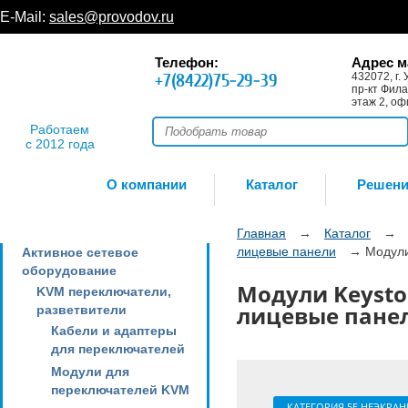
E-Mail:
sales@provodov.ru
Телефон:
Адрес м
+7(8422)75-29-39
432072, г. 
пр-кт Фила
этаж 2, оф
Работаем
с 2012 года
О компании
Каталог
Решен
Главная
→
Каталог
→
лицевые панели
→
Модули
Активное сетевое
оборудование
Модули Keyston
KVM переключатели,
лицевые пане
разветвители
Кабели и адаптеры
для переключателей
Модули для
переключателей KVM
КАТЕГОРИЯ 5Е НЕЭКРА