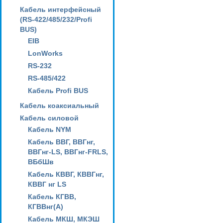
Кабель интерфейсный
(RS-422/485/232/Profi
BUS)
EIB
LonWorks
RS-232
RS-485/422
Кабель Profi BUS
Кабель коаксиальный
Кабель силовой
Кабель NYM
Кабель ВВГ, ВВГнг,
ВВГнг-LS, ВВГнг-FRLS,
ВБбШв
Кабель КВВГ, КВВГнг,
КВВГ нг LS
Кабель КГВВ,
КГВВнг(А)
Кабель МКШ, МКЭШ