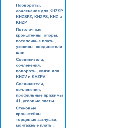
Поовороты,
сочленения для KHZSP,
KHZSPZ, KHZPS, KHZ и
KHZP
Потолочные
кронштейны, опоры,
потолочные платы,
укосины, соединители
шин
Соединители,
сочленения,
повороты, связи для
KHZV и KHZPV
Соединители,
сочленения,
профильные прижимы
41, угловые платы
Стеновые
кронштейны,
торцевые заглушки,
монтажные платы,