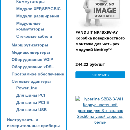
Коммутаторы
Модули XFP,SFP,GBIC
Модули расширения
Модульные
коммутаторы
PANDUIT NK4BXIW-AY
Стековые кабели
Коробка поверхностного
монтажа для четырех
Маршрутизаторы
модулей NetKey™
Медиаконвертеры
Оборудование VOIP
244.22 руб/шт
Оборудование xDSL
Програмное обеспечение
В КОРЗИНУ
Сетевые адаптеры
PowerLine
Для шины PCI
Для шины PCI-E
Для шины USB
Инструменты и
измерительные приборы