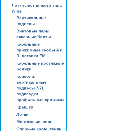
Лотки лестничного типа
Wibe
Вертикальные
подвесы
Винтовые пары,
анкерные болты
Кабельные
прижимные скобы A и
R, вставки EM
Кабельные протяжные
ролики
Консоли,
вертикальные
подвесы 7/7L,
подкладки,
профильные прижимы
Крышки
Лотки
Монтажные шины
Опорные кронштейны