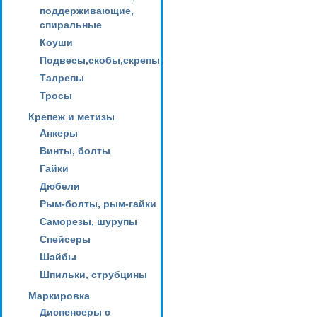
поддерживающие,
спиральные
Коуши
Подвесы,скобы,скрепы
Талрепы
Тросы
Крепеж и метизы
Анкеры
Винты, болты
Гайки
Дюбели
Рым-болты, рым-гайки
Саморезы, шурупы
Спейсеры
Шайбы
Шпильки, струбцины
Маркировка
Диспенсеры с