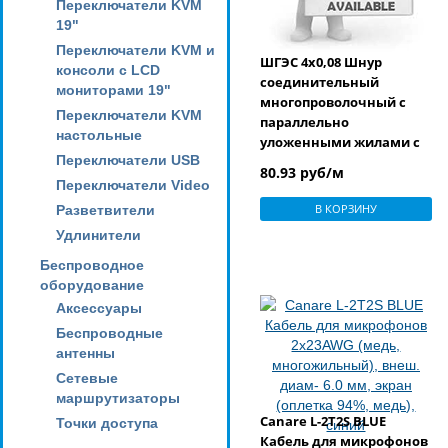
Переключатели KVM
19"
Переключатели KVM и
ШГЭС 4х0,08 Шнур
консоли с LCD
соединительный
мониторами 19"
многопроволочный с
Переключатели KVM
параллельно
настольные
уложенными жилами с
Переключатели USB
поливинлхлоридной
80.93 руб/м
изоляцией в
Переключатели Video
индивидуальном экране
В КОРЗИНУ
Разветвители
с оболочкой из ПВХ-
Удлинители
пластиката
Беспроводное
оборудование
Аксессуары
Беспроводные
антенны
Сетевые
маршрутизаторы
Canare L-2T2S BLUE
Точки доступа
Кабель для микрофонов