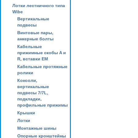
Лотки лестничного типа
Wibe
Вертикальные
подвесы
Винтовые пары,
анкерные болты
Кабельные
прижимные скобы A и
R, вставки EM
Кабельные протяжные
ролики
Консоли,
вертикальные
подвесы 7/7L,
подкладки,
профильные прижимы
Крышки
Лотки
Монтажные шины
Опорные кронштейны