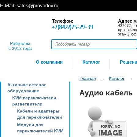
E-Mail:
sales@provodov.ru
Телефон:
Адрес м
+7(8422)75-29-39
432072, г. 
пр-кт Фила
этаж 2, оф
Работаем
с 2012 года
О компании
Каталог
Решен
Главная
→
Каталог
→
Активное сетевое
Аудио кабель
оборудование
KVM переключатели,
разветвители
Кабели и адаптеры
для переключателей
Модули для
переключателей KVM