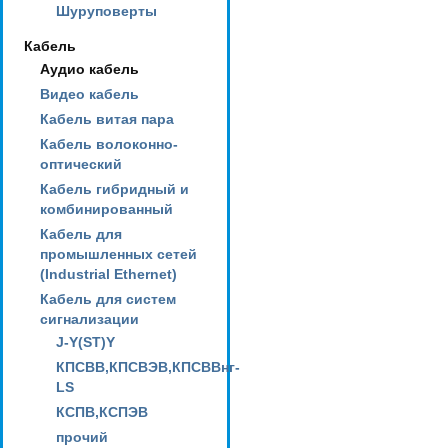
Шуруповерты
Кабель
Аудио кабель
Видео кабель
Кабель витая пара
Кабель волоконно-
оптический
Кабель гибридный и
комбинированный
Кабель для
промышленных сетей
(Industrial Ethernet)
Кабель для систем
сигнализации
J-Y(ST)Y
КПСВВ,КПСВЭВ,КПСВВнг-
LS
КСПВ,КСПЭВ
прочий