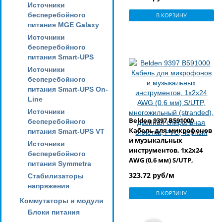
серый
Источники
бесперебойного
В КОРЗИНУ
питания MGE Galaxy
Источники
бесперебойного
питания Smart-UPS
Источники
бесперебойного
питания Smart-UPS On-
Line
Источники
Belden 9397 B591000
бесперебойного
Кабель для микрофонов
питания Smart-UPS VT
и музыкальных
Источники
инструментов, 1х2х24
бесперебойного
AWG (0,6 мм) S/UTP,
питания Symmetra
многожильный
323.72 руб/м
Стабилизаторы
(stranded), двойная
напряжения
спиральная оплетка,
В КОРЗИНУ
PVC, черный
Коммутаторы и модули
Блоки питания