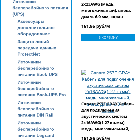
Источники
2x23AWG (медь,
бесперебойного питания
многожильный), внеш.
(UPS)
диам- 6.0 мм, экран
Аксессуары,
(оплетка 94%, медь),
161.86 руб/м
дополнительное
синий
оборудование
В КОРЗИНУ
Защита линий
передачи данных
ProtectNet
Источники
бесперебойного
питания Back-UPS
Источники
бесперебойного
питания Back-UPS Pro
Источники
Canare 2S7F GRAY Кабель
бесперебойного
для подключения
питания DIN Rail
акустических систем
2x16AWG(1.27 кв.мм),
Источники
медь, многожильный,
бесперебойного
внеш. диам- 6.8 мм,
питания Legrand
161.86 руб/м