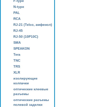
F-type
N-type
PAL
RCA
RJ-21 (Telco, амфенол)
RJ-45
RJ-50 (10P10C)
SMA
SPEAKON
Tera
TNC
TRS
XLR
изолирующие
колпачки
оптические клеевые
разъемы
оптические разъемы
полевой заделки