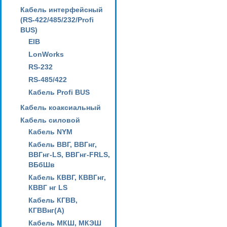
Кабель интерфейсный
(RS-422/485/232/Profi
BUS)
EIB
LonWorks
RS-232
RS-485/422
Кабель Profi BUS
Кабель коаксиальный
Кабель силовой
Кабель NYM
Кабель ВВГ, ВВГнг,
ВВГнг-LS, ВВГнг-FRLS,
ВБбШв
Кабель КВВГ, КВВГнг,
КВВГ нг LS
Кабель КГВВ,
КГВВнг(А)
Кабель МКШ, МКЭШ