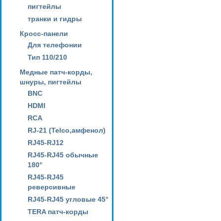
пигтейлы
транки и гидры
Кросс-панели
Для телефонии
Тип 110/210
Медные патч-корды,
шнуры, пигтейлы
BNC
HDMI
RCA
RJ-21 (Telco,амфенол)
RJ45-RJ12
RJ45-RJ45 обычные
180°
RJ45-RJ45
реверсивные
RJ45-RJ45 угловые 45°
TERA патч-корды