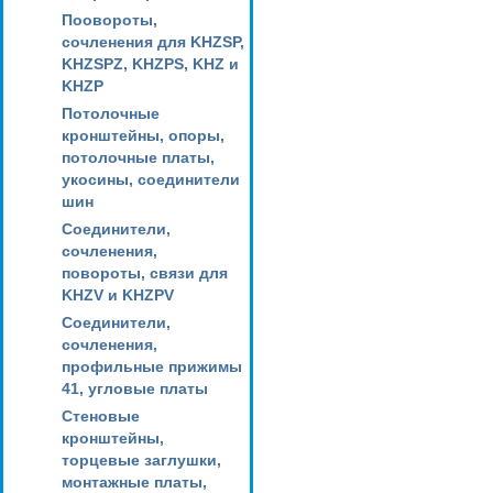
Поовороты,
сочленения для KHZSP,
KHZSPZ, KHZPS, KHZ и
KHZP
Потолочные
кронштейны, опоры,
потолочные платы,
укосины, соединители
шин
Соединители,
сочленения,
повороты, связи для
KHZV и KHZPV
Соединители,
сочленения,
профильные прижимы
41, угловые платы
Стеновые
кронштейны,
торцевые заглушки,
монтажные платы,