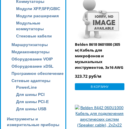
Коммутаторы
Модули XFP,SFP,GBIC
Модули расширения
Модульные
коммутаторы
Стековые кабели
Belden 8618 0601000 (305
Маршрутизаторы
м) Кабель для
Медиаконвертеры
микрофонов и
Оборудование VOIP
музыкальных
Оборудование xDSL
инструментов, 3х16 AWG
(19х29), многожильный,
Програмное обеспечение
323.72 руб/м
экран Beldfoil® (100%),
Сетевые адаптеры
-20°C - +80°C, PVC, цвет
В КОРЗИНУ
PowerLine
хром (цена за 1 м)
Для шины PCI
Для шины PCI-E
Для шины USB
Инструменты и
измерительные приборы