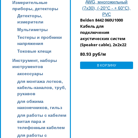
Измерительные
приборы, детекторы
Детекторы,
Belden 8442 060U1000
измерители
Кабель для
Мультиметры
подключения
Тестеры и пробники
акустических систем
напряжения
(Speaker cable), 2x2x22
AWG, многожильный
Токовые клещи
80.93 руб/м
(7х30), (-20°С - + 60°С), PVC
Инструмент, наборы
В КОРЗИНУ
инструментов
аксессуары
для монтажа лотков,
кабель-каналов, труб,
рукавов
для обжима
наконечников, гильз
для работы с кабелем
витая пара и
телефонным кабелем
для работы с