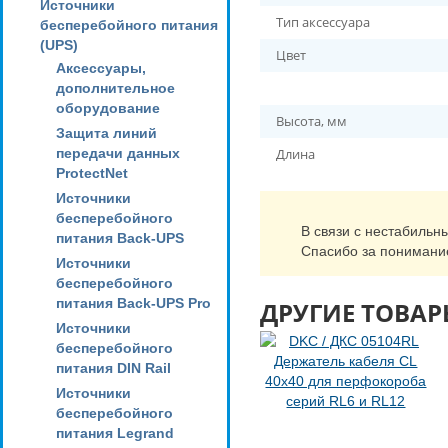
Источники
Тип аксессуара
бесперебойного питания
(UPS)
Цвет
Аксессуары,
дополнительное
оборудование
Высота, мм
Защита линий
передачи данных
Длина
ProtectNet
Источники
бесперебойного
В связи с нестабильн
питания Back-UPS
Спасибо за понимани
Источники
бесперебойного
питания Back-UPS Pro
ДРУГИЕ ТОВАР
Источники
бесперебойного
питания DIN Rail
Источники
бесперебойного
питания Legrand