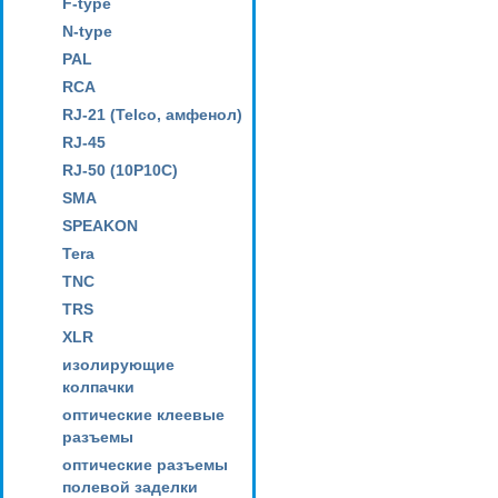
F-type
N-type
PAL
RCA
RJ-21 (Telco, амфенол)
RJ-45
RJ-50 (10P10C)
SMA
SPEAKON
Tera
TNC
TRS
XLR
изолирующие
колпачки
оптические клеевые
разъемы
оптические разъемы
полевой заделки