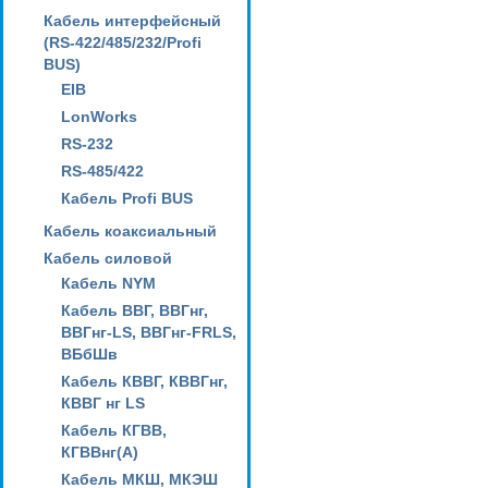
Кабель интерфейсный
(RS-422/485/232/Profi
BUS)
EIB
LonWorks
RS-232
RS-485/422
Кабель Profi BUS
Кабель коаксиальный
Кабель силовой
Кабель NYM
Кабель ВВГ, ВВГнг,
ВВГнг-LS, ВВГнг-FRLS,
ВБбШв
Кабель КВВГ, КВВГнг,
КВВГ нг LS
Кабель КГВВ,
КГВВнг(А)
Кабель МКШ, МКЭШ