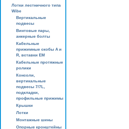
Лотки лестничного типа
Wibe
Вертикальные
подвесы
Винтовые пары,
анкерные болты
Кабельные
прижимные скобы A и
R, вставки EM
Кабельные протяжные
ролики
Консоли,
вертикальные
подвесы 7/7L,
подкладки,
профильные прижимы
Крышки
Лотки
Монтажные шины
Опорные кронштейны