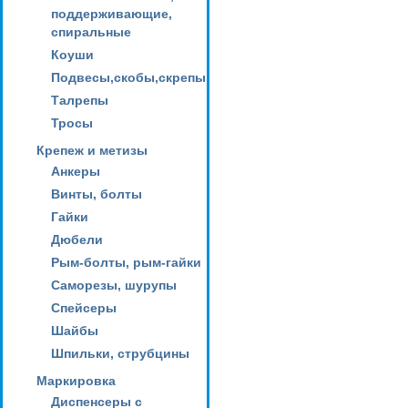
поддерживающие,
спиральные
Коуши
Подвесы,скобы,скрепы
Талрепы
Тросы
Крепеж и метизы
Анкеры
Винты, болты
Гайки
Дюбели
Рым-болты, рым-гайки
Саморезы, шурупы
Спейсеры
Шайбы
Шпильки, струбцины
Маркировка
Диспенсеры с