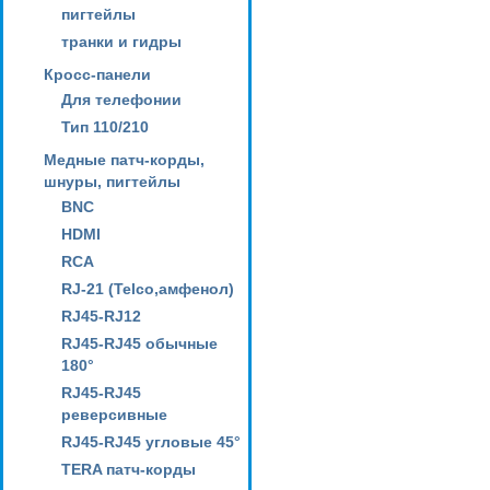
пигтейлы
транки и гидры
Кросс-панели
Для телефонии
Тип 110/210
Медные патч-корды,
шнуры, пигтейлы
BNC
HDMI
RCA
RJ-21 (Telco,амфенол)
RJ45-RJ12
RJ45-RJ45 обычные
180°
RJ45-RJ45
реверсивные
RJ45-RJ45 угловые 45°
TERA патч-корды