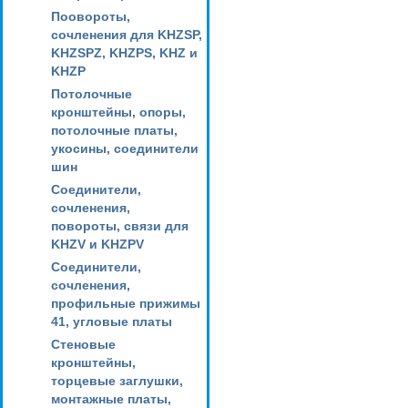
Поовороты,
сочленения для KHZSP,
KHZSPZ, KHZPS, KHZ и
KHZP
Потолочные
кронштейны, опоры,
потолочные платы,
укосины, соединители
шин
Соединители,
сочленения,
повороты, связи для
KHZV и KHZPV
Соединители,
сочленения,
профильные прижимы
41, угловые платы
Стеновые
кронштейны,
торцевые заглушки,
монтажные платы,