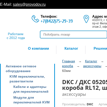
E-Mail:
sales@provodov.ru
Телефон:
Адрес м
+7(8422)75-29-39
432072, г. 
пр-кт Фила
этаж 2, оф
Работаем
с 2012 года
О компании
Каталог
Решен
Главная
→
Каталог
→
короба
→
аксессуары
Активное сетевое
60мм
оборудование
KVM переключатели,
DKC / ДКС 052
разветвители
короба RL12, 
Кабели и адаптеры
для переключателей
аксессуары
Модули для
переключателей KVM
Производитель:
DKC
Артик