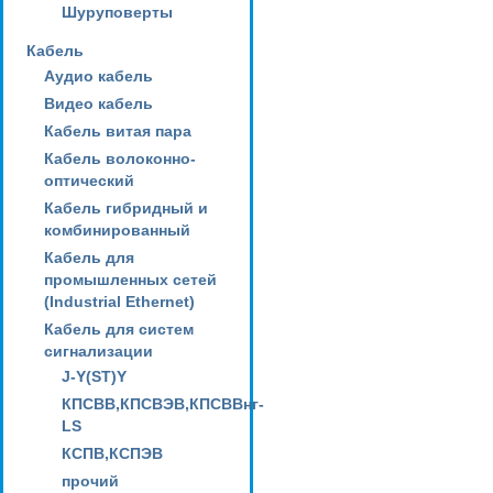
Шуруповерты
Кабель
Аудио кабель
Видео кабель
Кабель витая пара
Кабель волоконно-
оптический
Кабель гибридный и
комбинированный
Кабель для
промышленных сетей
(Industrial Ethernet)
Кабель для систем
сигнализации
J-Y(ST)Y
КПСВВ,КПСВЭВ,КПСВВнг-
LS
КСПВ,КСПЭВ
прочий