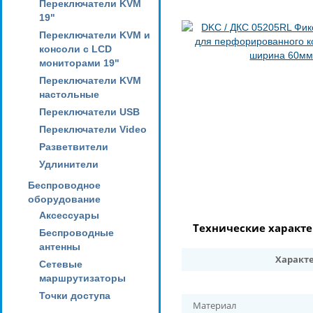
Переключатели KVM
19"
Переключатели KVM и
консоли с LCD
мониторами 19"
Переключатели KVM
настольные
Переключатели USB
Переключатели Video
Разветвители
Удлинители
Беспроводное
оборудование
Аксессуары
Технические характ
Беспроводные
антенны
Характ
Сетевые
маршрутизаторы
Точки доступа
Материал