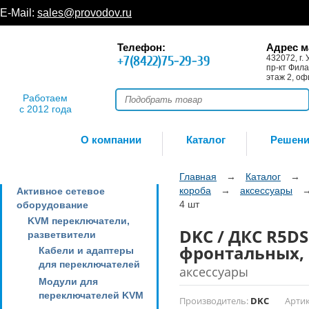
E-Mail:
sales@provodov.ru
Телефон:
Адрес м
+7(8422)75-29-39
432072, г. 
пр-кт Фила
этаж 2, оф
Работаем
с 2012 года
О компании
Каталог
Решен
Главная
→
Каталог
→
короба
→
аксессуары
Активное сетевое
4 шт
оборудование
KVM переключатели,
DKC / ДКС R5D
разветвители
фронтальных, 
Кабели и адаптеры
для переключателей
аксессуары
Модули для
переключателей KVM
Производитель:
DKC
Артик