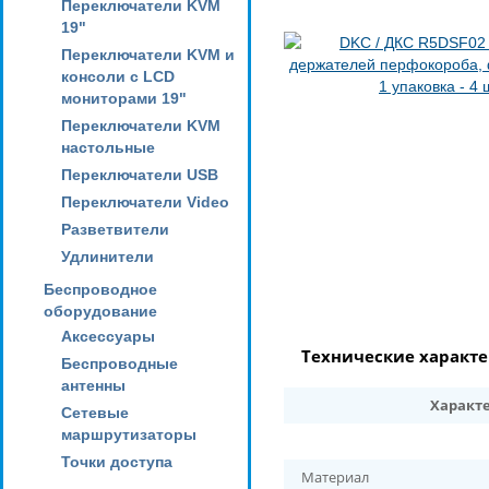
Переключатели KVM
19"
Переключатели KVM и
консоли с LCD
мониторами 19"
Переключатели KVM
настольные
Переключатели USB
Переключатели Video
Разветвители
Удлинители
Беспроводное
оборудование
Аксессуары
Технические характ
Беспроводные
антенны
Характ
Сетевые
маршрутизаторы
Точки доступа
Материал