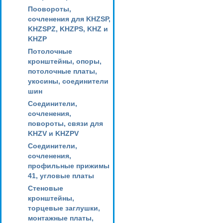
Поовороты,
сочленения для KHZSP,
KHZSPZ, KHZPS, KHZ и
KHZP
Потолочные
кронштейны, опоры,
потолочные платы,
укосины, соединители
шин
Соединители,
сочленения,
повороты, связи для
KHZV и KHZPV
Соединители,
сочленения,
профильные прижимы
41, угловые платы
Стеновые
кронштейны,
торцевые заглушки,
монтажные платы,