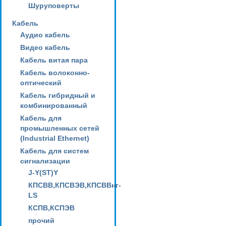
Шуруповерты
Кабель
Аудио кабель
Видео кабель
Кабель витая пара
Кабель волоконно-
оптический
Кабель гибридный и
комбинированный
Кабель для
промышленных сетей
(Industrial Ethernet)
Кабель для систем
сигнализации
J-Y(ST)Y
КПСВВ,КПСВЭВ,КПСВВнг-
LS
КСПВ,КСПЭВ
прочий