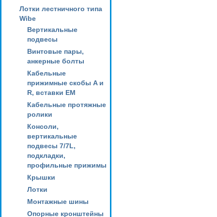
Лотки лестничного типа
Wibe
Вертикальные
подвесы
Винтовые пары,
анкерные болты
Кабельные
прижимные скобы A и
R, вставки EM
Кабельные протяжные
ролики
Консоли,
вертикальные
подвесы 7/7L,
подкладки,
профильные прижимы
Крышки
Лотки
Монтажные шины
Опорные кронштейны