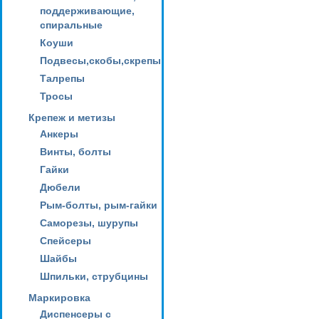
поддерживающие,
спиральные
Коуши
Подвесы,скобы,скрепы
Талрепы
Тросы
Крепеж и метизы
Анкеры
Винты, болты
Гайки
Дюбели
Рым-болты, рым-гайки
Саморезы, шурупы
Спейсеры
Шайбы
Шпильки, струбцины
Маркировка
Диспенсеры с