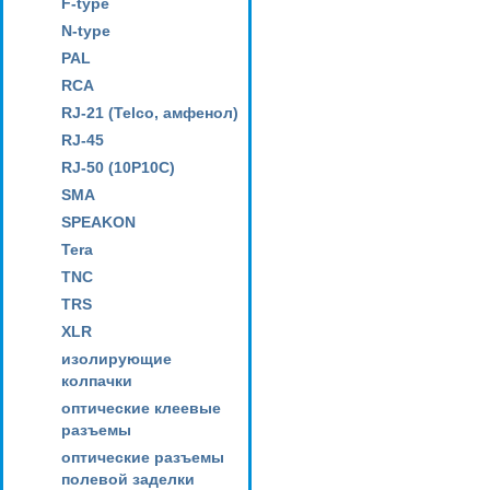
F-type
N-type
PAL
RCA
RJ-21 (Telco, амфенол)
RJ-45
RJ-50 (10P10C)
SMA
SPEAKON
Tera
TNC
TRS
XLR
изолирующие
колпачки
оптические клеевые
разъемы
оптические разъемы
полевой заделки