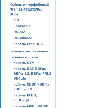
Кабель интерфейсный
(RS-422/485/232/Profi
BUS)
EIB
LonWorks
RS-232
RS-485/422
Кабель Profi BUS
Кабель коаксиальный
Кабель силовой
Кабель NYM
Кабель ВВГ, ВВГнг,
ВВГнг-LS, ВВГнг-FRLS,
ВБбШв
Кабель КВВГ, КВВГнг,
КВВГ нг LS
Кабель КГВВ,
КГВВнг(А)
Кабель МКШ, МКЭШ