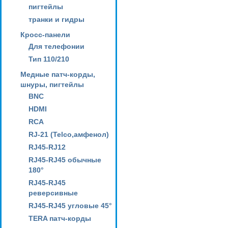
пигтейлы
транки и гидры
Кросс-панели
Для телефонии
Тип 110/210
Медные патч-корды,
шнуры, пигтейлы
BNC
HDMI
RCA
RJ-21 (Telco,амфенол)
RJ45-RJ12
RJ45-RJ45 обычные
180°
RJ45-RJ45
реверсивные
RJ45-RJ45 угловые 45°
TERA патч-корды