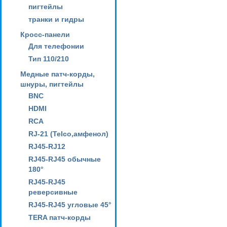
пигтейлы
транки и гидры
Кросс-панели
Для телефонии
Тип 110/210
Медные патч-корды,
шнуры, пигтейлы
BNC
HDMI
RCA
RJ-21 (Telco,амфенол)
RJ45-RJ12
RJ45-RJ45 обычные
180°
RJ45-RJ45
реверсивные
RJ45-RJ45 угловые 45°
TERA патч-корды