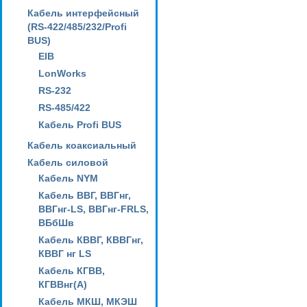
Кабель интерфейсный
(RS-422/485/232/Profi
BUS)
EIB
LonWorks
RS-232
RS-485/422
Кабель Profi BUS
Кабель коаксиальный
Кабель силовой
Кабель NYM
Кабель ВВГ, ВВГнг,
ВВГнг-LS, ВВГнг-FRLS,
ВБбШв
Кабель КВВГ, КВВГнг,
КВВГ нг LS
Кабель КГВВ,
КГВВнг(А)
Кабель МКШ, МКЭШ