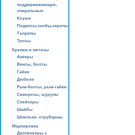
поддерживающие,
спиральные
Коуши
Подвесы,скобы,скрепы
Талрепы
Тросы
Крепеж и метизы
Анкеры
Винты, болты
Гайки
Дюбели
Рым-болты, рым-гайки
Саморезы, шурупы
Спейсеры
Шайбы
Шпильки, струбцины
Маркировка
Диспенсеры с