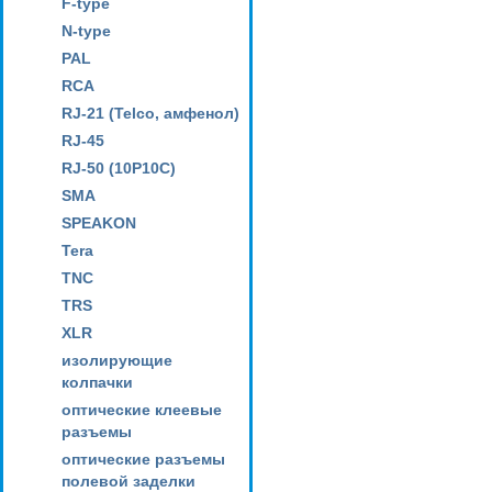
F-type
N-type
PAL
RCA
RJ-21 (Telco, амфенол)
RJ-45
RJ-50 (10P10C)
SMA
SPEAKON
Tera
TNC
TRS
XLR
изолирующие
колпачки
оптические клеевые
разъемы
оптические разъемы
полевой заделки