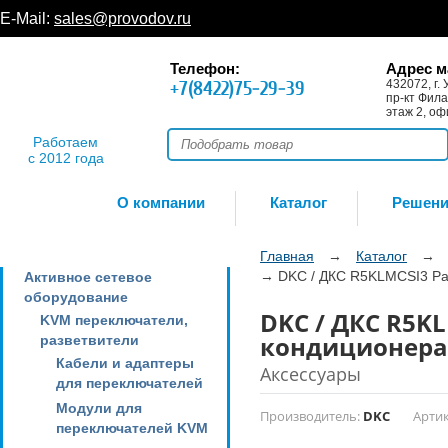
E-Mail:
sales@provodov.ru
Телефон:
Адрес м
+7(8422)75-29-39
432072, г. 
пр-кт Фила
этаж 2, оф
Работаем
с 2012 года
О компании
Каталог
Решен
Главная
→
Каталог
→
→
DKC / ДКС R5KLMCSI3 Ра
Активное сетевое
оборудование
DKC / ДКС R5K
KVM переключатели,
кондиционера 
разветвители
Кабели и адаптеры
Аксессуары
для переключателей
Модули для
Производитель:
DKC
Артик
переключателей KVM