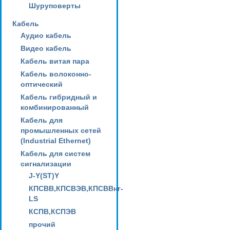
Шуруповерты
Кабель
Аудио кабель
Видео кабель
Кабель витая пара
Кабель волоконно-
оптический
Кабель гибридный и
комбинированный
Кабель для
промышленных сетей
(Industrial Ethernet)
Кабель для систем
сигнализации
J-Y(ST)Y
КПСВВ,КПСВЭВ,КПСВВнг-
LS
КСПВ,КСПЭВ
прочий