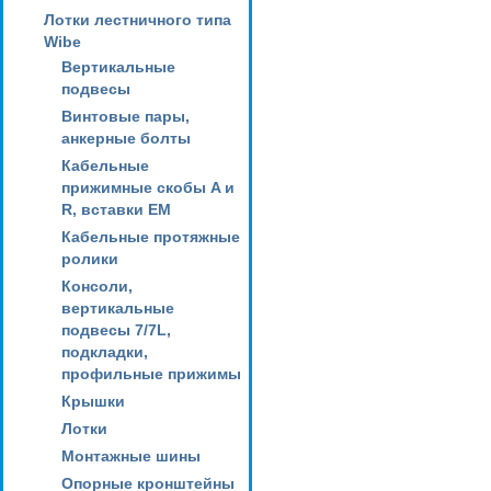
Лотки лестничного типа
Wibe
Вертикальные
подвесы
Винтовые пары,
анкерные болты
Кабельные
прижимные скобы A и
R, вставки EM
Кабельные протяжные
ролики
Консоли,
вертикальные
подвесы 7/7L,
подкладки,
профильные прижимы
Крышки
Лотки
Монтажные шины
Опорные кронштейны