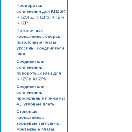
Поовороты,
сочленения для KHZSP,
KHZSPZ, KHZPS, KHZ и
KHZP
Потолочные
кронштейны, опоры,
потолочные платы,
укосины, соединители
шин
Соединители,
сочленения,
повороты, связи для
KHZV и KHZPV
Соединители,
сочленения,
профильные прижимы
41, угловые платы
Стеновые
кронштейны,
торцевые заглушки,
монтажные платы,