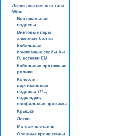
Лотки лестничного типа
Wibe
Вертикальные
подвесы
Винтовые пары,
анкерные болты
Кабельные
прижимные скобы A и
R, вставки EM
Кабельные протяжные
ролики
Консоли,
вертикальные
подвесы 7/7L,
подкладки,
профильные прижимы
Крышки
Лотки
Монтажные шины
Опорные кронштейны