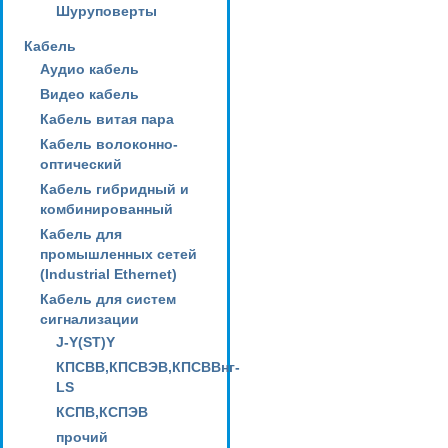
Шуруповерты
Кабель
Аудио кабель
Видео кабель
Кабель витая пара
Кабель волоконно-
оптический
Кабель гибридный и
комбинированный
Кабель для
промышленных сетей
(Industrial Ethernet)
Кабель для систем
сигнализации
J-Y(ST)Y
КПСВВ,КПСВЭВ,КПСВВнг-
LS
КСПВ,КСПЭВ
прочий