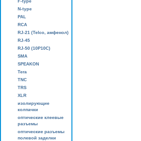
F-type
N-type
PAL
RCA
RJ-21 (Telco, амфенол)
RJ-45
RJ-50 (10P10C)
SMA
SPEAKON
Tera
TNC
TRS
XLR
изолирующие
колпачки
оптические клеевые
разъемы
оптические разъемы
полевой заделки