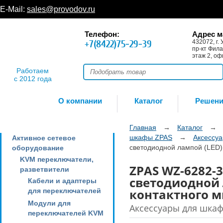
E-Mail:
sales@provodov.ru
Телефон:
Адрес м
+7(8422)75-29-39
432072, г. 
пр-кт Фила
этаж 2, оф
Работаем
с 2012 года
О компании
Каталог
Решен
Главная
→
Каталог
→
шкафы ZPAS
→
Аксессу
Активное сетевое
светодиодной лампой (LED)
оборудование
KVM переключатели,
ZPAS WZ-6282-
разветвители
светодиодной 
Кабели и адаптеры
контактного 
для переключателей
Модули для
Аксессуары для шкаф
переключателей KVM