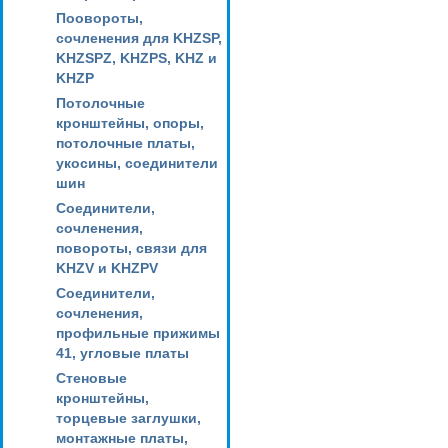
Поовороты,
сочленения для KHZSP,
KHZSPZ, KHZPS, KHZ и
KHZP
Потолочные
кронштейны, опоры,
потолочные платы,
укосины, соединители
шин
Соединители,
сочленения,
повороты, связи для
KHZV и KHZPV
Соединители,
сочленения,
профильные прижимы
41, угловые платы
Стеновые
кронштейны,
торцевые заглушки,
монтажные платы,