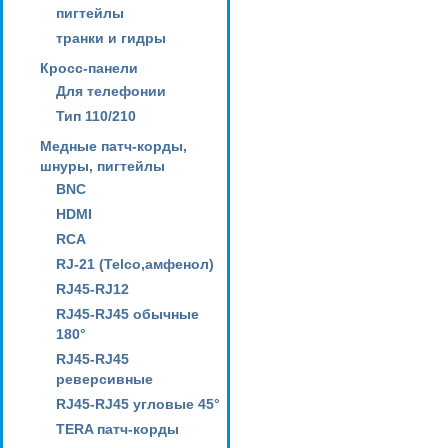
пигтейлы
транки и гидры
Кросс-панели
Для телефонии
Тип 110/210
Медные патч-корды,
шнуры, пигтейлы
BNC
HDMI
RCA
RJ-21 (Telco,амфенол)
RJ45-RJ12
RJ45-RJ45 обычные
180°
RJ45-RJ45
реверсивные
RJ45-RJ45 угловые 45°
TERA патч-корды