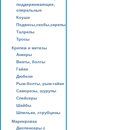
поддерживающие,
спиральные
Коуши
Подвесы,скобы,скрепы
Талрепы
Тросы
Крепеж и метизы
Анкеры
Винты, болты
Гайки
Дюбели
Рым-болты, рым-гайки
Саморезы, шурупы
Спейсеры
Шайбы
Шпильки, струбцины
Маркировка
Диспенсеры с