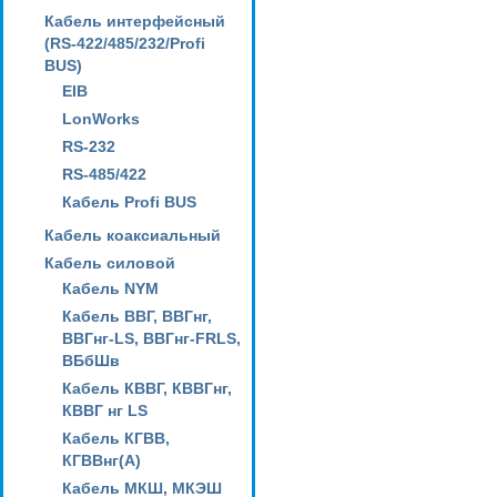
Кабель интерфейсный
(RS-422/485/232/Profi
BUS)
EIB
LonWorks
RS-232
RS-485/422
Кабель Profi BUS
Кабель коаксиальный
Кабель силовой
Кабель NYM
Кабель ВВГ, ВВГнг,
ВВГнг-LS, ВВГнг-FRLS,
ВБбШв
Кабель КВВГ, КВВГнг,
КВВГ нг LS
Кабель КГВВ,
КГВВнг(А)
Кабель МКШ, МКЭШ