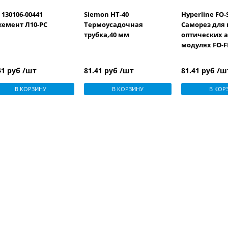
 130106-00441
Siemon HT-40
Hyperline FO
емент Л10-РС
Термоусадочная
Саморез для
трубка,40 мм
оптических а
модулях FO-F
41 руб /шт
81.41 руб /шт
81.41 руб /ш
В КОРЗИНУ
В КОРЗИНУ
В КОР