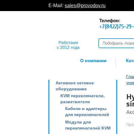
E-Mail:
sales@provodov.ru
Телефон:
+7(8422)75-29
Работаем
с 2012 года
О компании
Кат
Гла
уни
Активное сетевое
оборудование
H
KVM переключатели,
si
разветвители
Кабели и адаптеры
Ак
для переключателей
Модули для
Про
переключателей KVM