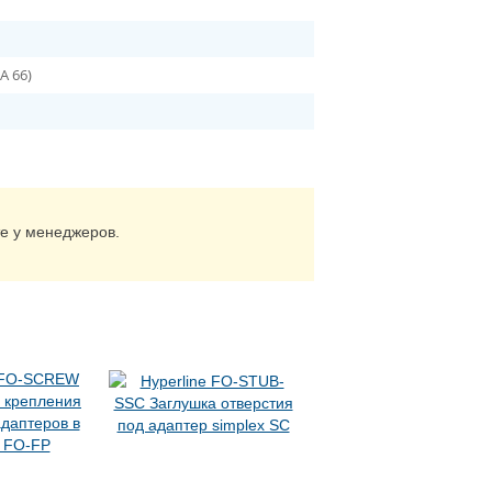
A 66)
те у менеджеров.