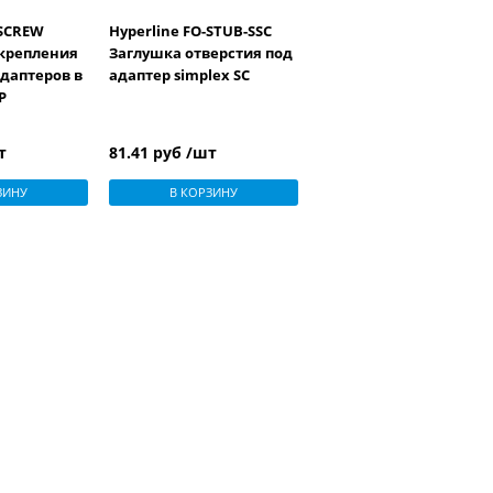
-SCREW
Hyperline FO-STUB-SSC
 крепления
Заглушка отверстия под
даптеров в
адаптер simplex SC
P
т
81.41 руб /шт
ЗИНУ
В КОРЗИНУ