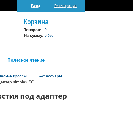
Вход
Регистрация
Корзина
Товаров:
0
На сумму:
0 руб
Полезное чтение
ческие кроссы
→
Аксессуары
аптер simplex SC
рстия под адаптер