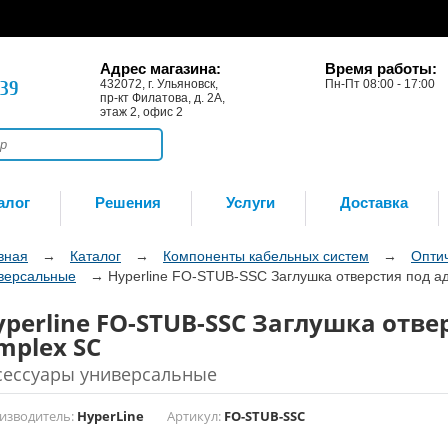
Адрес магазина:
Время работы:
-39
432072, г. Ульяновск,
Пн-Пт 08:00 - 17:00
пр-кт Филатова, д. 2А,
этаж 2, офис 2
алог
Решения
Услуги
Доставка
вная
→
Каталог
→
Компоненты кабельных систем
→
Опти
версальные
→
Hyperline FO-STUB-SSC Заглушка отверстия под ад
yperline FO-STUB-SSC Заглушка отве
mplex SC
сессуары универсальные
изводитель:
HyperLine
Артикул:
FO-STUB-SSC