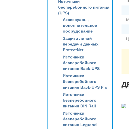
Т
Источники
бесперебойного питания
(UPS)
М
Аксессуары,
дополнительное
оборудование
Защита линий
Ц
передачи данных
ProtectNet
Источники
бесперебойного
питания Back-UPS
Источники
бесперебойного
Д
питания Back-UPS Pro
Источники
бесперебойного
питания DIN Rail
Источники
бесперебойного
питания Legrand