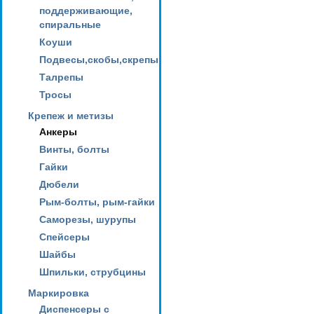
поддерживающие,
спиральные
Коуши
Подвесы,скобы,скрепы
Талрепы
Тросы
Крепеж и метизы
Анкеры
Винты, болты
Гайки
Дюбели
Рым-болты, рым-гайки
Саморезы, шурупы
Спейсеры
Шайбы
Шпильки, струбцины
Маркировка
Диспенсеры с