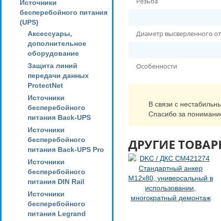
Резьба
Источники
бесперебойного питания
(UPS)
Диаметр высверленного о
Аксессуары,
дополнительное
оборудование
Защита линий
Особенности
передачи данных
ProtectNet
Источники
В связи с нестабильн
бесперебойного
Спасибо за понимани
питания Back-UPS
Источники
бесперебойного
ДРУГИЕ ТОВАР
питания Back-UPS Pro
Источники
бесперебойного
питания DIN Rail
Источники
бесперебойного
питания Legrand