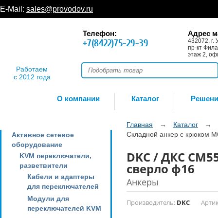
E-Mail:
sales@provodov.ru
Телефон:
Адрес м
+7(8422)75-29-39
432072, г. 
пр-кт Фила
этаж 2, оф
Работаем
с 2012 года
О компании
Каталог
Решен
Главная
→
Каталог
→
Складной анкер с крюком М
Активное сетевое
оборудование
DKC / ДКС CM5
KVM переключатели,
сверло ф16
разветвители
Кабели и адаптеры
Анкеры
для переключателей
Модули для
Производитель:
DKC
Артик
переключателей KVM