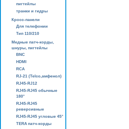
пигтейлы
транки и гидры
Кросс-панели
Для телефонии
Тип 110/210
Медные патч-корды,
шнуры, пигтейлы
BNC
HDMI
RCA
RJ-21 (Telco,амфенол)
RJ45-RJ12
RJ45-RJ45 обычные
180°
RJ45-RJ45
реверсивные
RJ45-RJ45 угловые 45°
TERA патч-корды