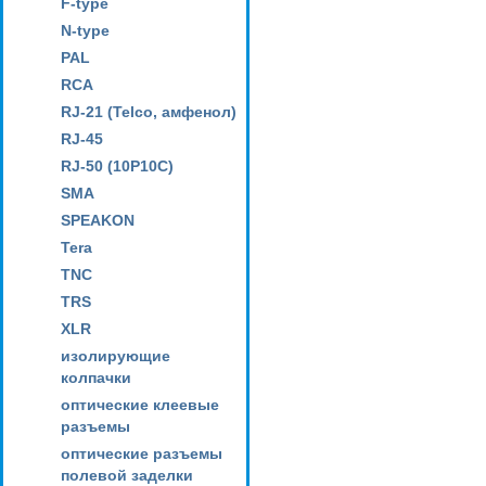
F-type
N-type
PAL
RCA
RJ-21 (Telco, амфенол)
RJ-45
RJ-50 (10P10C)
SMA
SPEAKON
Tera
TNC
TRS
XLR
изолирующие
колпачки
оптические клеевые
разъемы
оптические разъемы
полевой заделки