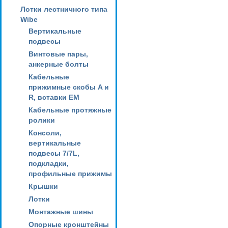
Лотки лестничного типа
Wibe
Вертикальные
подвесы
Винтовые пары,
анкерные болты
Кабельные
прижимные скобы A и
R, вставки EM
Кабельные протяжные
ролики
Консоли,
вертикальные
подвесы 7/7L,
подкладки,
профильные прижимы
Крышки
Лотки
Монтажные шины
Опорные кронштейны