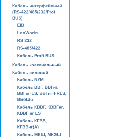
Кабель интерфейсный
(RS-422/485/232/Profi
BUS)
EIB
LonWorks
RS-232
RS-485/422
Кабель Profi BUS
Кабель коаксиальный
Кабель силовой
Кабель NYM
Кабель ВВГ, ВВГнг,
ВВГнг-LS, ВВГнг-FRLS,
ВБбШв
Кабель КВВГ, КВВГнг,
КВВГ нг LS
Кабель КГВВ,
КГВВнг(А)
Кабель МКШ, МКЭШ