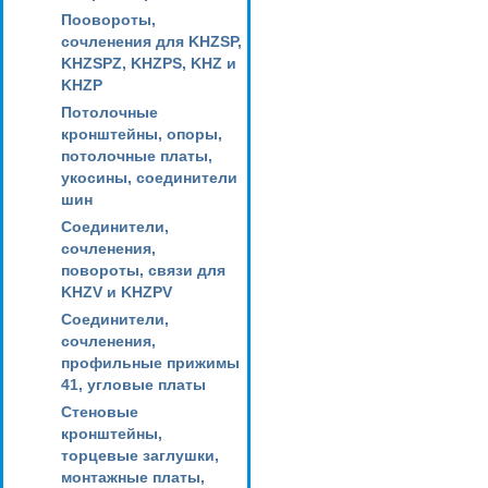
Поовороты,
сочленения для KHZSP,
KHZSPZ, KHZPS, KHZ и
KHZP
Потолочные
кронштейны, опоры,
потолочные платы,
укосины, соединители
шин
Соединители,
сочленения,
повороты, связи для
KHZV и KHZPV
Соединители,
сочленения,
профильные прижимы
41, угловые платы
Стеновые
кронштейны,
торцевые заглушки,
монтажные платы,