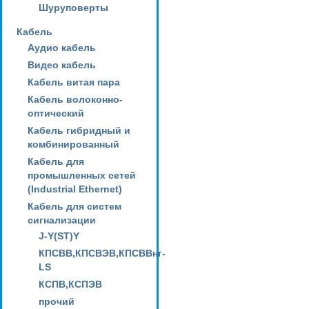
Шуруповерты
Кабель
Аудио кабель
Видео кабель
Кабель витая пара
Кабель волоконно-
оптический
Кабель гибридный и
комбинированный
Кабель для
промышленных сетей
(Industrial Ethernet)
Кабель для систем
сигнализации
J-Y(ST)Y
КПСВВ,КПСВЭВ,КПСВВнг-
LS
КСПВ,КСПЭВ
прочий