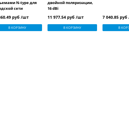
ъемами N-type для
двойной поляризации,
одской сети
16 dBi
360.49 руб /шт
11 977.54 руб /шт
7 040.85 руб
В КОРЗИНУ
В КОРЗИНУ
В КОР