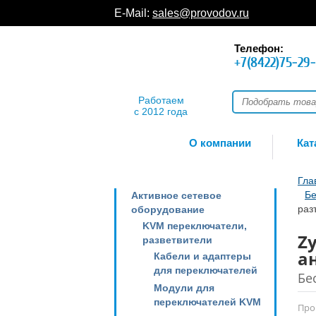
E-Mail:
sales@provodov.ru
Телефон:
+7(8422)75-29
Работаем
с 2012 года
О компании
Кат
Гла
Бе
Активное сетевое
раз
оборудование
KVM переключатели,
Zy
разветвители
а
Кабели и адаптеры
для переключателей
Бе
Модули для
переключателей KVM
Про