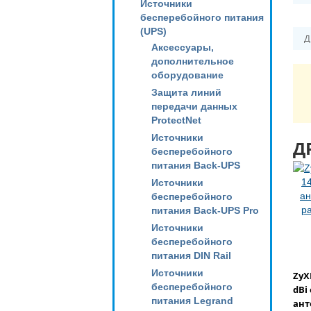
Источники
бесперебойного питания
(UPS)
Д
Аксессуары,
дополнительное
оборудование
Защита линий
передачи данных
ProtectNet
Источники
Д
бесперебойного
питания Back-UPS
Источники
бесперебойного
питания Back-UPS Pro
Источники
бесперебойного
питания DIN Rail
Источники
ZyX
бесперебойного
dBi
питания Legrand
ант