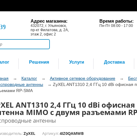
Адрес магазина:
Время работы:
-39
432072, г. Ульяновск,
Пн-Пт 08:00 - 17:00
пр-кт Филатова, д. 2А,
этаж 2, офис 2
алог
Решения
Услуги
Доставка
вная
→
Каталог
→
Активное сетевое оборудование
→
Бес
спроводные антенны
→
ZyXEL ANT1310 2,4 ГГц 10 dBi офисная 
ъемами RP-SMA
XEL ANT1310 2,4 ГГц 10 dBi офисная
нтенна MIMO с двумя разъемами R
спроводные антенны
изводитель:
ZyXEL
Артикул:
4IZ0QAMWB