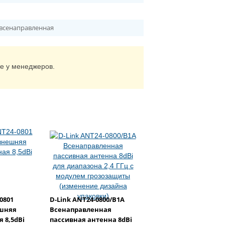
 всенаправленная
те у менеджеров.
0801
D-Link ANT24-0800/B1A
шняя
Всенаправленная
 8,5dBi
пассивная антенна 8dBi