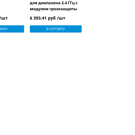
для диапазона 2,4 ГГц с
модулем грозозащиты
(изменение дизайна
 /шт
6 393.41 руб /шт
упаковки)
ЗИНУ
В КОРЗИНУ