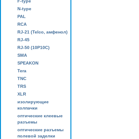
F-type
N-type
PAL
RCA
RJ-21 (Telco, амфенол)
RJ-45
RJ-50 (10P10C)
SMA
SPEAKON
Tera
TNC
TRS
XLR
изолирующие
колпачки
оптические клеевые
разъемы
оптические разъемы
полевой заделки