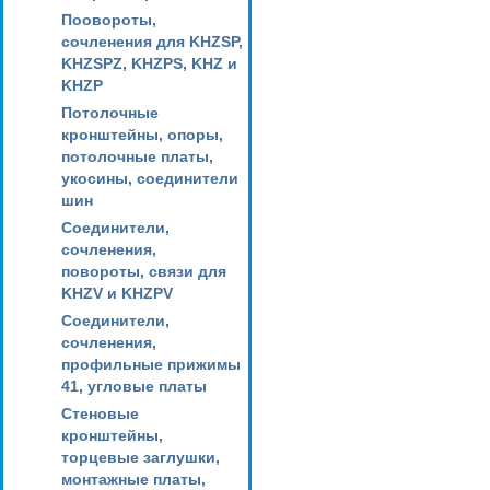
Поовороты,
сочленения для KHZSP,
KHZSPZ, KHZPS, KHZ и
KHZP
Потолочные
кронштейны, опоры,
потолочные платы,
укосины, соединители
шин
Соединители,
сочленения,
повороты, связи для
KHZV и KHZPV
Соединители,
сочленения,
профильные прижимы
41, угловые платы
Стеновые
кронштейны,
торцевые заглушки,
монтажные платы,