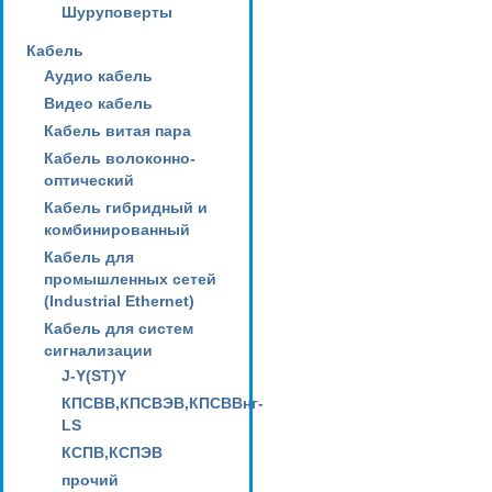
Шуруповерты
Кабель
Аудио кабель
Видео кабель
Кабель витая пара
Кабель волоконно-
оптический
Кабель гибридный и
комбинированный
Кабель для
промышленных сетей
(Industrial Ethernet)
Кабель для систем
сигнализации
J-Y(ST)Y
КПСВВ,КПСВЭВ,КПСВВнг-
LS
КСПВ,КСПЭВ
прочий