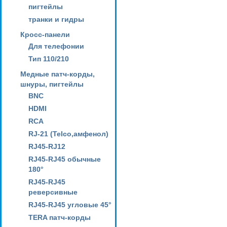
пигтейлы
транки и гидры
Кросс-панели
Для телефонии
Тип 110/210
Медные патч-корды,
шнуры, пигтейлы
BNC
HDMI
RCA
RJ-21 (Telco,амфенол)
RJ45-RJ12
RJ45-RJ45 обычные
180°
RJ45-RJ45
реверсивные
RJ45-RJ45 угловые 45°
TERA патч-корды