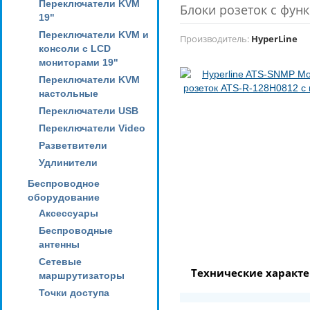
Переключатели KVM
Блоки розеток с фун
19"
Переключатели KVM и
Производитель:
HyperLine
консоли с LCD
мониторами 19"
Переключатели KVM
настольные
Переключатели USB
Переключатели Video
Разветвители
Удлинители
Беспроводное
оборудование
Аксессуары
Беспроводные
антенны
Сетевые
Технические характ
маршрутизаторы
Точки доступа