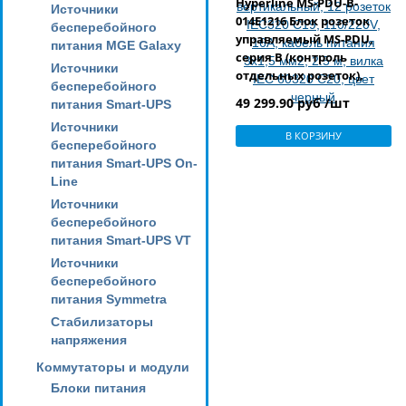
Hyperline MS-PDU-B-
Источники
014E1216 Блок розеток
бесперебойного
управляемый MS-PDU,
питания MGE Galaxy
серия В (контроль
Источники
отдельных розеток),
бесперебойного
вертикальный, 12
49 299.90 руб /шт
питания Smart-UPS
розеток IEC320 C19,
Источники
110/220V, 16А, кабель
В КОРЗИНУ
бесперебойного
питания 3х1,5 мм2, 2.5 м,
питания Smart-UPS On-
вилка IEC 60320 C20, цвет
Line
черный
Источники
бесперебойного
питания Smart-UPS VT
Источники
бесперебойного
питания Symmetra
Стабилизаторы
напряжения
Коммутаторы и модули
Блоки питания