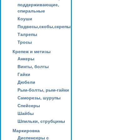
поддерживающие,
спиральные
Коуши
Подвесы,скобы,скрепы
Талрепы
Тросы
Крепеж и метизы
Анкеры
Винты, болты
Гайки
Дюбели
Рым-болты, рым-гайки
Саморезы, шурупы
Спейсеры
Шайбы
Шпильки, струбцины
Маркировка
Диспенсеры с