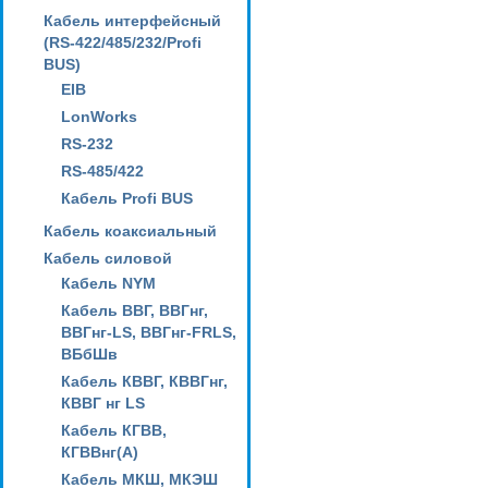
Кабель интерфейсный
(RS-422/485/232/Profi
BUS)
EIB
LonWorks
RS-232
RS-485/422
Кабель Profi BUS
Кабель коаксиальный
Кабель силовой
Кабель NYM
Кабель ВВГ, ВВГнг,
ВВГнг-LS, ВВГнг-FRLS,
ВБбШв
Кабель КВВГ, КВВГнг,
КВВГ нг LS
Кабель КГВВ,
КГВВнг(А)
Кабель МКШ, МКЭШ