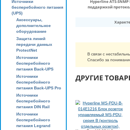
Hyperline ATS-SNMP
Источники
поддержкой протоколо
бесперебойного питания
(UPS)
Аксессуары,
Характ
дополнительное
оборудование
Защита линий
передачи данных
ProtectNet
В связи с нестабильн
Источники
Спасибо за понимани
бесперебойного
питания Back-UPS
ДРУГИЕ ТОВАР
Источники
бесперебойного
питания Back-UPS Pro
Источники
бесперебойного
питания DIN Rail
Источники
бесперебойного
питания Legrand