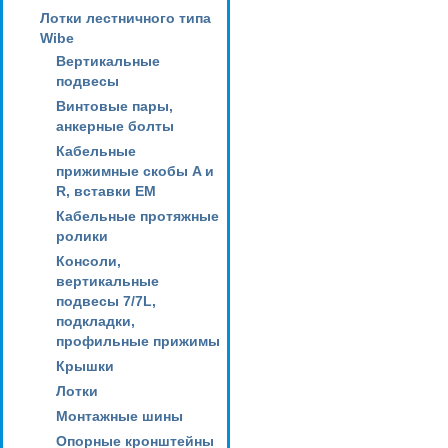
Лотки лестничного типа
Wibe
Вертикальные
подвесы
Винтовые пары,
анкерные болты
Кабельные
прижимные скобы A и
R, вставки EM
Кабельные протяжные
ролики
Консоли,
вертикальные
подвесы 7/7L,
подкладки,
профильные прижимы
Крышки
Лотки
Монтажные шины
Опорные кронштейны