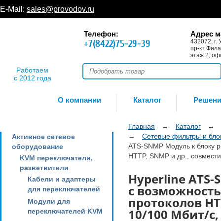
E-Mail:
sales@provodov.ru
Телефон:
Адрес м
+7(8422)75-29-39
432072, г. 
пр-кт Фила
этаж 2, оф
Работаем
с 2012 года
О компании
Каталог
Решен
Главная
→
Каталог
→
→
Сетевые фильтры и бло
Активное сетевое
ATS-SNMP Модуль к блоку р
оборудование
HTTP, SNMP и др., совмести
KVM переключатели,
разветвители
Hyperline ATS
Кабели и адаптеры
с возможность
для переключателей
протоколов HTT
Модули для
10/100 Мбит/с,
переключателей KVM