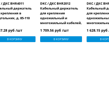
 / ДКС BHR4011
DKC / ДКС BHR2012
DKC / ДКС BH
ельный держатель
Кабельный держатель
Кабельный д
 крепления в
для крепления
для креплен
угольник, д. 85-110
одножильный и
одножильны
многожильный кабелей,
многожильны
д. 100-125 мм
д. 85-105 мм
47.28 руб /шт
1 709.56 руб /шт
1 628.15 руб
В КОРЗИНУ
В КОРЗИНУ
В КОР