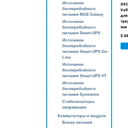
Источники
DKC
бесперебойного
Каб
питания MGE Galaxy
для
тре
Источники
мм
бесперебойного
питания Smart-UPS
5 0
Источники
бесперебойного
питания Smart-UPS On-
Line
Источники
бесперебойного
питания Smart-UPS VT
Источники
бесперебойного
питания Symmetra
Стабилизаторы
напряжения
Коммутаторы и модули
Блоки питания