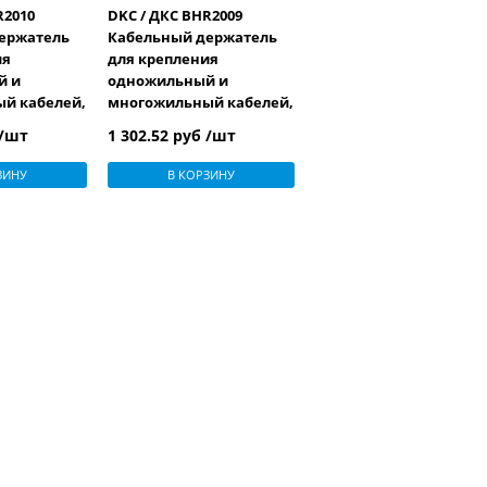
R2010
DKC / ДКС BHR2009
ержатель
Кабельный держатель
ия
для крепления
й и
одножильный и
й кабелей,
многожильный кабелей,
д. 65-90 мм
 /шт
1 302.52 руб /шт
ЗИНУ
В КОРЗИНУ