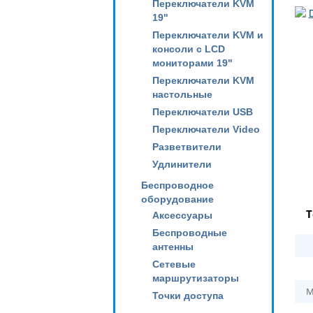
Переключатели KVM
19"
Переключатели KVM и
консоли с LCD
мониторами 19"
Переключатели KVM
настольные
Переключатели USB
Переключатели Video
Разветвители
Удлинители
Беспроводное
оборудование
Т
Аксессуары
Беспроводные
антенны
Сетевые
маршрутизаторы
М
Точки доступа