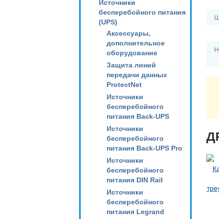
Источники
бесперебойного питания
Ш
(UPS)
Аксессуары,
дополнительное
Н
оборудование
Защита линий
передачи данных
ProtectNet
Источники
бесперебойного
питания Back-UPS
Источники
Д
бесперебойного
питания Back-UPS Pro
Источники
бесперебойного
питания DIN Rail
Источники
бесперебойного
питания Legrand