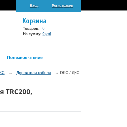
Вход
Регистрация
Корзина
Товаров:
0
На сумму:
0 руб
Полезное чтение
DKC
→
Держатели кабеля
→
DKC / ДКС
я TRC200,