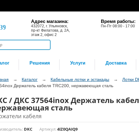
Адрес магазина:
Время работы:
-39
432072, г. Ульяновск,
Пн-Пт 08:00 - 17:00
пр-кт Филатова, д. 2А,
этаж 2, офис 2
алог
Решения
Услуги
Доставка
вная
→
Каталог
→
Кабельные лотки и эстакады
→
Лотки 
64inox Держатель кабеля TRC200, нержавеющая сталь
KC / ДКС 37564inox Держатель кабел
ержавеющая сталь
ржатели кабеля
изводитель:
DKC
Артикул:
4IZ0QAIQ9