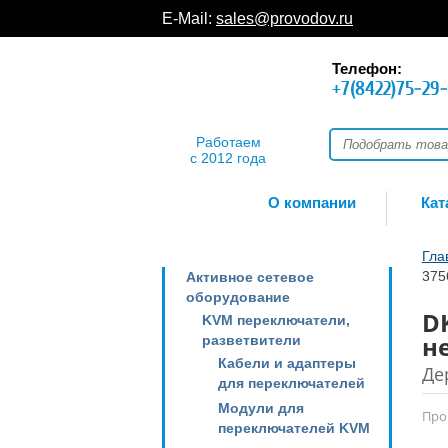
E-Mail:
sales@provodov.ru
Телефон:
+7(8422)75-29
Работаем
с 2012 года
О компании
Кат
Гла
375
Активное сетевое
оборудование
D
KVM переключатели,
н
разветвители
Кабели и адаптеры
Де
для переключателей
Модули для
Про
переключателей KVM