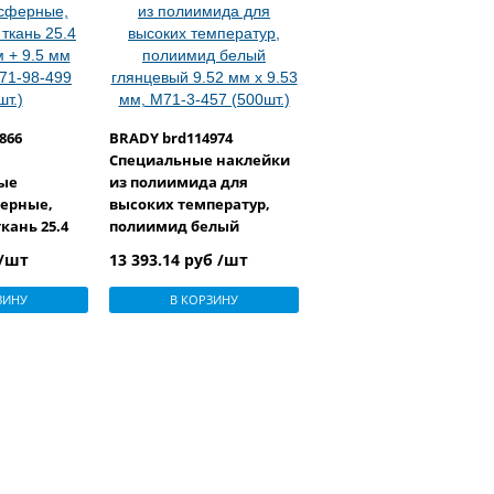
866
BRADY brd114974
Специальные наклейки
ые
из полиимида для
ерные,
высоких температур,
кань 25.4
полиимид белый
 9.5 мм
глянцевый 9.52 мм х 9.53
 /шт
13 393.14 руб /шт
-98-499
мм, M71-3-457 (500шт.)
ЗИНУ
В КОРЗИНУ