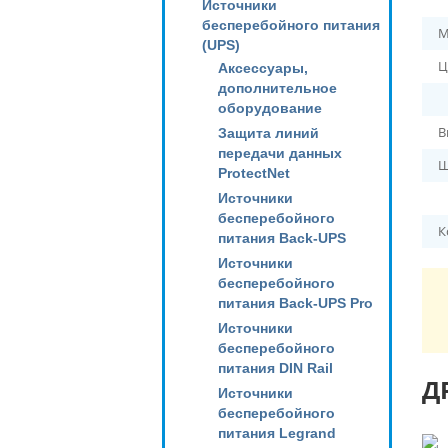
Источники
бесперебойного питания
М
(UPS)
Ц
Аксессуары,
дополнительное
оборудование
В
Защита линий
передачи данных
Ш
ProtectNet
Источники
бесперебойного
К
питания Back-UPS
Источники
бесперебойного
питания Back-UPS Pro
Источники
бесперебойного
питания DIN Rail
Д
Источники
бесперебойного
питания Legrand