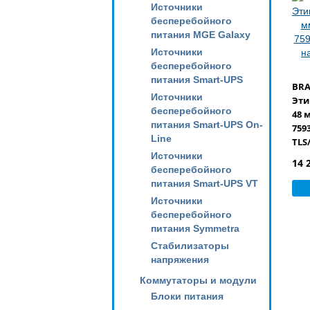
Источники
бесперебойного
питания MGE Galaxy
Источники
бесперебойного
питания Smart-UPS
BRA
Источники
Эти
бесперебойного
48 
питания Smart-UPS On-
759
Line
TLS
Источники
14 
бесперебойного
питания Smart-UPS VT
Источники
бесперебойного
питания Symmetra
Стабилизаторы
напряжения
Коммутаторы и модули
Блоки питания