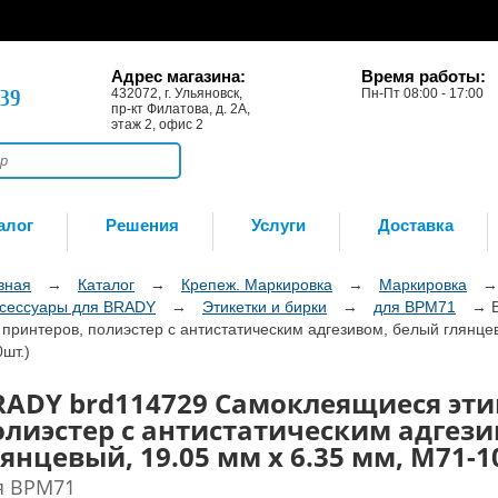
Адрес магазина:
Время работы:
-39
432072, г. Ульяновск,
Пн-Пт 08:00 - 17:00
пр-кт Филатова, д. 2А,
этаж 2, офис 2
алог
Решения
Услуги
Доставка
вная
→
Каталог
→
Крепеж. Маркировка
→
Маркировка
сессуары для BRADY
→
Этикетки и бирки
→
для BPM71
→
 принтеров, полиэстер с антистатическим адгезивом, белый глянце
0шт.)
RADY brd114729 Самоклеящиеся эти
олиэстер с антистатическим адгез
янцевый, 19.05 мм х 6.35 мм, M71-10
я BPM71