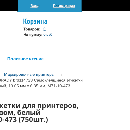
Вход
Регистрация
Корзина
Товаров:
0
На сумму:
0 руб
Полезное чтение
→
Маркировочные принтеры
→
BRADY brd114729 Самоклеящиеся этикетки
вый, 19.05 мм х 6.35 мм, M71-10-473
кетки для принтеров,
ивом, белый
-473 (750шт.)