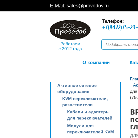
E-Mail:
sales@provodov.ru
Телефон:
+7(8422)75-29
Работаем
с 2012 года
О компании
Кат
Гла
Ак
Активное сетевое
для
оборудование
(75
KVM переключатели,
разветвители
B
Кабели и адаптеры
п
для переключателей
гл
Модули для
переключателей KVM
дл