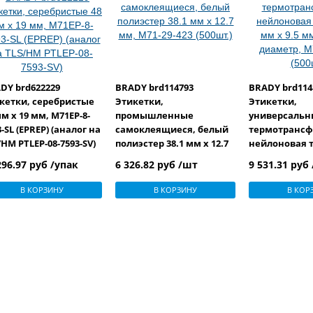
DY brd622229
BRADY brd114793
BRADY brd114
кетки, серебристые
Этикетки,
Этикетки,
мм х 19 мм, M71EP-8-
промышленные
универсальн
3-SL (EPREP) (аналог на
самоклеящиеся, белый
термотрансф
/HM PTLEP-08-7593-SV)
полиэстер 38.1 мм х 12.7
нейлоновая т
мм, M71-29-423 (500шт.)
мм x 9.5 мм +
296.97 руб /упак
6 326.82 руб /шт
9 531.31 руб
диаметр, M71
(500шт.)
В КОРЗИНУ
В КОРЗИНУ
В КОР