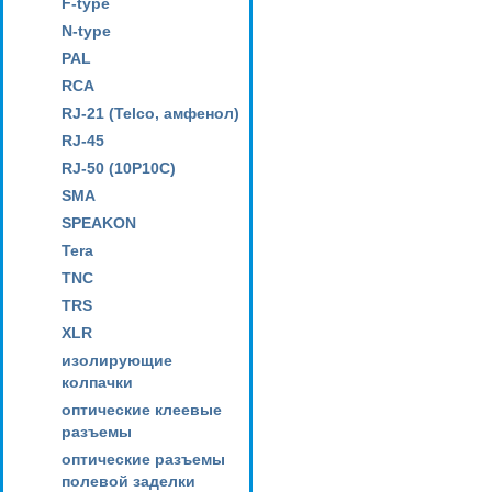
F-type
N-type
PAL
RCA
RJ-21 (Telco, амфенол)
RJ-45
RJ-50 (10P10C)
SMA
SPEAKON
Tera
TNC
TRS
XLR
изолирующие
колпачки
оптические клеевые
разъемы
оптические разъемы
полевой заделки