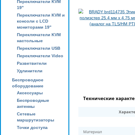
Переключатели KVM
19"
Переключатели KVM и
консоли с LCD
мониторами 19"
Переключатели KVM
настольные
Переключатели USB
Переключатели Video
Разветвители
Удлинители
Беспроводное
оборудование
Аксессуары
Технические характ
Беспроводные
антенны
Характ
Сетевые
маршрутизаторы
Точки доступа
Материал