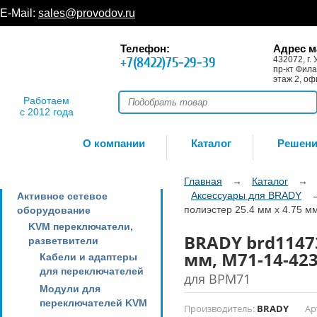
E-Mail:
sales@provodov.ru
Телефон:
Адрес м
+7(8422)75-29-39
432072, г. 
пр-кт Фила
этаж 2, оф
Работаем
с 2012 года
О компании
Каталог
Решен
Главная
→
Каталог
→
Аксессуары для BRADY
Активное сетевое
полиэстер 25.4 мм х 4.75 м
оборудование
KVM переключатели,
BRADY brd11473
разветвители
мм, M71-14-423
Кабели и адаптеры
для переключателей
для BPM71
Модули для
переключателей KVM
Производитель:
BRADY
Ар