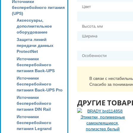
Источники
Цвет
бесперебойного питания
(UPS)
Аксессуары,
Высота, мм
дополнительное
оборудование
Ширина
Защита линий
передачи данных
ProtectNet
Особенности
Источники
бесперебойного
питания Back-UPS
Источники
В связи с нестабильн
бесперебойного
Спасибо за понимани
питания Back-UPS Pro
Источники
ДРУГИЕ ТОВАР
бесперебойного
питания DIN Rail
Источники
бесперебойного
питания Legrand