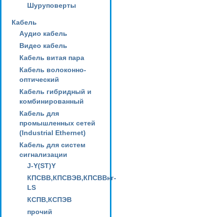
Шуруповерты
Кабель
Аудио кабель
Видео кабель
Кабель витая пара
Кабель волоконно-
оптический
Кабель гибридный и
комбинированный
Кабель для
промышленных сетей
(Industrial Ethernet)
Кабель для систем
сигнализации
J-Y(ST)Y
КПСВВ,КПСВЭВ,КПСВВнг-
LS
КСПВ,КСПЭВ
прочий