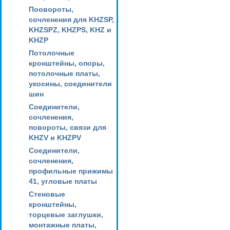
Поовороты,
сочленения для KHZSP,
KHZSPZ, KHZPS, KHZ и
KHZP
Потолочные
кронштейны, опоры,
потолочные платы,
укосины, соединители
шин
Соединители,
сочленения,
повороты, связи для
KHZV и KHZPV
Соединители,
сочленения,
профильные прижимы
41, угловые платы
Стеновые
кронштейны,
торцевые заглушки,
монтажные платы,