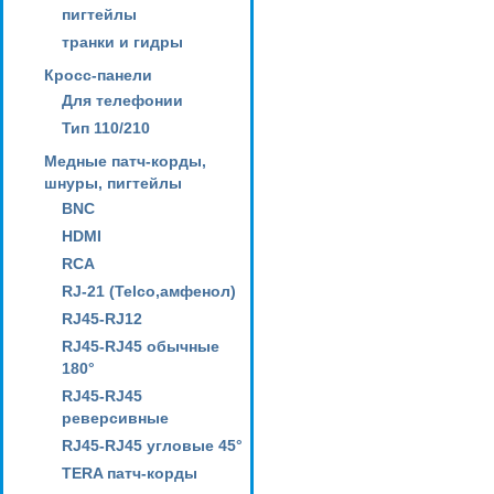
пигтейлы
транки и гидры
Кросс-панели
Для телефонии
Тип 110/210
Медные патч-корды,
шнуры, пигтейлы
BNC
HDMI
RCA
RJ-21 (Telco,амфенол)
RJ45-RJ12
RJ45-RJ45 обычные
180°
RJ45-RJ45
реверсивные
RJ45-RJ45 угловые 45°
TERA патч-корды