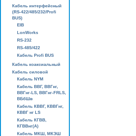
Кабель интерфейсный
(RS-422/485/232/Profi
BUS)
EIB
LonWorks
RS-232
RS-485/422
Кабель Profi BUS
Кабель коаксиальный
Кабель силовой
Кабель NYM
Кабель ВВГ, ВВГнг,
ВВГнг-LS, ВВГнг-FRLS,
ВБбШв
Кабель КВВГ, КВВГнг,
КВВГ нг LS
Кабель КГВВ,
КГВВнг(А)
Кабель МКШ, МКЭШ