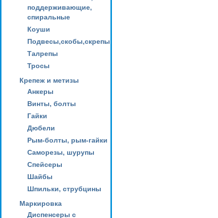
поддерживающие,
спиральные
Коуши
Подвесы,скобы,скрепы
Талрепы
Тросы
Крепеж и метизы
Анкеры
Винты, болты
Гайки
Дюбели
Рым-болты, рым-гайки
Саморезы, шурупы
Спейсеры
Шайбы
Шпильки, струбцины
Маркировка
Диспенсеры с