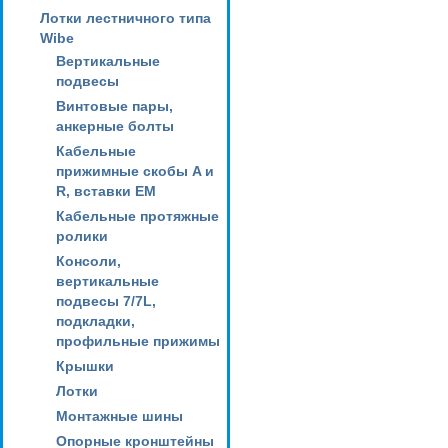
Лотки лестничного типа
Wibe
Вертикальные
подвесы
Винтовые пары,
анкерные болты
Кабельные
прижимные скобы A и
R, вставки EM
Кабельные протяжные
ролики
Консоли,
вертикальные
подвесы 7/7L,
подкладки,
профильные прижимы
Крышки
Лотки
Монтажные шины
Опорные кронштейны