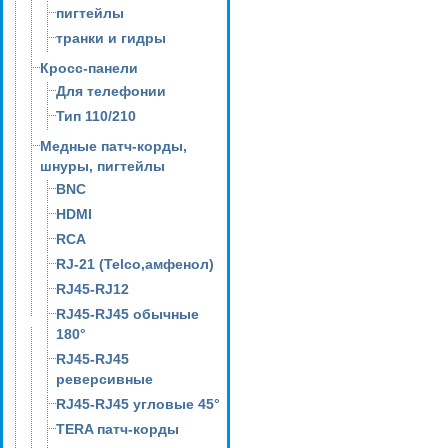
пигтейлы
транки и гидры
Кросс-панели
Для телефонии
Тип 110/210
Медные патч-корды,
шнуры, пигтейлы
BNC
HDMI
RCA
RJ-21 (Telco,амфенол)
RJ45-RJ12
RJ45-RJ45 обычные
180°
RJ45-RJ45
реверсивные
RJ45-RJ45 угловые 45°
TERA патч-корды