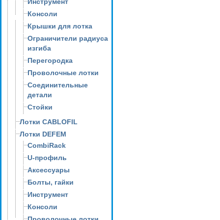
Инструмент
Консоли
Крышки для лотка
Ограничители радиуса
изгиба
Перегородка
Проволочные лотки
Соединительные
детали
Стойки
Лотки CABLOFIL
Лотки DEFEM
CombiRack
U-профиль
Аксессуары
Болты, гайки
Инструмент
Консоли
Проволочные лотки