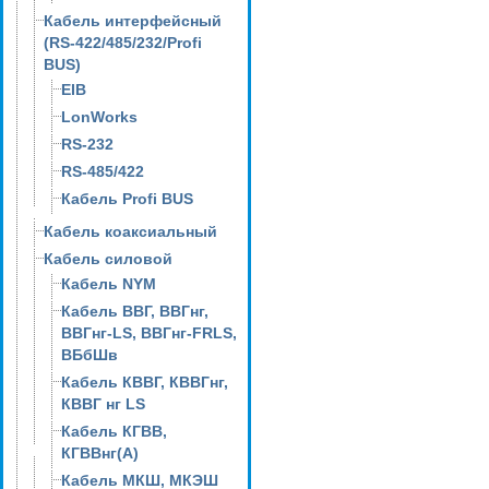
Кабель интерфейсный
(RS-422/485/232/Profi
BUS)
EIB
LonWorks
RS-232
RS-485/422
Кабель Profi BUS
Кабель коаксиальный
Кабель силовой
Кабель NYM
Кабель ВВГ, ВВГнг,
ВВГнг-LS, ВВГнг-FRLS,
ВБбШв
Кабель КВВГ, КВВГнг,
КВВГ нг LS
Кабель КГВВ,
КГВВнг(А)
Кабель МКШ, МКЭШ