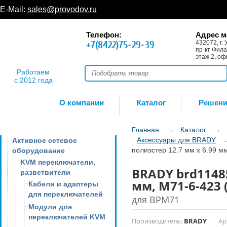
E-Mail:
sales@provodov.ru
Телефон:
Адрес м
+7(8422)75-29-39
432072, г. 
пр-кт Фила
этаж 2, оф
Работаем
с 2012 года
О компании
Каталог
Решен
Главная
→
Каталог
→
Аксессуары для BRADY
Активное сетевое
полиэстер 12.7 мм х 6.99 м
оборудование
KVM переключатели,
BRADY brd11485
разветвители
мм, M71-6-423 
Кабели и адаптеры
для переключателей
для BPM71
Модули для
переключателей KVM
Производитель:
BRADY
Ар