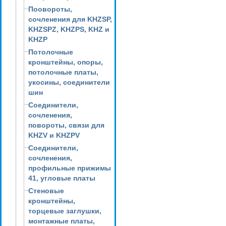
Поовороты,
сочленения для KHZSP,
KHZSPZ, KHZPS, KHZ и
KHZP
Потолочные
кронштейны, опоры,
потолочные платы,
укосины, соединители
шин
Соединители,
сочленения,
повороты, связи для
KHZV и KHZPV
Соединители,
сочленения,
профильные прижимы
41, угловые платы
Стеновые
кронштейны,
торцевые заглушки,
монтажные платы,