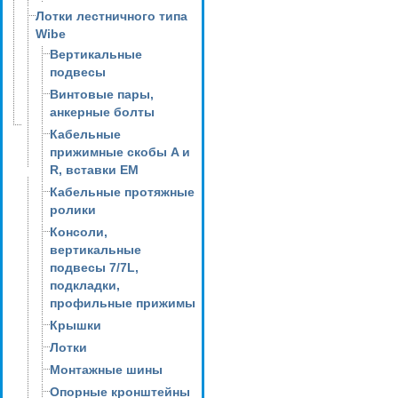
Лотки лестничного типа
Wibe
Вертикальные
подвесы
Винтовые пары,
анкерные болты
Кабельные
прижимные скобы A и
R, вставки EM
Кабельные протяжные
ролики
Консоли,
вертикальные
подвесы 7/7L,
подкладки,
профильные прижимы
Крышки
Лотки
Монтажные шины
Опорные кронштейны