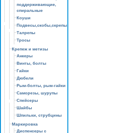
поддерживающие,
спиральные
Коуши
Подвесы,скобы,скрепы
Талрепы
Тросы
Крепеж и метизы
Анкеры
Винты, болты
Гайки
Дюбели
Рым-болты, рым-гайки
Саморезы, шурупы
Спейсеры
Шайбы
Шпильки, струбцины
Маркировка
Диспенсеры с