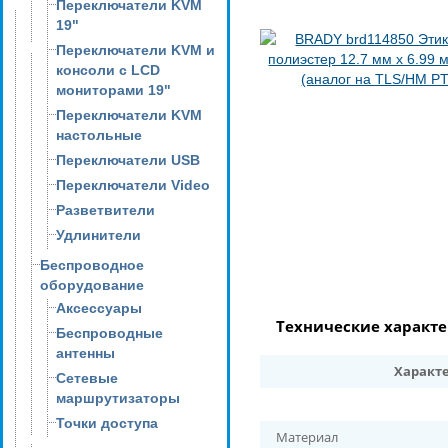
Переключатели KVM
19"
Переключатели KVM и
консоли с LCD
мониторами 19"
Переключатели KVM
настольные
Переключатели USB
Переключатели Video
Разветвители
Удлинители
Беспроводное
оборудование
Аксессуары
Технические характ
Беспроводные
антенны
Характ
Сетевые
маршрутизаторы
Точки доступа
Материал