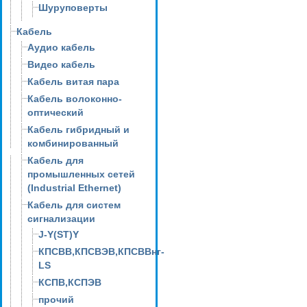
Шуруповерты
Кабель
Аудио кабель
Видео кабель
Кабель витая пара
Кабель волоконно-
оптический
Кабель гибридный и
комбинированный
Кабель для
промышленных сетей
(Industrial Ethernet)
Кабель для систем
сигнализации
J-Y(ST)Y
КПСВВ,КПСВЭВ,КПСВВнг-
LS
КСПВ,КСПЭВ
прочий