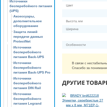
Источники
Цвет
бесперебойного питания
(UPS)
Аксессуары,
Высота, мм
дополнительное
оборудование
Ширина
Защита линий
передачи данных
ProtectNet
Особенности
Источники
бесперебойного
питания Back-UPS
Источники
В связи с нестабильн
бесперебойного
Спасибо за понимани
питания Back-UPS Pro
Источники
ДРУГИЕ ТОВАР
бесперебойного
питания DIN Rail
Источники
бесперебойного
питания Legrand