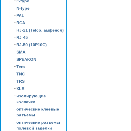
F-type
N-type
PAL
RCA
RJ-21 (Telco, амфенол)
RJ-45
RJ-50 (10P10C)
SMA
SPEAKON
Tera
TNC
TRS
XLR
изолирующие
колпачки
оптические клеевые
разъемы
оптические разъемы
полевой заделки