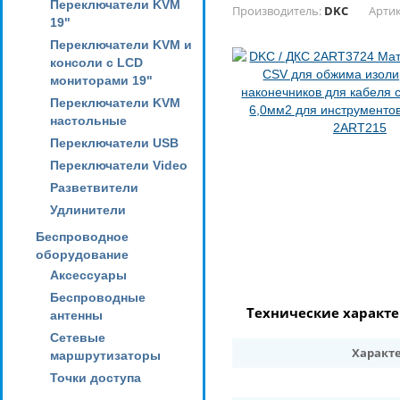
Переключатели KVM
Производитель:
DKC
Артик
19"
Переключатели KVM и
консоли с LCD
мониторами 19"
Переключатели KVM
настольные
Переключатели USB
Переключатели Video
Разветвители
Удлинители
Беспроводное
оборудование
Аксессуары
Беспроводные
Технические характ
антенны
Сетевые
Характ
маршрутизаторы
Точки доступа