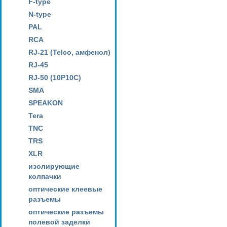
F-type
N-type
PAL
RCA
RJ-21 (Telco, амфенол)
RJ-45
RJ-50 (10P10C)
SMA
SPEAKON
Tera
TNC
TRS
XLR
изолирующие
колпачки
оптические клеевые
разъемы
оптические разъемы
полевой заделки