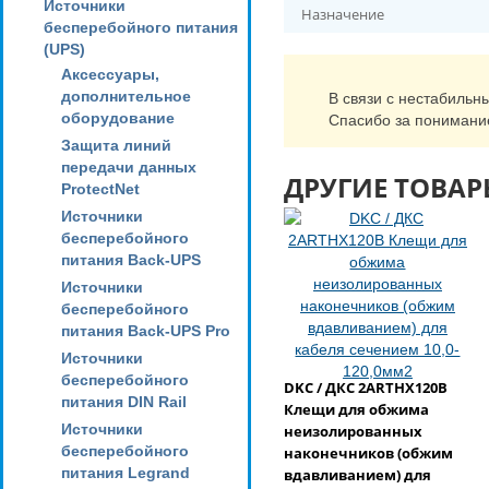
Источники
Назначение
бесперебойного питания
(UPS)
Аксессуары,
дополнительное
В связи с нестабильн
оборудование
Спасибо за понимани
Защита линий
передачи данных
ДРУГИЕ ТОВАР
ProtectNet
Источники
бесперебойного
питания Back-UPS
Источники
бесперебойного
питания Back-UPS Pro
Источники
бесперебойного
DKC / ДКС 2ARTHX120B
питания DIN Rail
Клещи для обжима
Источники
неизолированных
бесперебойного
наконечников (обжим
питания Legrand
вдавливанием) для