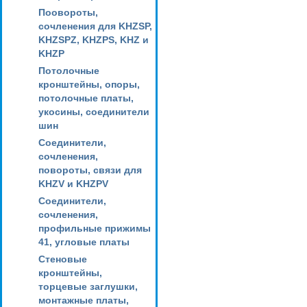
Поовороты,
сочленения для KHZSP,
KHZSPZ, KHZPS, KHZ и
KHZP
Потолочные
кронштейны, опоры,
потолочные платы,
укосины, соединители
шин
Соединители,
сочленения,
повороты, связи для
KHZV и KHZPV
Соединители,
сочленения,
профильные прижимы
41, угловые платы
Стеновые
кронштейны,
торцевые заглушки,
монтажные платы,