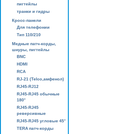
пигтейлы
транки и гидры
Кросс-панели
Для телефонии
Тип 110/210
Медные патч-корды,
шнуры, пигтейлы
BNC
HDMI
RCA
RJ-21 (Telco,амфенол)
RJ45-RJ12
RJ45-RJ45 обычные
180°
RJ45-RJ45
реверсивные
RJ45-RJ45 угловые 45°
TERA патч-корды