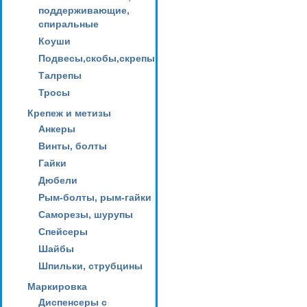
поддерживающие,
спиральные
Коуши
Подвесы,скобы,скрепы
Талрепы
Тросы
Крепеж и метизы
Анкеры
Винты, болты
Гайки
Дюбели
Рым-болты, рым-гайки
Саморезы, шурупы
Спейсеры
Шайбы
Шпильки, струбцины
Маркировка
Диспенсеры с