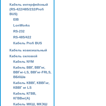
Кабель интерфейсный
(RS-422/485/232/Profi
BUS)
EIB
LonWorks
RS-232
RS-485/422
Кабель Profi BUS
Кабель коаксиальный
Кабель силовой
Кабель NYM
Кабель ВВГ, ВВГнг,
ВВГнг-LS, ВВГнг-FRLS,
ВБбШв
Кабель КВВГ, КВВГнг,
КВВГ нг LS
Кабель КГВВ,
КГВВнг(А)
Кабель МКШ, МКЭШ