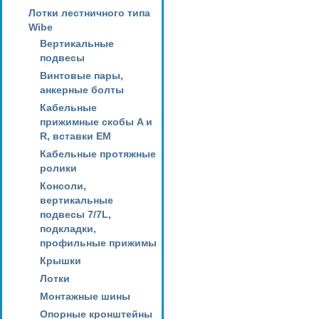
Лотки лестничного типа
Wibe
Вертикальные
подвесы
Винтовые пары,
анкерные болты
Кабельные
прижимные скобы A и
R, вставки EM
Кабельные протяжные
ролики
Консоли,
вертикальные
подвесы 7/7L,
подкладки,
профильные прижимы
Крышки
Лотки
Монтажные шины
Опорные кронштейны