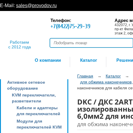
E-Mail:
sales@provodov.ru
Телефон:
Адрес м
+7(8422)75-29-39
432072, г. 
пр-кт Фила
этаж 2, оф
Работаем
с 2012 года
О компании
Каталог
Решен
Главная
→
Каталог
→
для обжима наконечников,
Активное сетевое
наконечников для кабеля с
оборудование
KVM переключатели,
DKC / ДКС 2AR
разветвители
изолированных
Кабели и адаптеры
6,0мм2 для ин
для переключателей
Модули для
для обжима наконечн
переключателей KVM