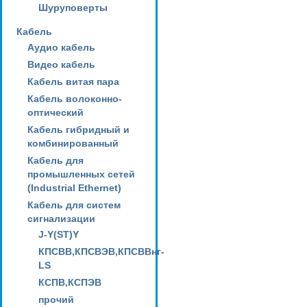
Шуруповерты
Кабель
Аудио кабель
Видео кабель
Кабель витая пара
Кабель волоконно-
оптический
Кабель гибридный и
комбинированный
Кабель для
промышленных сетей
(Industrial Ethernet)
Кабель для систем
сигнализации
J-Y(ST)Y
КПСВВ,КПСВЭВ,КПСВВнг-
LS
КСПВ,КСПЭВ
прочий