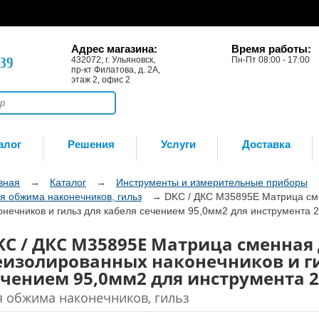
Адрес магазина:
Время работы:
-39
432072, г. Ульяновск,
Пн-Пт 08:00 - 17:00
пр-кт Филатова, д. 2А,
этаж 2, офис 2
алог
Решения
Услуги
Доставка
вная
→
Каталог
→
Инструменты и измерительные приборы
я обжима наконечников, гильз
→
DKC / ДКС M35895E Матрица см
онечников и гильз для кабеля сечением 95,0мм2 для инструмента
KC / ДКС M35895E Матрица сменная
еизолированных наконечников и ги
ечением 95,0мм2 для инструмента 
я обжима наконечников, гильз