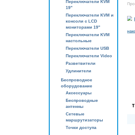
Переключатели KVM
Про
19"
Переключатели KVM и
консоли с LCD
мониторами 19"
Переключатели KVM
настольные
Переключатели USB
Переключатели Video
Разветвители
Удлинители
Беспроводное
оборудование
Аксессуары
Беспроводные
Т
антенны
Сетевые
маршрутизаторы
Точки доступа