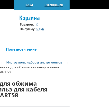
Вход
Регистрация
Корзина
Товаров:
0
На сумму:
0 руб
Полезное чтение
→
Инструмент, наборы инструментов
→
енная для обжима неизолированных
 2ART58
 для обжима
льз для кабеля
2ART58