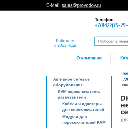
E-Mail:
sales@provodov.ru
Телефон:
+7(8422)75-29
Работаем
с 2012 года
О компании
Кат
Гла
дл
Активное сетевое
нак
оборудование
KVM переключатели,
D
разветвители
н
Кабели и адаптеры
с
для переключателей
Модули для
дл
переключателей KVM