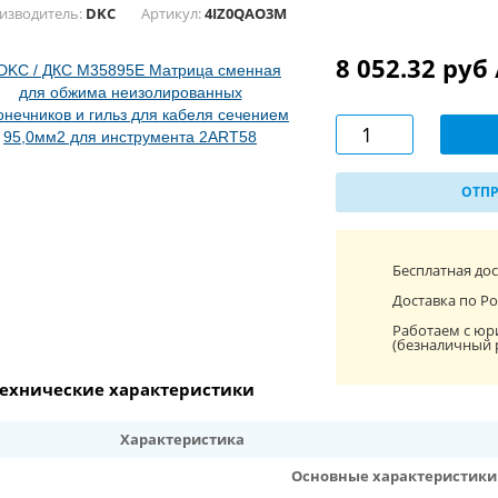
изводитель:
DKC
Артикул:
4IZ0QAO3M
8 052.32 руб
ОТПР
Бесплатная до
Доставка по Ро
Работаем с юр
(безналичный 
ехнические характеристики
Характеристика
Основные характеристики