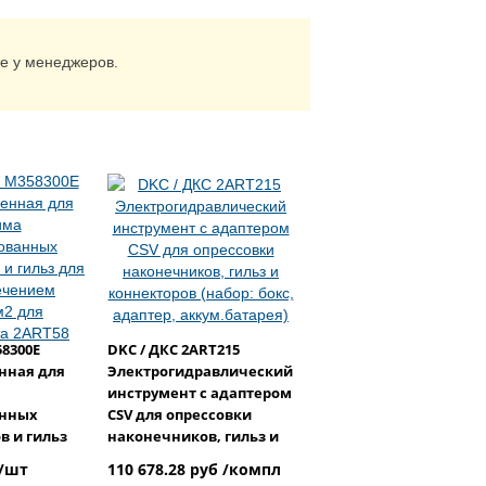
те у менеджеров.
58300E
DKC / ДКС 2ART215
нная для
Электрогидравлический
инструмент с адаптером
анных
CSV для опрессовки
в и гильз
наконечников, гильз и
сечением
коннекторов (набор:
 /шт
110 678.28 руб /компл
бокс, адаптер,