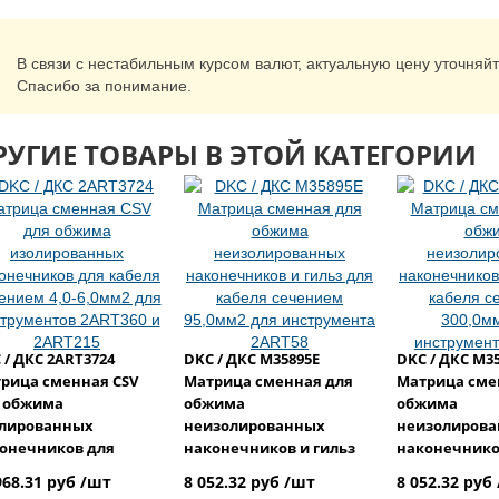
В связи с нестабильным курсом валют, актуальную цену уточняй
Спасибо за понимание.
РУГИЕ ТОВАРЫ В ЭТОЙ КАТЕГОРИИ
 / ДКС 2ART3724
DKC / ДКС M35895E
DKC / ДКС M3
рица сменная CSV
Матрица сменная для
Матрица сме
 обжима
обжима
обжима
лированных
неизолированных
неизолиров
онечников для
наконечников и гильз
наконечнико
еля сечением 4,0-
для кабеля сечением
для кабеля 
968.31 руб /шт
8 052.32 руб /шт
8 052.32 руб
мм2 для
95,0мм2 для
300,0мм2 для