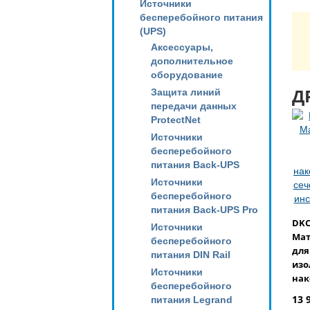
Источники
бесперебойного питания
(UPS)
Аксессуары,
дополнительное
оборудование
Д
Защита линий
передачи данных
ProtectNet
Источники
бесперебойного
питания Back-UPS
Источники
бесперебойного
питания Back-UPS Pro
DKC
Источники
Мат
бесперебойного
для
питания DIN Rail
изо
Источники
нак
бесперебойного
каб
13 
питания Legrand
6,0