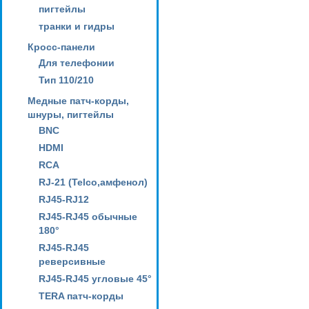
пигтейлы
транки и гидры
Кросс-панели
Для телефонии
Тип 110/210
Медные патч-корды,
шнуры, пигтейлы
BNC
HDMI
RCA
RJ-21 (Telco,амфенол)
RJ45-RJ12
RJ45-RJ45 обычные
180°
RJ45-RJ45
реверсивные
RJ45-RJ45 угловые 45°
TERA патч-корды