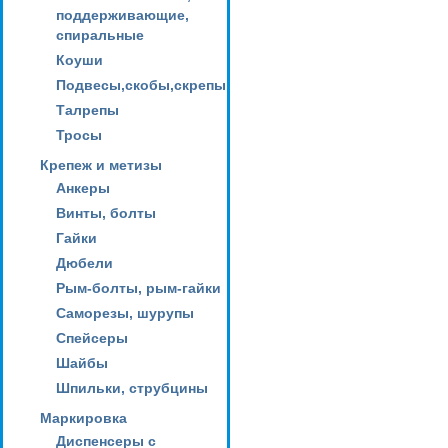
поддерживающие,
спиральные
Коуши
Подвесы,скобы,скрепы
Талрепы
Тросы
Крепеж и метизы
Анкеры
Винты, болты
Гайки
Дюбели
Рым-болты, рым-гайки
Саморезы, шурупы
Спейсеры
Шайбы
Шпильки, струбцины
Маркировка
Диспенсеры с