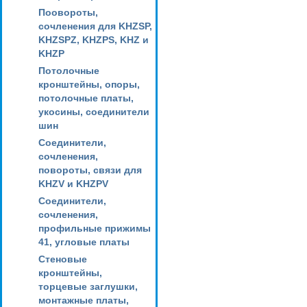
Поовороты,
сочленения для KHZSP,
KHZSPZ, KHZPS, KHZ и
KHZP
Потолочные
кронштейны, опоры,
потолочные платы,
укосины, соединители
шин
Соединители,
сочленения,
повороты, связи для
KHZV и KHZPV
Соединители,
сочленения,
профильные прижимы
41, угловые платы
Стеновые
кронштейны,
торцевые заглушки,
монтажные платы,