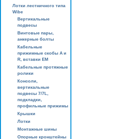
Лотки лестничного типа
Wibe
Вертикальные
подвесы
Винтовые пары,
анкерные болты
Кабельные
прижимные скобы A и
R, вставки EM
Кабельные протяжные
ролики
Консоли,
вертикальные
подвесы 7/7L,
подкладки,
профильные прижимы
Крышки
Лотки
Монтажные шины
Опорные кронштейны