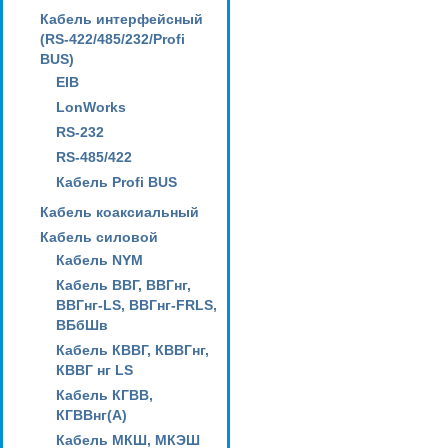
Кабель интерфейсный
(RS-422/485/232/Profi
BUS)
EIB
LonWorks
RS-232
RS-485/422
Кабель Profi BUS
Кабель коаксиальный
Кабель силовой
Кабель NYM
Кабель ВВГ, ВВГнг,
ВВГнг-LS, ВВГнг-FRLS,
ВБбШв
Кабель КВВГ, КВВГнг,
КВВГ нг LS
Кабель КГВВ,
КГВВнг(А)
Кабель МКШ, МКЭШ