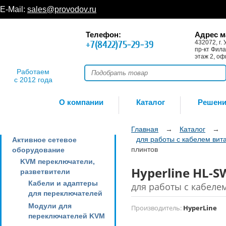
E-Mail:
sales@provodov.ru
Телефон:
Адрес м
+7(8422)75-29-39
432072, г. 
пр-кт Фила
этаж 2, оф
Работаем
с 2012 года
О компании
Каталог
Решен
Главная
→
Каталог
→
для работы с кабелем ви
Активное сетевое
плинтов
оборудование
KVM переключатели,
Hyperline HL-
разветвители
Кабели и адаптеры
для работы с кабеле
для переключателей
Модули для
Производитель:
HyperLine
переключателей KVM