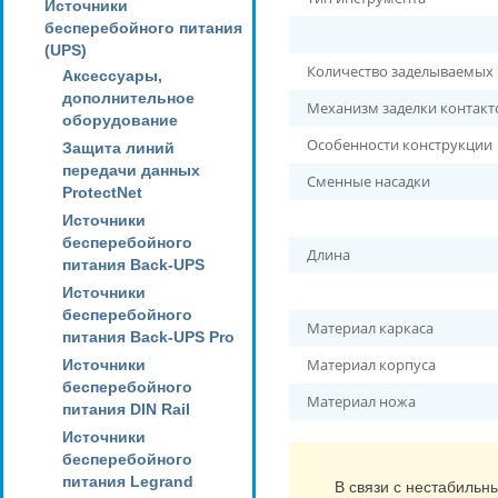
Источники
бесперебойного питания
(UPS)
Количество заделываемых
Аксессуары,
дополнительное
Механизм заделки контак
оборудование
Особенности конструкции
Защита линий
передачи данных
Сменные насадки
ProtectNet
Источники
бесперебойного
Длина
питания Back-UPS
Источники
бесперебойного
Материал каркаса
питания Back-UPS Pro
Материал корпуса
Источники
бесперебойного
Материал ножа
питания DIN Rail
Источники
бесперебойного
питания Legrand
В связи с нестабильн