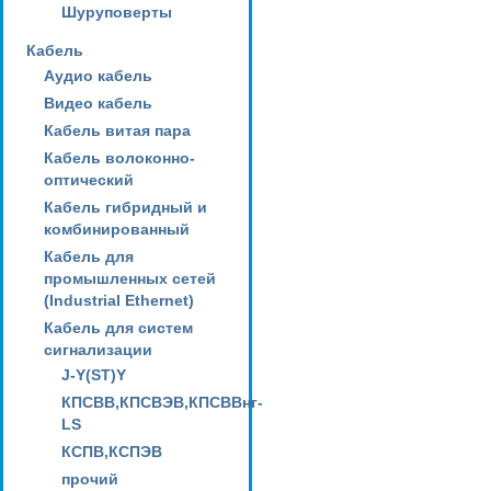
Шуруповерты
Кабель
Аудио кабель
Видео кабель
Кабель витая пара
Кабель волоконно-
оптический
Кабель гибридный и
комбинированный
Кабель для
промышленных сетей
(Industrial Ethernet)
Кабель для систем
сигнализации
J-Y(ST)Y
КПСВВ,КПСВЭВ,КПСВВнг-
LS
КСПВ,КСПЭВ
прочий