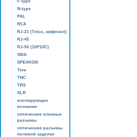
F-type
N-type
PAL
RCA
RJ-21 (Telco, амфенол)
RJ-45
RJ-50 (10P10C)
SMA
SPEAKON
Tera
TNC
TRS
XLR
изолирующие
колпачки
оптические клеевые
разъемы
оптические разъемы
полевой заделки