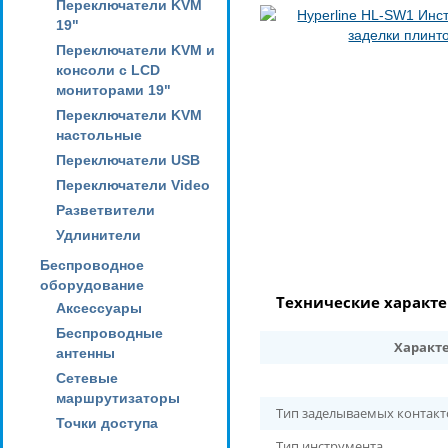
Переключатели KVM
19"
Переключатели KVM и
консоли с LCD
мониторами 19"
Переключатели KVM
настольные
Переключатели USB
Переключатели Video
Разветвители
Удлинители
Беспроводное
оборудование
Технические характ
Аксессуары
Беспроводные
Характ
антенны
Сетевые
маршрутизаторы
Тип заделываемых контакт
Точки доступа
Тип инструмента