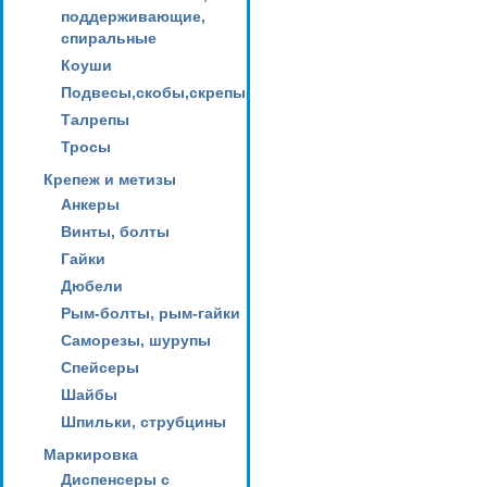
поддерживающие,
спиральные
Коуши
Подвесы,скобы,скрепы
Талрепы
Тросы
Крепеж и метизы
Анкеры
Винты, болты
Гайки
Дюбели
Рым-болты, рым-гайки
Саморезы, шурупы
Спейсеры
Шайбы
Шпильки, струбцины
Маркировка
Диспенсеры с