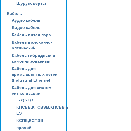
Шуруповерты
Кабель
Аудио кабель
Видео кабель
Кабель витая пара
Кабель волоконно-
оптический
Кабель гибридный и
комбинированный
Кабель для
промышленных сетей
(Industrial Ethernet)
Кабель для систем
сигнализации
J-Y(ST)Y
КПСВВ,КПСВЭВ,КПСВВнг-
LS
КСПВ,КСПЭВ
прочий