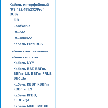
Кабель интерфейсный
(RS-422/485/232/Profi
BUS)
EIB
LonWorks
RS-232
RS-485/422
Кабель Profi BUS
Кабель коаксиальный
Кабель силовой
Кабель NYM
Кабель ВВГ, ВВГнг,
ВВГнг-LS, ВВГнг-FRLS,
ВБбШв
Кабель КВВГ, КВВГнг,
КВВГ нг LS
Кабель КГВВ,
КГВВнг(А)
Кабель МКШ, МКЭШ