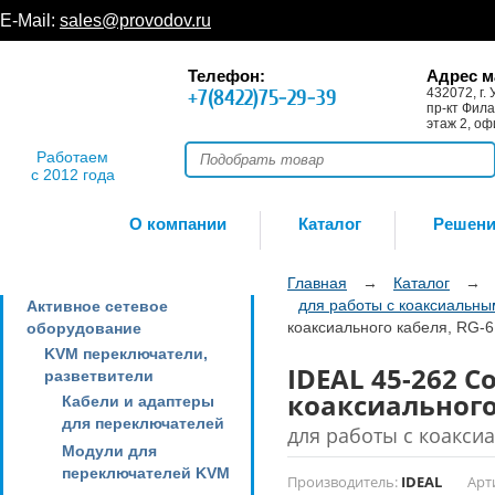
E-Mail:
sales@provodov.ru
Телефон:
Адрес м
+7(8422)75-29-39
432072, г. 
пр-кт Фила
этаж 2, оф
Работаем
с 2012 года
О компании
Каталог
Решен
Главная
→
Каталог
→
для работы с коаксиальн
Активное сетевое
коаксиального кабеля, RG-6
оборудование
KVM переключатели,
IDEAL 45-262 C
разветвители
коаксиального
Кабели и адаптеры
для переключателей
для работы с коакс
Модули для
переключателей KVM
Производитель:
IDEAL
Арт