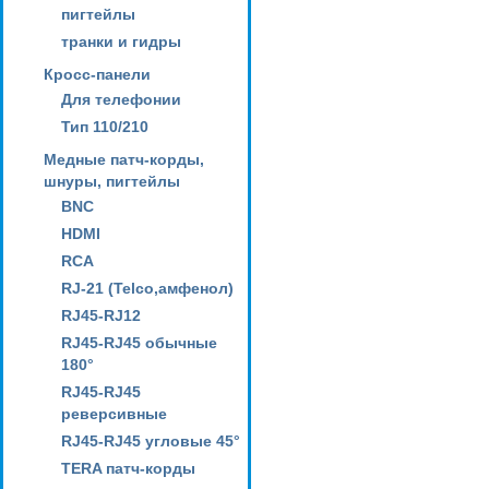
пигтейлы
транки и гидры
Кросс-панели
Для телефонии
Тип 110/210
Медные патч-корды,
шнуры, пигтейлы
BNC
HDMI
RCA
RJ-21 (Telco,амфенол)
RJ45-RJ12
RJ45-RJ45 обычные
180°
RJ45-RJ45
реверсивные
RJ45-RJ45 угловые 45°
TERA патч-корды