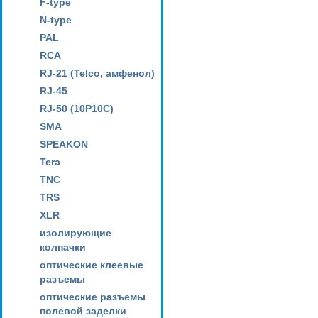
F-type
N-type
PAL
RCA
RJ-21 (Telco, амфенол)
RJ-45
RJ-50 (10P10C)
SMA
SPEAKON
Tera
TNC
TRS
XLR
изолирующие
колпачки
оптические клеевые
разъемы
оптические разъемы
полевой заделки