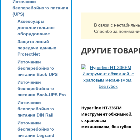
Источники
бесперебойного питания
(UPS)
Аксессуары,
В связи с нестабильн
дополнительное
Спасибо за понимани
оборудование
Защита линий
передачи данных
ДРУГИЕ ТОВАР
ProtectNet
Источники
бесперебойного
питания Back-UPS
Источники
бесперебойного
питания Back-UPS Pro
Источники
Hyperline HT-336FM
бесперебойного
Инструмент обжимной,
питания DIN Rail
с храповым
Источники
механизмом, без губок
бесперебойного
питания Legrand