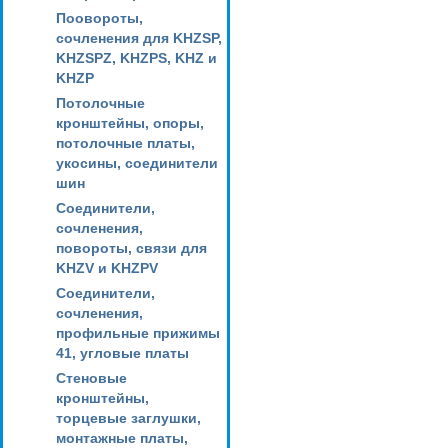
Поовороты,
сочленения для KHZSP,
KHZSPZ, KHZPS, KHZ и
KHZP
Потолочные
кронштейны, опоры,
потолочные платы,
укосины, соединители
шин
Соединители,
сочленения,
повороты, связи для
KHZV и KHZPV
Соединители,
сочленения,
профильные прижимы
41, угловые платы
Стеновые
кронштейны,
торцевые заглушки,
монтажные платы,